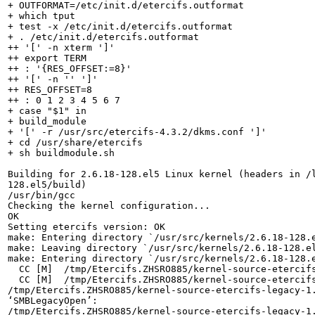
+ OUTFORMAT=/etc/init.d/etercifs.outformat

+ which tput

+ test -x /etc/init.d/etercifs.outformat

+ . /etc/init.d/etercifs.outformat

++ '[' -n xterm ']'

++ export TERM

++ : '{RES_OFFSET:=8}'

++ '[' -n '' ']'

++ RES_OFFSET=8

++ : 0 1 2 3 4 5 6 7

+ case "$1" in

+ build_module

+ '[' -r /usr/src/etercifs-4.3.2/dkms.conf ']'

+ cd /usr/share/etercifs

+ sh buildmodule.sh

Building for 2.6.18-128.el5 Linux kernel (headers in /
128.el5/build)

/usr/bin/gcc

Checking the kernel configuration...

OK

Setting etercifs version: OK

make: Entering directory `/usr/src/kernels/2.6.18-128.e
make: Leaving directory `/usr/src/kernels/2.6.18-128.el
make: Entering directory `/usr/src/kernels/2.6.18-128.e
  CC [M]  /tmp/Etercifs.ZHSRO885/kernel-source-etercifs-legacy-1.50c/cifsfs.o

  CC [M]  /tmp/Etercifs.ZHSRO885/kernel-source-etercifs-legacy-1.50c/cifssmb.o

/tmp/Etercifs.ZHSRO885/kernel-source-etercifs-legacy-1.
‘SMBLegacyOpen’:

/tmp/Etercifs.ZHSRO885/kernel-source-etercifs-legacy-1.