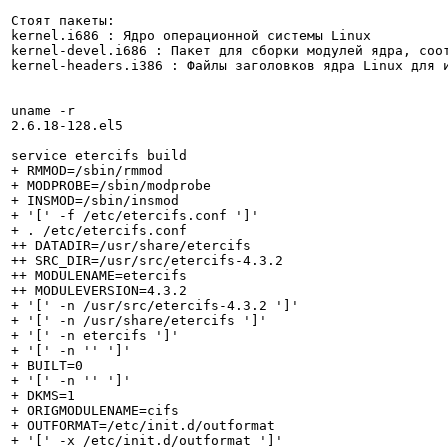
Стоят пакеты:

kernel.i686 : Ядро операционной системы Linux

kernel-devel.i686 : Пакет для сборки модулей ядра, соот
kernel-headers.i386 : Файлы заголовков ядра Linux для и
uname -r

2.6.18-128.el5

service etercifs build

+ RMMOD=/sbin/rmmod

+ MODPROBE=/sbin/modprobe

+ INSMOD=/sbin/insmod

+ '[' -f /etc/etercifs.conf ']'

+ . /etc/etercifs.conf

++ DATADIR=/usr/share/etercifs

++ SRC_DIR=/usr/src/etercifs-4.3.2

++ MODULENAME=etercifs

++ MODULEVERSION=4.3.2

+ '[' -n /usr/src/etercifs-4.3.2 ']'

+ '[' -n /usr/share/etercifs ']'

+ '[' -n etercifs ']'

+ '[' -n '' ']'

+ BUILT=0

+ '[' -n '' ']'

+ DKMS=1

+ ORIGMODULENAME=cifs

+ OUTFORMAT=/etc/init.d/outformat

+ '[' -x /etc/init.d/outformat ']'
