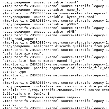
предупреждение: unused variable ‘count’

/tmp/Etercifs.ZHSRO885/kernel-source-etercifs-legacy-1.
предупреждение: unused variable ‘name_len’

/tmp/Etercifs.ZHSRO885/kernel-source-etercifs-legacy-1.
предупреждение: unused variable ‘bytes_returned’

/tmp/Etercifs.ZHSRO885/kernel-source-etercifs-legacy-1.
предупреждение: unused variable ‘pSMBr’

/tmp/Etercifs.ZHSRO885/kernel-source-etercifs-legacy-1.
предупреждение: unused variable ‘pSMB’

/tmp/Etercifs.ZHSRO885/kernel-source-etercifs-legacy-1.
‘cifs_read_super’:

/tmp/Etercifs.ZHSRO885/kernel-source-etercifs-legacy-1.
предупреждение: assignment discards qualifiers from poi
/tmp/Etercifs.ZHSRO885/kernel-source-etercifs-legacy-1.
‘cifs_file_aio_read’:

/tmp/Etercifs.ZHSRO885/kernel-source-etercifs-legacy-1.
‘struct file’ has no member named ‘f_path’

/tmp/Etercifs.ZHSRO885/kernel-source-etercifs-legacy-1.
предупреждение: passing argument 2 of ‘generic_file_aio
pointer type

/tmp/Etercifs.ZHSRO885/kernel-source-etercifs-legacy-1.
уровне:

/tmp/Etercifs.ZHSRO885/kernel-source-etercifs-legacy-1.
предупреждение: initialization from incompatible pointe
make[1]: *** [/tmp/Etercifs.ZHSRO885/kernel-source-ete
1.50c/cifsfs.o] Ошибка 1

make[1]: *** Ожидание завершения заданий...

/tmp/Etercifs.ZHSRO885/kernel-source-etercifs-legacy-1.
уровне:

/tmp/Etercifs.ZHSRO885/kernel-source-etercifs-legacy-1.