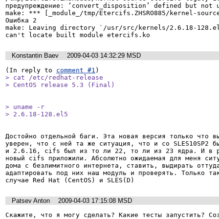
предупреждение: ‘convert_disposition’ defined but not u
make: *** [_module_/tmp/Etercifs.ZHSRO885/kernel-source
Ошибка 2

make: Leaving directory `/usr/src/kernels/2.6.18-128.el
Konstantin Baev
2009-04-03 14:32:29 MSD
(In reply to 
comment #1
> cat /etc/redhat-release 

> CentOS release 5.3 (Final)
> uname -r

> 2.6.18-128.el5
Достойно отдельной баги. Эта новая версия только что вы
уверен, что с ней та же ситуация, что и со SLES10SP2 бы
и 2.6.16, cifs был из то ли 22, то ли из 23 ядра. И в р
новый cifs приложили. Абсолютно ожидаемая для меня ситу
дома с безлимитного интернета, ставить, выдирать оттуда
адаптировать под них наш модуль и проверять. Только так
случае Red Hat (CentOS) и SLES(D)
Patsev Anton
2009-04-03 17:15:08 MSD
Скажите, что я могу сделать? Какие тесты запустить? Со