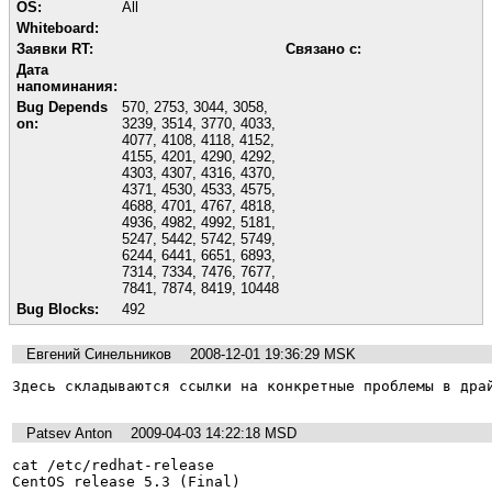
OS:
All
Whiteboard:
Заявки RT:
Связано с:
Дата
напоминания:
Bug Depends
570
,
2753
,
3044
,
3058
,
on:
3239
,
3514
,
3770
,
4033
,
4077
,
4108
,
4118
,
4152
,
4155
,
4201
,
4290
,
4292
,
4303
,
4307
,
4316
,
4370
,
4371
,
4530
,
4533
,
4575
,
4688
,
4701
,
4767
,
4818
,
4936
,
4982
,
4992
,
5181
,
5247
,
5442
,
5742
,
5749
,
6244
,
6441
,
6651
,
6893
,
7314
,
7334
,
7476
,
7677
,
7841
,
7874
,
8419
,
10448
Bug Blocks:
492
Евгений Синельников
2008-12-01 19:36:29 MSK
Здесь складываются ссылки на конкретные проблемы в дра
Patsev Anton
2009-04-03 14:22:18 MSD
cat /etc/redhat-release 

CentOS release 5.3 (Final)
