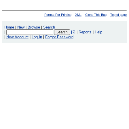
Format For Printing
-
XML
-
Clone This Bug
-
Top of page
Home
|
New
|
Browse
|
Search
|
[?]
|
Reports
|
Help
|
New Account
|
Log In
|
Forgot Password