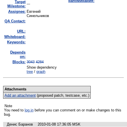
напоминания:
Target
---
Milestone:
Assignee:
Евгений
Синельников
QA Contact:
URL:
Whiteboard:
Keywords:
Depends
on:
Blocks:
3043
4284
Show dependency
tree
/
graph
Attachments
Add an attachment
(proposed patch, testcase, etc.)
Note
You need to
log in
before you can comment on or make changes to this
bug.
Денис Баранов
2010-01-08 17:36:05 MSK