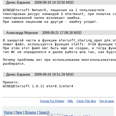
Денис Баранов
2009-09-19 14:33:50 MSD
WINE@Etersoft Network, лицензия на 1 пользователя.

Смонтирован ресурс командой $ etermount, при попытке со
смонтированной папке возникает ошибка.

При замене лицензию на другую - ошибку уходит.
Александр Морозов
2009-09-21 17:08:28 MSD
В закрытой части в функции etersoft_sharing_open для оп
лежит файл, используется функция statfs. Этой функции п
При этом этот файл мог быть ещё не создан, и тогда функ
тип ФС не определялся и далее работа шла так, как будто
Почему проблемы нет при использовании многопользователь
Денис Баранов
2009-09-24 19:51:29 MSD
Принято.

WINE@Etersoft 1.0.11 eter8.3/eter4
Format For Printing
-
XML
-
Clone This Bug
-
Top of page
Home
|
New
|
Browse
|
Search