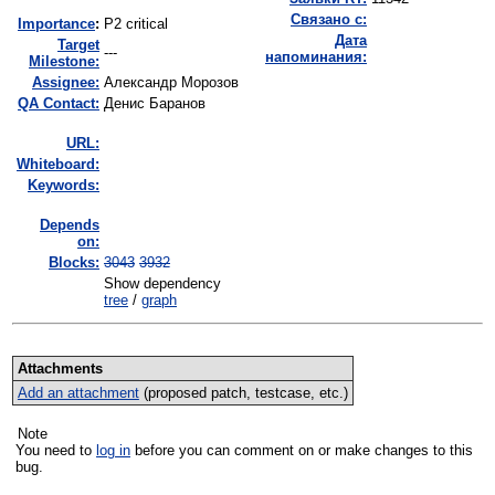
Связано с:
I
mportance
:
P2 critical
Дата
Target
---
напоминания:
Milestone:
Assignee:
Александр Морозов
QA Contact:
Денис Баранов
URL:
Whiteboard:
Keywords:
Depends
on:
Blocks:
3043
3932
Show dependency
tree
/
graph
Attachments
Add an attachment
(proposed patch, testcase, etc.)
Note
You need to
log in
before you can comment on or make changes to this
bug.