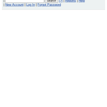
|
[?]
|
Reports
|
Help
|
New Account
|
Log In
|
Forgot Password