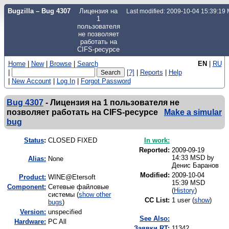
Bugzilla – Bug 4307
Лицензия на
Last modified: 2009-10-04 15:39:19
1
пользователя
не позволяет
работать на
CIFS-ресурсе
Home
|
New
|
Browse
|
Search
EN
|
RU
|
[?]
|
Reports
|
Help
|
New Account
|
Log In
|
Forgot Password
Bug 4307
-
Лицензия на 1 пользователя не
позволяет работать на CIFS-ресурсе
Make a simular
bug
Status
:
CLOSED FIXED
In work:
Reported:
2009-09-19
14:33 MSD by
Alias:
None
Денис Баранов
Modified:
2009-10-04
Product:
WINE@Etersoft
15:39 MSD
Component:
Сетевые файловые
(
History
)
системы (
show other
CC List:
1 user
(
show
)
bugs
)
Version:
unspecified
See Also:
Hardware:
PC All
Заявки RT:
11342