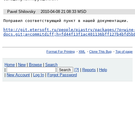
Pavel Shilovsky
2010-04-08 21:08:33 MSD
Поправил соответствующий пункт в нашей документации.

http://git.etersoft.ru/people/piastry/packages/?p=wine
docs.git;a=commitdiff;h=fd44f13f1ac401136bff127b4bfd5b
Format For Printing
-
XML
-
Clone This Bug
-
Top of page
Home
|
New
|
Browse
|
Search
|
[?]
|
Reports
|
Help
|
New Account
|
Log In
|
Forgot Password