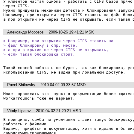
У клиентов частая ошибка - работать с CIFS базой прямо 
через CIFS.

Нужно придумать механизм детекта и блокирования запуска
Например, при открытии через CIFS ставить на файл блоки
а при открытии не через CIFS не открывать, если такая 
Александр Морозов
2009-10-26 19:41:21 MSK
> Например, при открытии через CIFS ставить на

> файл блокировку в опр. месте,

> а при открытии не через CIFS не открывать,

> если такая блокировка стоит.
Такой способ работать не будет, так как блокировка, уст
Pavel Shilovsky
2010-04-02 09:33:57 MSD
Может прописать этот пункт в документации более тщатель
workarround'ы тоже не вариант.
Vitaly Lipatov
2010-04-02 21:29:21 MSD
В принципе, самба по умолчанию ставит такую блокировку,
работать с файлами.

Видимо, придётся в документацию, хотя в идеале я бы вид
самодокументирующимися. 