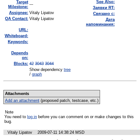
See Also:
Target
---
Milestone:
Заявки RT:
Assignee:
Vitaly Lipatov
Связано с:
QA Contact:
Vitaly Lipatov
Дата
напоминания:
URL:
Whiteboard:
Keywords:
Depends
on:
Blocks:
42
3043
3044
Show dependency
tree
/
graph
Attachments
Add an attachment
(proposed patch, testcase, etc.)
Note
You need to
log in
before you can comment on or make changes to this
bug.
Vitaly Lipatov
2009-07-11 14:38:24 MSD