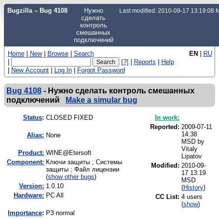
Bugzilla – Bug 4108
Нужно
Last modified: 2010-09-17 13:19:08
сделать
контроль
смешанных
подключений
Home
|
New
|
Browse
|
Search
EN
|
RU
|
[?]
|
Reports
|
Help
|
New Account
|
Log In
|
Forgot Password
Bug 4108
-
Нужно сделать контроль смешанных
подключений
Make a simular bug
Status
:
CLOSED FIXED
In work:
Reported:
2009-07-11
14:38
Alias:
None
MSD by
Vitaly
Product:
WINE@Etersoft
Lipatov
Component:
Ключи защиты ; Системы
Modified:
2010-09-
защиты ; Файл лицензии
17 13:19
(
show other bugs
)
MSD
Version:
1.0.10
(
History
)
Hardware:
PC All
CC List:
4 users
(
show
)
I
mportance
:
P3 normal