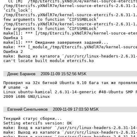
  CC [M]  /tmp/Etercifs.yXNdlR7e/kernel-source-etercifs-2.6.31-1.60/inode.o

/tmp/Etercifs.yXNdlR7e/kernel-source-etercifs-2.6.31-1.
‘cifs_lock’:

/tmp/Etercifs.yXNdlR7e/kernel-source-etercifs-2.6.31-1.
few arguments to function ‘CIFSSMBLock’

/tmp/Etercifs.yXNdlR7e/kernel-source-etercifs-2.6.31-1.
few arguments to function ‘CIFSSMBLock’

make[1]: *** [/tmp/Etercifs.yXNdlR7e/kernel-source-eter
Ошибка 1

make[1]: *** Ожидание завершения заданий...

make: *** [_module_/tmp/Etercifs.yXNdlR7e/kernel-source
Ошибка 2

make: Выход из каталога `/usr/src/linux-headers-2.6.31-
can't locate built module etercifs.ko
Денис Баранов
2009-11-09 15:52:56 MSK
Проверил на 32х битной Ubuntu 9.10 бага так же проявляе
# uname -a

Linux ubuntu-kamical 2.6.31-14-generic #48-Ubuntu SMP F
2009 i686 GNU/Linux
Евгений Синельников
2009-11-09 17:03:50 MSK
Текущий статус сборки...

Setting etercifs version: OK

make: Вход в каталог `/usr/src/linux-headers-2.6.31-14-
make: Выход из каталога `/usr/src/linux-headers-2.6.31-
make: Вход в каталог `/usr/src/linux-headers-2.6.31-14-