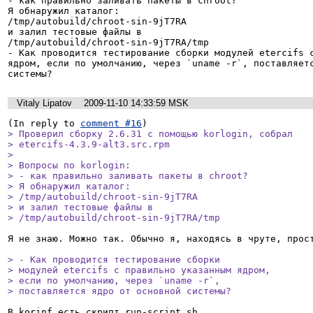
- как правильно заливать пакеты в chroot?

Я обнаружил каталог:

/tmp/autobuild/chroot-sin-9jT7RA

и залил тестовые файлы в

/tmp/autobuild/chroot-sin-9jT7RA/tmp

- Как проводится тестирование сборки модулей etercifs с
ядром, если по умолчанию, через `uname -r`, поставляетс
Vitaly Lipatov
2009-11-10 14:33:59 MSK
(In reply to 
comment #16
> Проверил сборку 2.6.31 с помощью korlogin, собрал

> etercifs-4.3.9-alt3.src.rpm

> 

> Вопросы по korlogin:

> - как правильно заливать пакеты в chroot?

> Я обнаружил каталог:

> /tmp/autobuild/chroot-sin-9jT7RA

> и залил тестовые файлы в

> /tmp/autobuild/chroot-sin-9jT7RA/tmp
Я не знаю. Можно так. Обычно я, находясь в чруте, прост
> - Как проводится тестирование сборки

> модулей etercifs с правильно указанным ядром,

> если по умолчанию, через `uname -r`,

> поставляется ядро от основной системы?
В korinf есть скрипт run-script.sh
