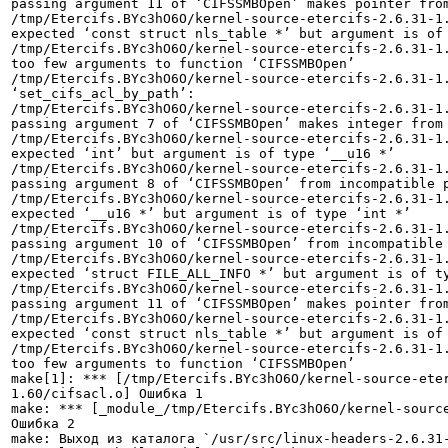
passing argument 11 of ‘CIFSSMBOpen’ makes pointer from
/tmp/Etercifs.BYc3hO6O/kernel-source-etercifs-2.6.31-1.
expected ‘const struct nls_table *’ but argument is of 
/tmp/Etercifs.BYc3hO6O/kernel-source-etercifs-2.6.31-1.
too few arguments to function ‘CIFSSMBOpen’

/tmp/Etercifs.BYc3hO6O/kernel-source-etercifs-2.6.31-1.
‘set_cifs_acl_by_path’:

/tmp/Etercifs.BYc3hO6O/kernel-source-etercifs-2.6.31-1.
passing argument 7 of ‘CIFSSMBOpen’ makes integer from 
/tmp/Etercifs.BYc3hO6O/kernel-source-etercifs-2.6.31-1.
expected ‘int’ but argument is of type ‘__u16 *’

/tmp/Etercifs.BYc3hO6O/kernel-source-etercifs-2.6.31-1.
passing argument 8 of ‘CIFSSMBOpen’ from incompatible p
/tmp/Etercifs.BYc3hO6O/kernel-source-etercifs-2.6.31-1.
expected ‘__u16 *’ but argument is of type ‘int *’

/tmp/Etercifs.BYc3hO6O/kernel-source-etercifs-2.6.31-1.
passing argument 10 of ‘CIFSSMBOpen’ from incompatible 
/tmp/Etercifs.BYc3hO6O/kernel-source-etercifs-2.6.31-1.
expected ‘struct FILE_ALL_INFO *’ but argument is of ty
/tmp/Etercifs.BYc3hO6O/kernel-source-etercifs-2.6.31-1.
passing argument 11 of ‘CIFSSMBOpen’ makes pointer from
/tmp/Etercifs.BYc3hO6O/kernel-source-etercifs-2.6.31-1.
expected ‘const struct nls_table *’ but argument is of 
/tmp/Etercifs.BYc3hO6O/kernel-source-etercifs-2.6.31-1.
too few arguments to function ‘CIFSSMBOpen’

make[1]: *** [/tmp/Etercifs.BYc3hO6O/kernel-source-ete
1.60/cifsacl.o] Ошибка 1

make: *** [_module_/tmp/Etercifs.BYc3hO6O/kernel-source
Ошибка 2

make: Выход из каталога `/usr/src/linux-headers-2.6.31-