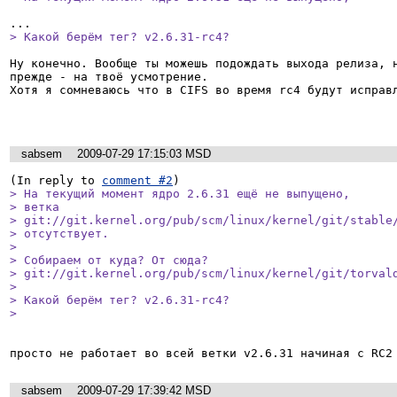
> Какой берём тег? v2.6.31-rc4?
Ну конечно. Вообще ты можешь подождать выхода релиза, н
прежде - на твоё усмотрение.

Хотя я сомневаюсь что в CIFS во время rc4 будут исправл
sabsem
2009-07-29 17:15:03 MSD
(In reply to 
comment #2
> На текущий момент ядро 2.6.31 ещё не выпущено,

> ветка

> git://git.kernel.org/pub/scm/linux/kernel/git/stable/
> отсутствует.

> 

> Собираем от куда? От сюда?

> git://git.kernel.org/pub/scm/linux/kernel/git/torvald
> 

> Какой берём тег? v2.6.31-rc4?

> 
просто не работает во всей ветки v2.6.31 начиная с RC2
sabsem
2009-07-29 17:39:42 MSD