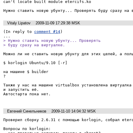
can't locate built module etercifs.ko

Нужно ставить новую убунту... Проверять буду сразу на 
Vitaly Lipatov
2009-11-09 17:29:38 MSK
(In reply to 
comment #14
)

> Нужно ставить новую убунту... Проверять

> буду сразу на виртуалке.
Можно ли не ставить новую убунту для этих целей, а поль
$ korlogin Ubuntu/9.10 [-r]

на машине $ builder

?

Также у нас на машине virtualbox установлена виртуалка 
и запустить её.

Автостарта пока нет.

Евгений Синельников
2009-11-10 14:04:32 MSK
Проверил сборку 2.6.31 с помощью korlogin, собрал eterc
Вопросы по korlogin:
