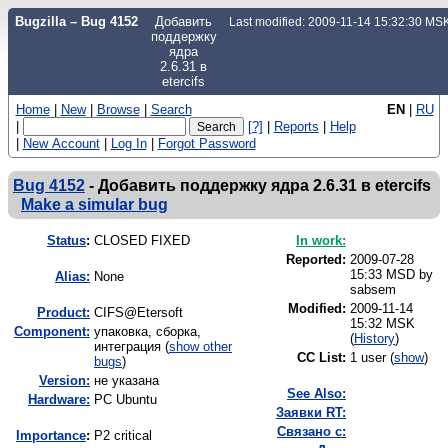
Bugzilla – Bug 4152
Добавить
Last modified: 2009-11-14 15:32:30 MS
поддержку
ядра
2.6.31 в
etercifs
Home
|
New
|
Browse
|
Search
EN
|
RU
|
[?]
|
Reports
|
Help
|
New Account
|
Log In
|
Forgot Password
Bug 4152
-
Добавить поддержку ядра 2.6.31 в etercifs
Make a simular bug
Status
:
CLOSED FIXED
In work:
Reported:
2009-07-28
15:33 MSD by
Alias:
None
sabsem
Modified:
2009-11-14
Product:
CIFS@Etersoft
15:32 MSK
Component:
упаковка, сборка,
(
History
)
интеграция (
show other
CC List:
1 user
(
show
)
bugs
)
Version:
не указана
See Also:
Hardware:
PC Ubuntu
Заявки RT:
Связано с:
I
mportance
:
P2 critical