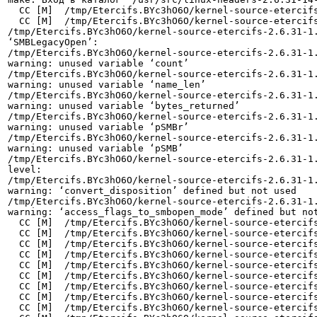
  CC [M]  /tmp/Etercifs.BYc3hO6O/kernel-source-etercifs-2.6.31-1.60/cifsfs.o

  CC [M]  /tmp/Etercifs.BYc3hO6O/kernel-source-etercifs-2.6.31-1.60/cifssmb.o

/tmp/Etercifs.BYc3hO6O/kernel-source-etercifs-2.6.31-1.
‘SMBLegacyOpen’:

/tmp/Etercifs.BYc3hO6O/kernel-source-etercifs-2.6.31-1.
warning: unused variable ‘count’

/tmp/Etercifs.BYc3hO6O/kernel-source-etercifs-2.6.31-1.
warning: unused variable ‘name_len’

/tmp/Etercifs.BYc3hO6O/kernel-source-etercifs-2.6.31-1.
warning: unused variable ‘bytes_returned’

/tmp/Etercifs.BYc3hO6O/kernel-source-etercifs-2.6.31-1.
warning: unused variable ‘pSMBr’

/tmp/Etercifs.BYc3hO6O/kernel-source-etercifs-2.6.31-1.
warning: unused variable ‘pSMB’

/tmp/Etercifs.BYc3hO6O/kernel-source-etercifs-2.6.31-1.
level:

/tmp/Etercifs.BYc3hO6O/kernel-source-etercifs-2.6.31-1.
warning: ‘convert_disposition’ defined but not used

/tmp/Etercifs.BYc3hO6O/kernel-source-etercifs-2.6.31-1.
warning: ‘access_flags_to_smbopen_mode’ defined but not
  CC [M]  /tmp/Etercifs.BYc3hO6O/kernel-source-etercifs-2.6.31-1.60/cifs_debug.o

  CC [M]  /tmp/Etercifs.BYc3hO6O/kernel-source-etercifs-2.6.31-1.60/connect.o

  CC [M]  /tmp/Etercifs.BYc3hO6O/kernel-source-etercifs-2.6.31-1.60/dir.o

  CC [M]  /tmp/Etercifs.BYc3hO6O/kernel-source-etercifs-2.6.31-1.60/file.o

  CC [M]  /tmp/Etercifs.BYc3hO6O/kernel-source-etercifs-2.6.31-1.60/inode.o

  CC [M]  /tmp/Etercifs.BYc3hO6O/kernel-source-etercifs-2.6.31-1.60/link.o

  CC [M]  /tmp/Etercifs.BYc3hO6O/kernel-source-etercifs-2.6.31-1.60/misc.o

  CC [M]  /tmp/Etercifs.BYc3hO6O/kernel-source-etercifs-2.6.31-1.60/netmisc.o

  CC [M]  /tmp/Etercifs.BYc3hO6O/kernel-source-etercifs-2.6.31-1.60/smbdes.o
