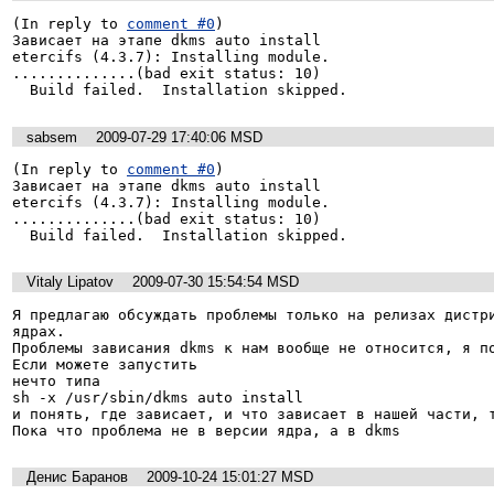
(In reply to 
comment #0
)

Зависает на этапе dkms auto install

etercifs (4.3.7): Installing module.

..............(bad exit status: 10)

sabsem
2009-07-29 17:40:06 MSD
(In reply to 
comment #0
)

Зависает на этапе dkms auto install

etercifs (4.3.7): Installing module.

..............(bad exit status: 10)

Vitaly Lipatov
2009-07-30 15:54:54 MSD
Я предлагаю обсуждать проблемы только на релизах дистри
ядрах.

Проблемы зависания dkms к нам вообще не относится, я по
Если можете запустить

нечто типа

sh -x /usr/sbin/dkms auto install

и понять, где зависает, и что зависает в нашей части, т
Пока что проблема не в версии ядра, а в dkms
Денис Баранов
2009-10-24 15:01:27 MSD