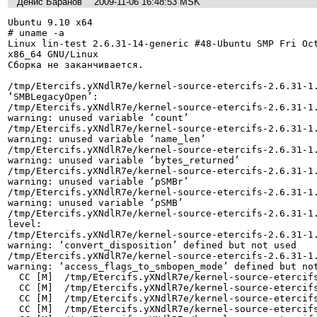
Денис Баранов
2009-11-06 16:48:53 MSK
Ubuntu 9.10 x64

# uname -a

Linux lin-test 2.6.31-14-generic #48-Ubuntu SMP Fri Oct
x86_64 GNU/Linux

Сборка не заканчивается.

/tmp/Etercifs.yXNdlR7e/kernel-source-etercifs-2.6.31-1.
‘SMBLegacyOpen’:

/tmp/Etercifs.yXNdlR7e/kernel-source-etercifs-2.6.31-1.
warning: unused variable ‘count’

/tmp/Etercifs.yXNdlR7e/kernel-source-etercifs-2.6.31-1.
warning: unused variable ‘name_len’

/tmp/Etercifs.yXNdlR7e/kernel-source-etercifs-2.6.31-1.
warning: unused variable ‘bytes_returned’

/tmp/Etercifs.yXNdlR7e/kernel-source-etercifs-2.6.31-1.
warning: unused variable ‘pSMBr’

/tmp/Etercifs.yXNdlR7e/kernel-source-etercifs-2.6.31-1.
warning: unused variable ‘pSMB’

/tmp/Etercifs.yXNdlR7e/kernel-source-etercifs-2.6.31-1.
level:

/tmp/Etercifs.yXNdlR7e/kernel-source-etercifs-2.6.31-1.
warning: ‘convert_disposition’ defined but not used

/tmp/Etercifs.yXNdlR7e/kernel-source-etercifs-2.6.31-1.
warning: ‘access_flags_to_smbopen_mode’ defined but not
  CC [M]  /tmp/Etercifs.yXNdlR7e/kernel-source-etercifs-2.6.31-1.60/cifs_debug.o

  CC [M]  /tmp/Etercifs.yXNdlR7e/kernel-source-etercifs-2.6.31-1.60/connect.o

  CC [M]  /tmp/Etercifs.yXNdlR7e/kernel-source-etercifs-2.6.31-1.60/dir.o

  CC [M]  /tmp/Etercifs.yXNdlR7e/kernel-source-etercifs-2.6.31-1.60/file.o
