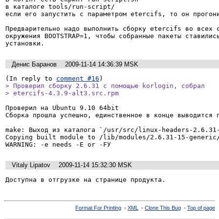
в каталоге tools/run-script/

если его запустить с параметром etercifs, то он прогони
Предварительно надо выполнить сборку etercifs во всех с
окружения BOOTSTRAP=1, чтобы собранные пакеты ставились
Денис Баранов
2009-11-14 14:36:39 MSK
(In reply to 
comment #16
> Проверил сборку 2.6.31 с помощью korlogin, собрал

> etercifs-4.3.9-alt3.src.rpm
Проверил на Ubuntu 9.10 64bit

Сборка прошла успешно, единственное в конце выводится п
make: Выход из каталога `/usr/src/linux-headers-2.6.31-
Copying built module to /lib/modules/2.6.31-15-generic/
Vitaly Lipatov
2009-11-14 15:32:30 MSK
Доступна в отгрузке на странице продукта.
Format For Printing
-
XML
-
Clone This Bug
-
Top of page