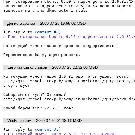
При тестировании Ubuntu 9.10 с ядром generic 2.6.31.XX 
загрузки.Хотя с ядром generic 2.6.30.XX данная версия г
Зависает на этапе dkms auto install
Денис Баранов
2009-07-28 19:59:02 MSD
(In reply to 
comment #0
> При тестировании Ubuntu 9.10 с ядром generic 2.6.31.
На текущий момент данное ядро не поддерживается.

Евгений Синельников
2009-07-28 22:32:05 MSD
На текущий момент ядро 2.6.31 ещё не выпущено, ветка

git://git.kernel.org/pub/scm/linux/kernel/git/stable/li
отсутствует.

Собираем от куда? От сюда?

git://git.kernel.org/pub/scm/linux/kernel/git/torvalds/
Какой берём тег? v2.6.31-rc4?
Vitaly Lipatov
2009-07-29 01:18:16 MSD
(In reply to 
comment #2
> На текущий момент ядро 2.6.31 ещё не выпущено,