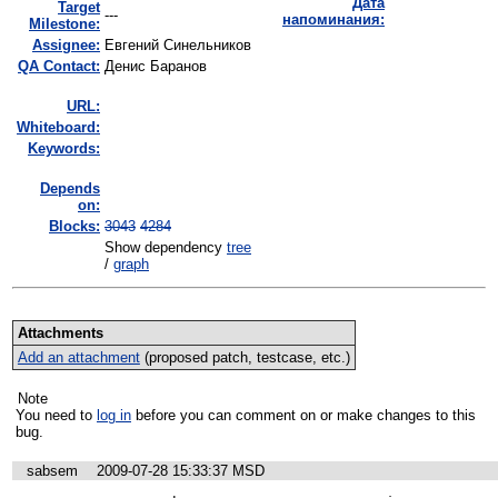
Дата
Target
---
напоминания:
Milestone:
Assignee:
Евгений Синельников
QA Contact:
Денис Баранов
URL:
Whiteboard:
Keywords:
Depends
on:
Blocks:
3043
4284
Show dependency
tree
/
graph
Attachments
Add an attachment
(proposed patch, testcase, etc.)
Note
You need to
log in
before you can comment on or make changes to this
bug.
sabsem
2009-07-28 15:33:37 MSD