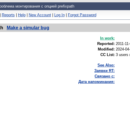
роблема монтирования с опцией prefixpath
|
Reports
|
Help
|
New Account
|
Log In
|
Forgot Password
th
Make a simular bug
In work:
Reported:
2011-11
Modified:
2024-04
CC List:
3 users
See Also:
Заявки RT:
Связано с:
Дата напоминания: