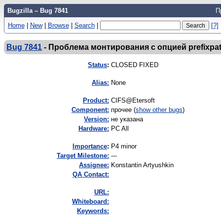
Bugzilla – Bug 7841
П
Home
|
New
|
Browse
|
Search
|
[?]
Bug 7841
-
Проблема монтирования с опцией prefixpa
Status
:
CLOSED FIXED
Alias:
None
Product:
CIFS@Etersoft
Component:
прочее (
show other bugs
)
Version:
не указана
Hardware:
PC All
I
mportance
:
P4 minor
Target Milestone:
---
Assignee:
Konstantin Artyushkin
QA Contact:
URL:
Whiteboard:
Keywords: