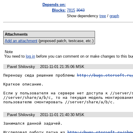
Depends on:
Blocks:
7815
3043
Show dependency
tree
/
graph
Attachments
Add an attachment
(proposed patch, testcase, etc.)
Note
You need to
log in
before you can comment on or make changes to this bu
Pavel Shilovsky
2011-11-01 21:35:06 MSK
Переношу сюда решение проблемы 
http://bugs.etersoft.ru
Краткое описание.

Если у пользователя на сервере нет доступа к //server/s
//server/share/a/b/c, то на текущая модель монтирования
пользователю смонтировать //server/share/a/b/c.
Pavel Shilovsky
2011-11-01 21:40:30 MSK
Занимался данной задачей.

Исследовал работу патча из 
http://bugs.etersoft.ru/sho