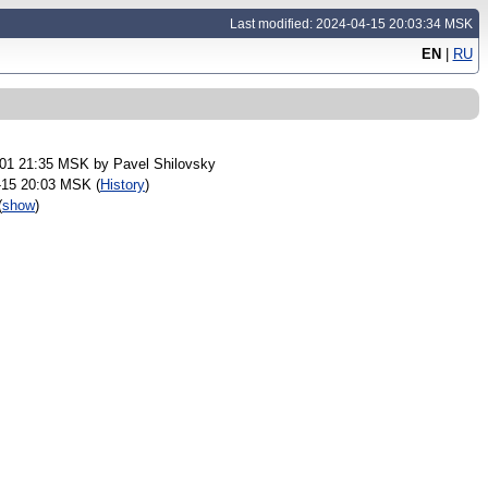
Last modified: 2024-04-15 20:03:34 MSK
EN
|
RU
-01 21:35 MSK by
Pavel Shilovsky
-15 20:03 MSK (
History
)
(
show
)