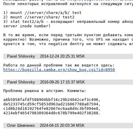
После некоторых исправлений наткнулся на следующую ситу
1) mount //server/share/a/b/ test

2) mount //server/share/ test2

3) stat test2/a/b - возвращает неправильный номер айнод
server inode number)

В то же время, если перед третьём пунктом добавить кома
корректно! Возможно, причина того, что VFS не находит d
кроется в том, что negative dentry не может содежать в
Pavel Shilovsky
2014-12-24 20:25:31 MSK
https://bugzilla.samba.org/show_bug.cgi?id=8950
Pavel Shilovsky
2016-09-26 17:15:37 MSK
Проблема решена в апстрим. Коммиты:

a6b5058fafdf508904bbf16c29b24042cef3c496,

de5233745cd59cf5853d963ad216067788a87594,

c1d8b24d18192764fe82067ec6aa8d4c3bf094e0,

4214ebf4654798309364d0c678b799e402f38288.
Олег Шевченко
2024-04-15 20:03:34 MSK