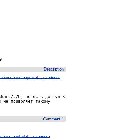
g.
Description
/show_bug.cgi?id=6517#c46
.

hare/a/b, но есть доступ к 
 не позволяет такому 
Comment 1
w_bug.cgi?id=6517#c47
. 