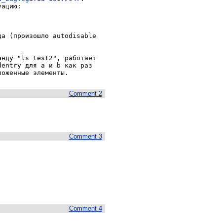
ацию:

а (произошло autodisable 
нду "ls test2", работает 
entry для a и b как раз 
ложенные элементы.
Comment 2
Comment 3
Comment 4