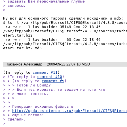
> задавать Вам первоначальные глупые

> вопросы.

> 
Ну вот для основного тарбола сделали исходники и md5:

$ ls -l /var/ftp/pub/Etersoft/CIFS@Etersoft/4.3.8/sourc
-rw-rw-r-- 1 lav builder 35149 Сен 22 18:46 
/var/ftp/pub/Etersoft/CIFS@Etersoft/4.3.8/sources/tarb
eter5.tar.bz2

-rw-rw-r-- 1 lav builder    63 Сен 22 18:46 
/var/ftp/pub/Etersoft/CIFS@Etersoft/4.3.8/sources/tarb
eter5.tar.bz2.md5

Казанков Александр
2009-09-22 22:07:18 MSD
(In reply to 
comment #11
> (In reply to 
comment #10
)

> > (In reply to 
comment #9
)

> > > Готов ли Ебилд?

> > > Если тестировать, то вешаем на того кто

> > > может тестить.

> > > 

> > 

> > Генерация исходных файлов в

> > 
http://updates.etersoft.ru/pub/Etersoft/CIFS@Eters
> > еще не готова!

> Сделали.

> 
