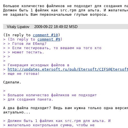
Большое количество файликов не подходит для создания па
Должен быть 1 файлик как src.rpm для альта. И желательн
не задавать Вам первоначальные глупые вопросы.
Vitaly Lipatov
2009-09-22 18:49:02 MSD
(In reply to 
comment #10
> (In reply to 
comment #9
)

> > Готов ли Ебилд?

> > Если тестировать, то вешаем на того кто

> > может тестить.

> > 

> 

> Генерация исходных файлов в

> 
http://updates.etersoft.ru/pub/Etersoft/CIFS@Etersof
> еще не готова!
Сделали.

> 

> Большое количество файликов не подходит

> для создания пакета.
А два файла подходит? Ведь вам нужна только одна версия
актуально...

> Должен быть 1 файлик как src.rpm для альта. И

> желательно контрольная сумма, чтобы не
