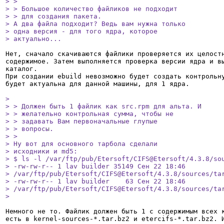
> > 

> > Большое количество файликов не подходит

> > для создания пакета.

> А два файла подходит? Ведь вам нужна только

> одна версия - для того ядра, которое

> актуально...
Нет, сначало скачиваются файлики проверяется их целостн
содержимое. Затем выполняется проверка версии ядра и вы
каталог.

При создании ebuild невозможно будет создать контрольну
будет актуальна для данной машины, для 1 ядра.

> 

> > Должен быть 1 файлик как src.rpm для альта. И

> > желательно контрольная сумма, чтобы не

> > задавать Вам первоначальные глупые

> > вопросы.

> > 

> Ну вот для основного тарбола сделали

> исходники и md5:

> $ ls -l /var/ftp/pub/Etersoft/CIFS@Etersoft/4.3.8/sou
> -rw-rw-r-- 1 lav builder 35149 Сен 22 18:46

> /var/ftp/pub/Etersoft/CIFS@Etersoft/4.3.8/sources/tar
> -rw-rw-r-- 1 lav builder    63 Сен 22 18:46

> /var/ftp/pub/Etersoft/CIFS@Etersoft/4.3.8/sources/tar
> 
Немного не то. Файлик должен быть 1 с содержимым всех к
есть в kernel-sources-*.tar.bz2 и etercifs-*.tar.bz2. И