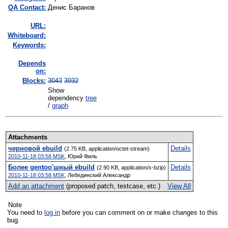
QA Contact:
Денис Баранов
URL:
Whiteboard:
Keywords:
Depends
on:
Blocks:
3043
3932
Show
dependency
tree
/
graph
Attachments
черновой ebuild
Details
(2.75 KB, application/octet-stream)
2010-11-18 03:58 MSK
,
Юрий Филь
Более gentoo'шный ebuild
Details
(2.90 KB, application/x-bzip)
2010-11-18 03:58 MSK
,
Лебединский Александр
Add an attachment
(proposed patch, testcase, etc.)
View All
Note
You need to
log in
before you can comment on or make changes to this
bug.