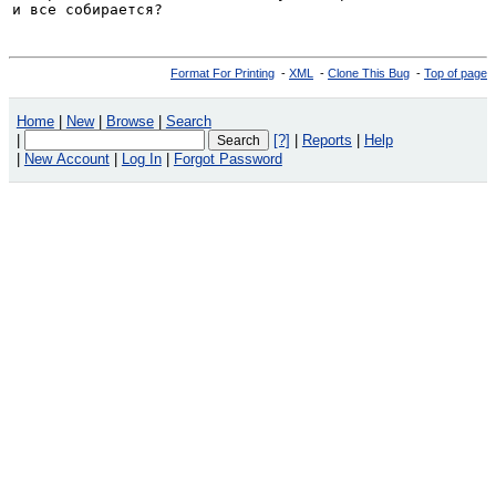
и все собирается?
Format For Printing
-
XML
-
Clone This Bug
-
Top of page
Home
|
New
|
Browse
|
Search
|
[?]
|
Reports
|
Help
|
New Account
|
Log In
|
Forgot Password