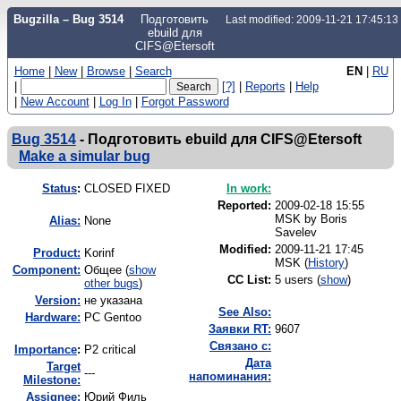
Bugzilla – Bug 3514
Подготовить
Last modified: 2009-11-21 17:45:1
ebuild для
CIFS@Etersoft
Home
|
New
|
Browse
|
Search
EN
|
RU
|
[?]
|
Reports
|
Help
|
New Account
|
Log In
|
Forgot Password
Bug 3514
-
Подготовить ebuild для CIFS@Etersoft
Make a simular bug
Status
:
CLOSED FIXED
In work:
Reported:
2009-02-18 15:55
MSK by
Boris
Alias:
None
Savelev
Modified:
2009-11-21 17:45
Product:
Korinf
MSK (
History
)
Component:
Общее (
show
CC List:
5 users
(
show
)
other bugs
)
Version:
не указана
See Also:
Hardware:
PC Gentoo
Заявки RT:
9607
Связано с:
I
mportance
:
P2 critical
Дата
Target
---
напоминания:
Milestone:
Assignee:
Юрий Филь