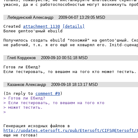
ужасно, да и с работоспособностью могут возникнуть про
Лебединский Александр
2009-04-07 13:29:05 MSD
Created 
attachment 1130
[details]
Более gentoo'шный ebuild

Получилось создать ebuild "похожий" на gentoo'шный. Ско
не рабочий, т.к. я его ещё не ковырял его. Initd-сцена
Глеб Кордюков
2009-09-10 00:51:18 MSD
Готов ли Ебилд?

Если тестировать, то вешаем на того кто может тестить.
Казанков Александр
2009-09-18 18:13:17 MSD
(In reply to 
comment #9
> Готов ли Ебилд?

> Если тестировать, то вешаем на того кто

> может тестить.

> 
Генерация исходных файлов в 
http://updates.etersoft.ru/pub/Etersoft/CIFS@Etersoft/
еще не готова!
