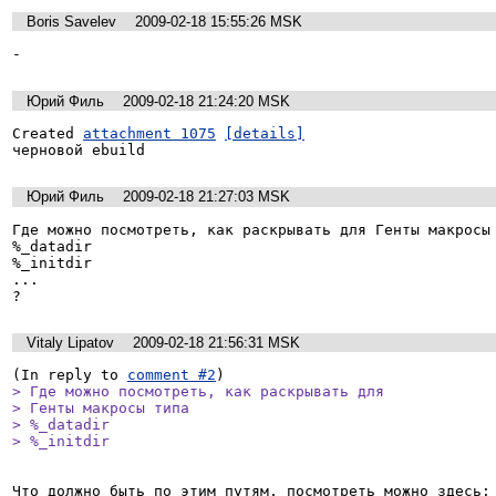
Boris Savelev
2009-02-18 15:55:26 MSK
-
Юрий Филь
2009-02-18 21:24:20 MSK
Created 
attachment 1075
[details]
черновой ebuild
Юрий Филь
2009-02-18 21:27:03 MSK
Где можно посмотреть, как раскрывать для Генты макросы 
%_datadir

%_initdir

...

?
Vitaly Lipatov
2009-02-18 21:56:31 MSK
(In reply to 
comment #2
> Где можно посмотреть, как раскрывать для

> Генты макросы типа

> %_datadir

> %_initdir
Что должно быть по этим путям, посмотреть можно здесь:
