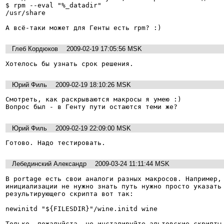
$ rpm --eval "%_datadir"

/usr/share

А всё-таки может для Генты есть rpm? :)
Глеб Кордюков
2009-02-19 17:05:56 MSK
Хотелось бы узнать срок решения.
Юрий Филь
2009-02-19 18:10:26 MSK
Смотреть, как раскрываются макросы я умею :)

Вопрос был - в Генту пути остаются теми же?
Юрий Филь
2009-02-19 22:09:00 MSK
Готово. Надо тестировать.
Лебединский Александр
2009-03-24 11:11:44 MSK
В portage есть свои аналоги разных макросов. Например, 
инициализации не нужно знать путь нужно просто указать 
результирующего скрипта вот так:

newinitd "${FILESDIR}"/wine.initd wine

Только, пожалуйста, не инсталируйте альтовские скрипты 