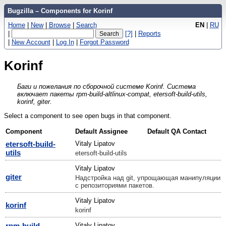
Bugzilla – Components for Korinf
Home
|
New
|
Browse
|
Search
EN
|
RU
|
[?]
|
Reports
|
New Account
|
Log In
|
Forgot Password
Korinf
Баги и пожелания по сборочной системе Korinf. Система
включает пакеты rpm-build-altlinux-compat, etersoft-build-utils,
korinf, giter.
Select a component to see open bugs in that component.
Component
Default Assignee
Default QA Contact
etersoft-build-
Vitaly Lipatov
utils
etersoft-build-utils
Vitaly Lipatov
giter
Надстройка над git, упрощающая манипуляции
с репозиториями пакетов.
Vitaly Lipatov
korinf
korinf
rpm-build-
Vitaly Lipatov