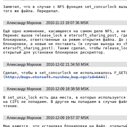
Заметил, что в случае с NFS функция set_concurlock вызы
Александр Морозов
2010-11-13 18:07:36 MSK
Ещё одно изменение, касающееся на самом деле NFS, а не 
Перенёс вызов release_lock в etersoft_sharing_post, где
блокировки, ответственные за режим открытия файла. До э
блокировки, а новые не поставить (в случае выхода из ch
etersoft_sharing_post). Также сделал, чтобы release_loc
Александр Морозов
2010-12-02 21:34:50 MSK
Сделал, чтобы в set_concurlock не использовалось F_GETL
(
http://bugs.etersoft.ru/show_bug.cgi?id=6441
).
Александр Морозов
2010-12-09 18:38:58 MSK
В set_unix_lock есть два места, в которых используется 
на CIFS не попадаем. В другое мы попадаем в случае файл
чтение.
Александр Морозов
2010-12-09 19:57:37 MSK
Мне кажется, что установка блокировки на файл, открытый