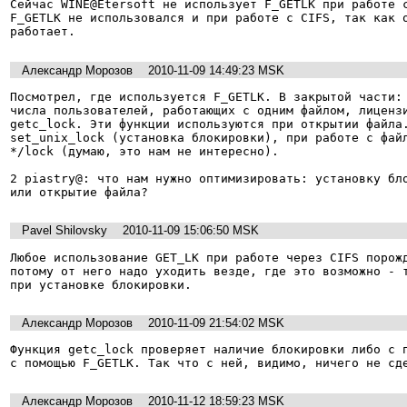
Сейчас WINE@Etersoft не использует F_GETLK при работе с
F_GETLK не использовался и при работе с CIFS, так как о
работает.
Александр Морозов
2010-11-09 14:49:23 MSK
Посмотрел, где используется F_GETLK. В закрытой части: 
числа пользователей, работающих с одним файлом, лицензи
getc_lock. Эти функции используются при открытии файла.
set_unix_lock (установка блокировки), при работе с фай
*/lock (думаю, это нам не интересно).

2 piastry@: что нам нужно оптимизировать: установку бло
Pavel Shilovsky
2010-11-09 15:06:50 MSK
Любое использование GET_LK при работе через CIFS порожд
потому от него надо уходить везде, где это возможно - т
при установке блокировки.
Александр Морозов
2010-11-09 21:54:02 MSK
Функция getc_lock проверяет наличие блокировки либо с п
Александр Морозов
2010-11-12 18:59:23 MSK