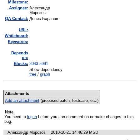
Milestone:
Assignee:
Александр
Морозов
QA Contact:
Денис Баранов
URL:
Whiteboard:
Keywords:
Depends
on:
Blocks:
3043
5991
Show dependency
tree
/
graph
Attachments
Add an attachment
(proposed patch, testcase, etc.)
Note
You need to
log in
before you can comment on or make changes to this
bug.
Александр Морозов
2010-10-21 14:46:29 MSD