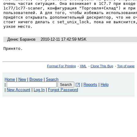
очень частая ситуация. Она возникает в 1С7.7 при входе 
1c77/1c77-scaner, конфигурация "Торговля+Склад") и при 
пользователей. А для того, чтобы избежать использования
придётся открывать дополнительный дескриптор, что не оч
стоит ничего делать с set_unix_lock, пока не выяснится,
узкое место.
Денис Баранов
2010-12-11 17:42:59 MSK
Принято.
Format For Printing
-
XML
-
Clone This Bug
-
Top of page
Home
|
New
|
Browse
|
Search
|
[?]
|
Reports
|
Help
|
New Account
|
Log In
|
Forgot Password