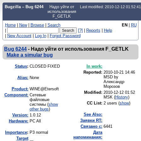
Bugzilla – Bug 6244
Надо уйти от
Last modified: 2010-12-12 01:52:4
использования
F_GETLK
Home
|
New
|
Browse
|
Search
EN
|
RU
|
[?]
|
Reports
|
Help
|
New Account
|
Log In
|
Forgot Password
Bug 6244
-
Надо уйти от использования F_GETLK
Make a simular bug
Status
:
CLOSED FIXED
In work:
Reported:
2010-10-21 14:46
MSD by
Alias:
None
Александр
Морозов
Product:
WINE@Etersoft
Modified:
2010-12-12 01:52
Component:
Сетевые
MSK (
History
)
файловые
CC List:
2 users
(
show
)
системы (
show
other bugs
)
See Also:
Version:
1.0.12
Заявки RT:
Hardware:
PC All
Связано с:
6441
I
mportance
:
P3 normal
Дата
напоминания:
Target
---