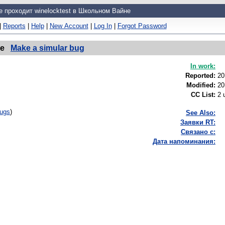
е проходит winelocktest в Школьном Вайне
|
Reports
|
Help
|
New Account
|
Log In
|
Forgot Password
не
Make a simular bug
In work:
Reported:
20
Modified:
20
CC List:
2 
bugs
)
See Also:
Заявки RT:
Связано с:
Дата напоминания: