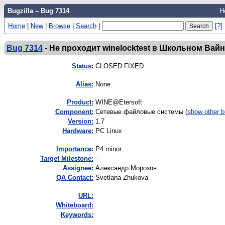
Bugzilla – Bug 7314
Н
Home
|
New
|
Browse
|
Search
|
[?]
Bug 7314
-
Не проходит winelocktest в Школьном Вай
Status
:
CLOSED FIXED
Alias:
None
Product:
WINE@Etersoft
Component:
Сетевые файловые системы (
show other 
Version:
1.7
Hardware:
PC Linux
I
mportance
:
P4 minor
Target Milestone:
---
Assignee:
Александр Морозов
QA Contact:
Svetlana Zhukova
URL:
Whiteboard:
Keywords: