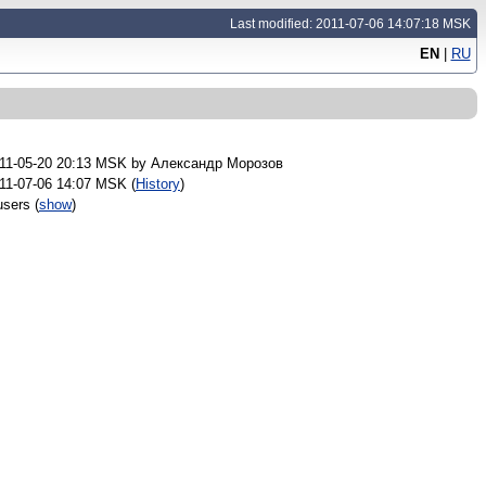
Last modified: 2011-07-06 14:07:18 MSK
EN
|
RU
11-05-20 20:13 MSK by
Александр Морозов
11-07-06 14:07 MSK (
History
)
users
(
show
)