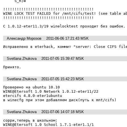
     S_R|W

!!!!!!!!!!!!!!!!!!!!!!!!!!!!!!!!!!!!!!!!

WINE LOCK TEST FAILED for /mnt/cifs/test! (see table ab
!!!!!!!!!!!!!!!!!!!!!!!!!!!!!!!!!!!!!!!!

С 1.0.12-eter11.3/19 winelocktest проходит без ошибок.
Александр Морозов
2011-06-06 17:21:43 MSK
Исправелено в eterhack, коммит "server: Close CIFS fil
Svetlana Zhukova
2011-07-05 15:39:47 MSK
Принято.
Svetlana Zhukova
2011-07-05 15:42:23 MSK
Проверено на ubuntu 10.10

WINE@Etersoft 1.0 Network 1.0.12-eter11/22

etercifs 4.8.0-eter1ubuntu 

в winecfg при этом добавляем диск(путь к mnt/cifs)
Svetlana Zhukova
2011-07-06 14:07:18 MSK
сорри,теперь в школьном:

WINE@Etersoft 1.0 School 1.7.1-eter1.1/1
