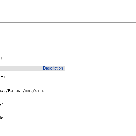
g.
Description
t1

xp/Rarus /mnt/cifs

"

e
