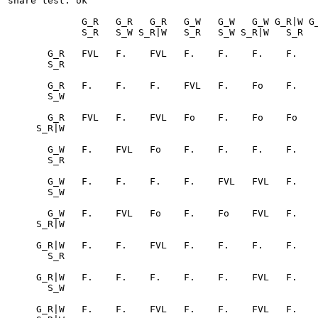
share test: ok

             G_R   G_R   G_R   G_W   G_W   G_W G_R|W G_R|W G_R|W

             S_R   S_W S_R|W   S_R   S_W S_R|W   S_R   S_W S_R|W

       G_R   FVL   F.    FVL   F.    F.    F.    F.    F.    F. 

       S_R

       G_R   F.    F.    F.    FVL   F.    Fo    F.    F.    F. 

       S_W

       G_R   FVL   F.    FVL   Fo    F.    Fo    Fo    F.    Fo 

     S_R|W

       G_W   F.    FVL   Fo    F.    F.    F.    F.    F.    F. 

       S_R

       G_W   F.    F.    F.    F.    FVL   FVL   F.    F.    F. 

       S_W

       G_W   F.    FVL   Fo    F.    Fo    FVL   F.    Fo    Fo 

     S_R|W

     G_R|W   F.    F.    FVL   F.    F.    F.    F.    F.    F. 

       S_R

     G_R|W   F.    F.    F.    F.    F.    FVL   F.    F.    F. 

       S_W

     G_R|W   F.    F.    FVL   F.    F.    FVL   F.    F.    FVL
