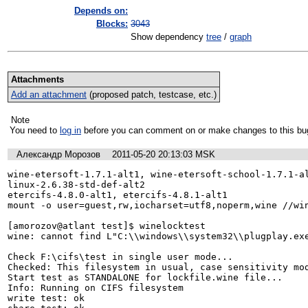
Depends on:
Blocks:
3043
Show dependency
tree
/
graph
Attachments
Add an attachment
(proposed patch, testcase, etc.)
Note
You need to
log in
before you can comment on or make changes to this bu
Александр Морозов
2011-05-20 20:13:03 MSK
wine-etersoft-1.7.1-alt1, wine-etersoft-school-1.7.1-al
linux-2.6.38-std-def-alt2

etercifs-4.8.0-alt1, etercifs-4.8.1-alt1

mount -o user=guest,rw,iocharset=utf8,noperm,wine //win
[amorozov@atlant test]$ winelocktest

wine: cannot find L"C:\\windows\\system32\\plugplay.exe
Check F:\cifs\test in single user mode...

Checked: This filesystem in usual, case sensitivity mod
Start test as STANDALONE for lockfile.wine file...

Info: Running on CIFS filesystem

write test: ok
