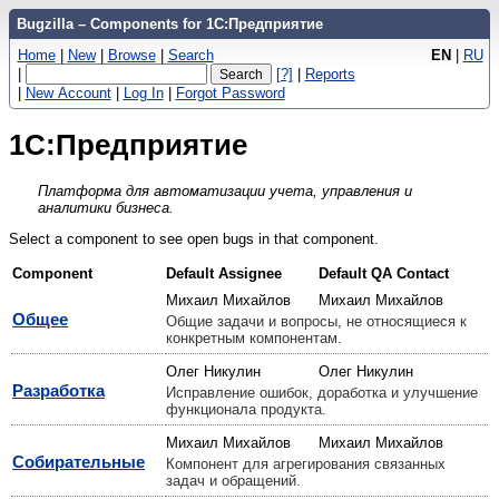
Bugzilla – Components for 1С:Предприятие
Home
|
New
|
Browse
|
Search
EN
|
RU
|
[?]
|
Reports
|
New Account
|
Log In
|
Forgot Password
1С:Предприятие
Платформа для автоматизации учета, управления и
аналитики бизнеса.
Select a component to see open bugs in that component.
Component
Default Assignee
Default QA Contact
Михаил Михайлов
Михаил Михайлов
Общее
Общие задачи и вопросы, не относящиеся к
конкретным компонентам.
Олег Никулин
Олег Никулин
Разработка
Исправление ошибок, доработка и улучшение
функционала продукта.
Михаил Михайлов
Михаил Михайлов
Собирательные
Компонент для агрегирования связанных
задач и обращений.