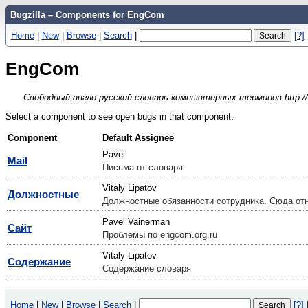
Bugzilla – Components for EngCom
Home
|
New
|
Browse
|
Search
|
[?]
EngCom
Свободный англо-русский словарь компьютерных терминов http://
Select a component to see open bugs in that component.
Component
Default Assignee
Pavel
Mail
Письма от словаря
Vitaly Lipatov
Должностные
Должностные обязанности сотрудника. Сюда отн
Pavel Vainerman
Сайт
Проблемы по engcom.org.ru
Vitaly Lipatov
Содержание
Содержание словаря
Home
|
New
|
Browse
|
Search
|
[?]