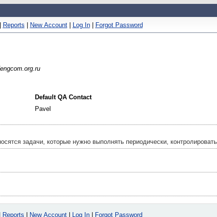
|
Reports
|
New Account
|
Log In
|
Forgot Password
engcom.org.ru
Default QA Contact
Pavel
осятся задачи, которые нужно выполнять периодически, контролировать 
|
Reports
|
New Account
|
Log In
|
Forgot Password