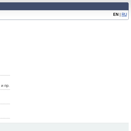
EN
|
RU
и пр.