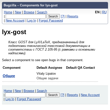
Bugzilla – Components for lyx-gost
Home
|
New
|
Browse
|
Search
EN
|
RU
|
[?]
|
Reports
|
New Account
|
Log In
|
Forgot Password
lyx-gost
Класс GOST для LyX/LaTeX, предназначенный для
подготовки технической текстовой документации в
соответствии с ГОСТ 2.105-95 (с рамками и основными
надписями).
Select a component to see open bugs in that component.
Component
Default Assignee
Default QA Contact
Vitaly Lipatov
Общее
Общие задачи
Home
|
New
|
Browse
|
Search
|
[?]
|
Reports
|
New Account
|
Log In
|
Forgot Password