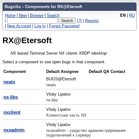
Bugzilla – Components for RX@Etersoft
Home
|
New
|
Browse
|
Search
EN
|
RU
|
[?]
|
Reports
|
New Account
|
Log In
|
Forgot Password
RX@Etersoft
NX based Terminal Server NX clients XRDP rdesktop
Select a component to see open bugs in that component.
Component
Default Assignee
Default QA Contact
BUGS@Etersoft
neatx
neatx
Vitaly Lipatov
nx-libs
nx-libs
Vitaly Lipatov
nxclient
Клиентская часть NX
Vitaly Lipatov
nxsadmin
nxasadmin - средство администрирования
подключений к серверу