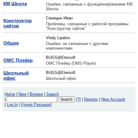
КМ Школа
Ошибки, связанные с функционированием КМ
Школа
Синицын Иван
Конструктор
Проблемы, связанные с работой программы
сайтов
"Конструктор сайтов"
Vitaly Lipatov
Общее
Ошибки, не связанные с другими
компонентами
BUGS@Etersoft
ОМС Плейер
ОМС Плейер (OMS Player)
Школьный
BUGS@Etersoft
офис
Школьный офис
Home
|
New
|
Browse
|
Search
|
[?]
|
Reports
|
New Account
|
Log In
|
Forgot Password