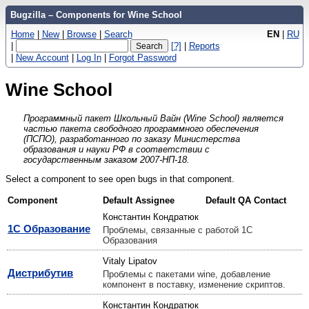
Bugzilla – Components for Wine School
Home
|
New
|
Browse
|
Search
EN
|
RU
|
[?]
|
Reports
|
New Account
|
Log In
|
Forgot Password
Wine School
Программный пакет Школьный Вайн (Wine School) является
частью пакета свободного программного обеспечения
(ПСПО), разработанного по заказу Министерства
образования и науки РФ в соответствии с
государственным заказом 2007-НП-18.
Select a component to see open bugs in that component.
Component
Default Assignee
Default QA Contact
Константин Кондратюк
1С Образование
Проблемы, связанные с работой 1С
Образования
Vitaly Lipatov
Дистрибутив
Проблемы с пакетами wine, добавление
компонент в поставку, изменение скриптов.
Константин Кондратюк