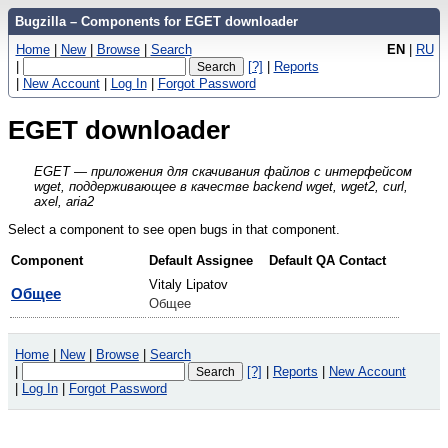
Bugzilla – Components for EGET downloader
Home
|
New
|
Browse
|
Search
EN
|
RU
|
[?]
|
Reports
|
New Account
|
Log In
|
Forgot Password
EGET downloader
EGET — приложения для скачивания файлов с интерфейсом
wget, поддерживающее в качестве backend wget, wget2, curl,
axel, aria2
Select a component to see open bugs in that component.
Component
Default Assignee
Default QA Contact
Vitaly Lipatov
Общее
Общее
Home
|
New
|
Browse
|
Search
|
[?]
|
Reports
|
New Account
|
Log In
|
Forgot Password