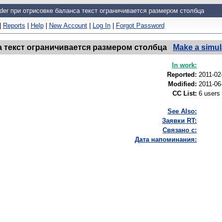
ader при отрисовке баланса текст ограничивается размером столбца
|
Reports
|
Help
|
New Account
|
Log In
|
Forgot Password
са текст ограничивается размером столбца
Make a simul
In work:
Reported:
2011-02
Modified:
2011-06
CC List:
6 users
See Also:
Заявки RT:
Связано с:
Дата напоминания: