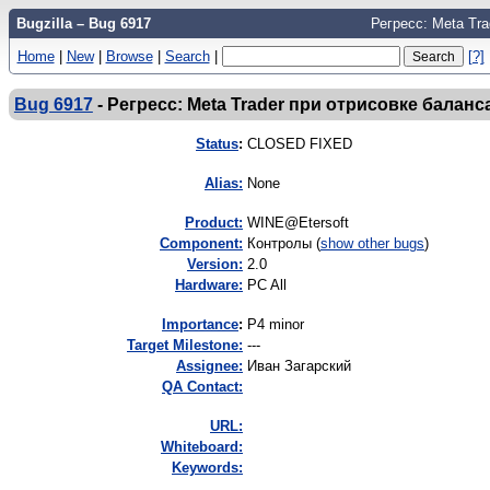
Bugzilla – Bug 6917
Регресс: Meta Tr
Home
|
New
|
Browse
|
Search
|
[?]
Bug 6917
-
Регресс: Meta Trader при отрисовке балан
Status
:
CLOSED FIXED
Alias:
None
Product:
WINE@Etersoft
Component:
Контролы (
show other bugs
)
Version:
2.0
Hardware:
PC All
I
mportance
:
P4 minor
Target Milestone:
---
Assignee:
Иван Загарский
QA Contact:
URL:
Whiteboard:
Keywords: