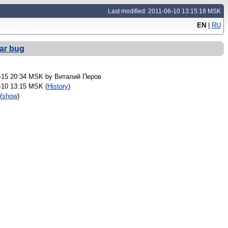
Last modified: 2011-06-10 13:15:18 MSK
EN
|
RU
ar bug
-15 20:34 MSK by
Виталий Перов
-10 13:15 MSK (
History
)
(
show
)