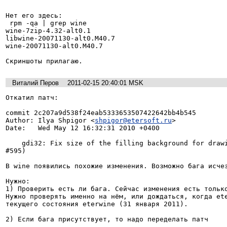
Нет его здесь:

 rpm -qa | grep wine

wine-7zip-4.32-alt0.1

libwine-20071130-alt0.M40.7

wine-20071130-alt0.M40.7

Скриншоты прилагаю.
Виталий Перов
2011-02-15 20:40:01 MSK
Откатил патч:

commit 2c207a9d538f24eab5333653507422642bb4b545

Author: Ilya Shpigor <
shpigor@etersoft.ru
>

Date:   Wed May 12 16:32:31 2010 +0400

    gdi32: Fix size of the filling background for drawing the text (eterbug #4267 
#595)

В wine появились похожие изменения. Возможно бага исчез
Нужно:

1) Проверить есть ли бага. Сейчас изменения есть только
Нужно проверять именно на нём, или дождаться, когда ete
текущего состояния eterwine (31 января 2011).

2) Если бага присутствует, то надо переделать патч