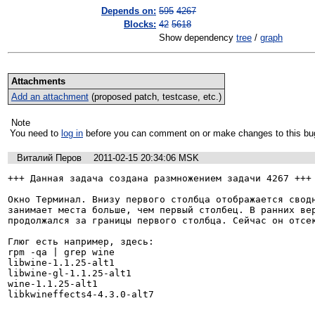
Depends on:
595
4267
Blocks:
42
5618
Show dependency
tree
/
graph
Attachments
Add an attachment
(proposed patch, testcase, etc.)
Note
You need to
log in
before you can comment on or make changes to this bu
Виталий Перов
2011-02-15 20:34:06 MSK
+++ Данная задача создана размножением задачи 4267 +++

Окно Терминал. Внизу первого столбца отображается сводн
занимает места больше, чем первый столбец. В ранних вер
продолжался за границы первого столбца. Сейчас он отсек
Глюг есть например, здесь:

rpm -qa | grep wine

libwine-1.1.25-alt1

libwine-gl-1.1.25-alt1

wine-1.1.25-alt1

libkwineffects4-4.3.0-alt7
