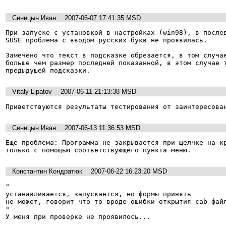
Синицын Иван
2007-06-07 17:41:35 MSD
При запуске с установкой в настройках (win98), в послед
SUSE проблема с вводом русских букв не проявилась.

Замечено что текст в подсказке обрезается, в том случае
больше чем размер последней показанной, в этом случае т
предыдушей подсказки.
Vitaly Lipatov
2007-06-11 21:13:38 MSD
Приветствуются результаты тестирования от заинтересова
Синицын Иван
2007-06-13 11:36:53 MSD
Еще проблема: Программа не закрывается при щелчке на кр
только с помощью соответствующего пункта меню.
Константин Кондратюк
2007-06-22 16:23:20 MSD
"

устанавливается, запускается, но формы принять

не может, говорит что то вроде ошибки открытия cab файл
"

У меня при проверке не проявилось...