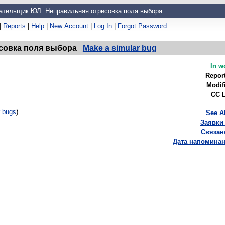
ательщик ЮЛ: Неправильная отрисовка поля выбора
|
Reports
|
Help
|
New Account
|
Log In
|
Forgot Password
совка поля выбора
Make a simular bug
In w
Repor
Modif
CC L
r bugs
)
See A
Заявки 
Связан
Дата напоминан