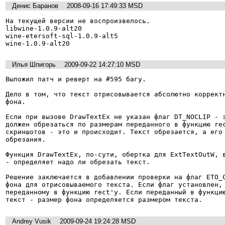
Денис Баранов
2008-09-16 17:49:33 MSD
На текущей версии не воспроизвелось.

libwine-1.0.9-alt20

wine-etersoft-sql-1.0.9-alt5

wine-1.0.9-alt20
Илья Шпигорь
2009-09-22 14:27:10 MSD
Выложил патч и реверт на #595 багу.

Дело в том, что текст отрисовывается абсолютно корректн
фона.

Если при вызове DrawTextEx не указан флаг DT_NOCLIP - э
должен обрезаться по размерам переданного в функцию rec
скриншотов - это и происходит. Текст обрезается, а его 
обрезания.

Функция DrawTextEx, по-сути, обертка для ExtTextOutW, в
- определяет надо ли обрезать текст.

Решение заключается в добавлении проверки на флаг ETO_C
фона для отрисовываемого текста. Если флаг установлен, 
переданному в функцию rect'у. Если переданный в функцию
текст - размер фона определяется размером текста.
Andrey Vusik
2009-09-24 19:24:28 MSD