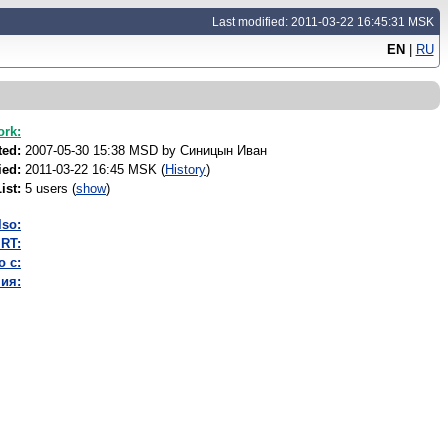
Last modified: 2011-03-22 16:45:31 MSK
EN
|
RU
ork:
ted:
2007-05-30 15:38 MSD by
Синицын Иван
ied:
2011-03-22 16:45 MSK (
History
)
ist:
5 users
(
show
)
lso:
RT:
о с:
ия: