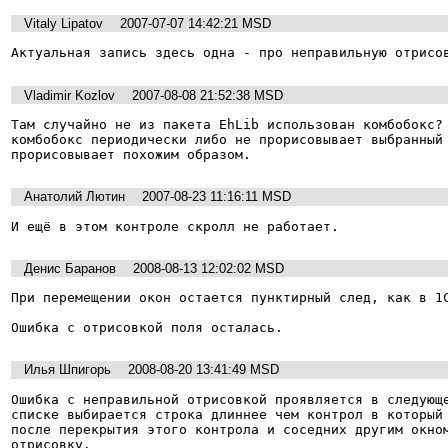
Vitaly Lipatov
2007-07-07 14:42:21 MSD
Актуальная запись здесь одна - про неправильную отрисо
Vladimir Kozlov
2007-08-08 21:52:38 MSD
Там случайно не из пакета EhLib использован комбобокс? 
комбобокс периодически либо не прорисовывает выбранный 
прорисовывает похожим образом. 
Анатолий Лютин
2007-08-23 11:16:11 MSD
И ещё в этом контроле скролл не работает.
Денис Баранов
2008-08-13 12:02:02 MSD
При перемещении окон остается пунктирный след, как в 1С
Ошибка с отрисовкой поля осталась.
Илья Шпигорь
2008-08-20 13:41:49 MSD
Ошибка с неправильной отрисовкой проявляется в следующе
списке выбирается строка длиннее чем контрол в который 
после перекрытия этого контрола и соседних другим окном
отрисовку. 