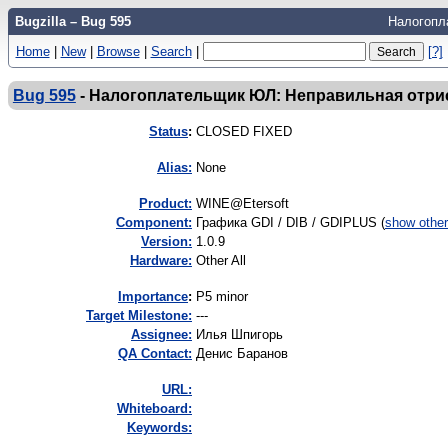
Bugzilla – Bug 595
Налогопл
Home
|
New
|
Browse
|
Search
|
[?]
Bug 595
-
Налогоплательщик ЮЛ: Неправильная отри
Status
:
CLOSED FIXED
Alias:
None
Product:
WINE@Etersoft
Component:
Графика GDI / DIB / GDIPLUS (
show othe
Version:
1.0.9
Hardware:
Other All
I
mportance
:
P5 minor
Target Milestone:
---
Assignee:
Илья Шпигорь
QA Contact:
Денис Баранов
URL:
Whiteboard:
Keywords: