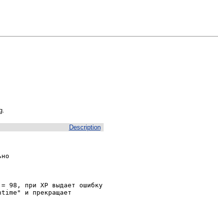
g.
Description
но

= 98, при XP выдает ошибку 
time" и прекращает 