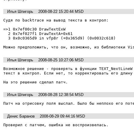
Илья Шпигорь
2008-08-22 15:20:44 MSD
Судя по backtrace на вывод текста в контрол: 

=>1 0x7ef00c30 DrawTextExW

  2 0x7ef027f1 DrawTextA+0x61

  3 0x0c0365d9 in vfp8r (+0x365d9) (0x0032c618)

Можно предположить, что он, возможно, из библиотеки Vi
Илья Шпигорь
2008-08-25 10:27:06 MSD
Возможное решение - проверять в функции TEXT_NextLineW 
текст в контрол. Если нет, то корректировать его длину 
На это решение сделал патч.
Илья Шпигорь
2008-08-28 12:38:54 MSD
Патч на отрисовку поля выслал. Было бы неплохо его пот
Денис Баранов
2008-08-29 09:44:16 MSD
Проверил с патчем, ошибка не воспроизвелась.