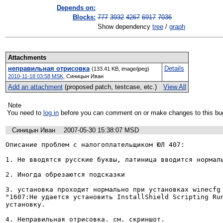
Depends on:
Blocks:
777
3932
4267
6917
7036
Show dependency
tree
/
graph
Attachments
неправильная отрисовка
Details
(133.41 KB, image/jpeg)
2010-11-18 03:58 MSK
,
Синицын Иван
Add an attachment
(proposed patch, testcase, etc.)
View All
Note
You need to
log in
before you can comment on or make changes to this bu
Синицын Иван
2007-05-30 15:38:07 MSD
Описание проблем с налогоплательщиком ЮЛ 407:

1. Не вводятся русские буквы, латиница вводится нормаль
2. Иногда обрезаются подсказки

3. установка проходит нормально при установках winecfg 
"1607:Не удается установить InstallShield Scripting Run
установку.

4. Неправильная отрисовка. см. скриншот.