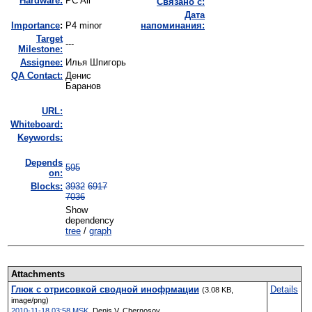
Hardware:
PC All
Связано с:
Дата
I
mportance
:
P4 minor
напоминания:
Target
---
Milestone:
Assignee:
Илья Шпигорь
QA Contact:
Денис
Баранов
URL:
Whiteboard:
Keywords:
Depends
595
on:
Blocks:
3932
6917
7036
Show
dependency
tree
/
graph
Attachments
Глюк с отрисовкой сводной инофрмации
Details
(3.08 KB,
image/png)
2010-11-18 03:58 MSK
,
Denis V. Chernosov