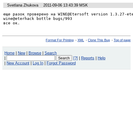
Svetlana Zhukova
2011-09-06 13:43:39 MSK
еще разок проверено на WINE@Etersoft version 1.3.27-ete
wine@eterhack bottle bugs/993

все ок.
Format For Printing
-
XML
-
Clone This Bug
-
Top of page
Home
|
New
|
Browse
|
Search
|
[?]
|
Reports
|
Help
|
New Account
|
Log In
|
Forgot Password