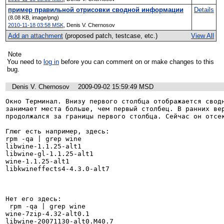
пример правильной отрисовки сводной информации
Details
(8.08 KB, image/png)
2010-11-18 03:58 MSK
,
Denis V. Chernosov
Add an attachment
(proposed patch, testcase, etc.)
View All
Note
You need to
log in
before you can comment on or make changes to this
bug.
Denis V. Chernosov
2009-09-02 15:59:49 MSD
Окно Терминал. Внизу первого столбца отображается сводн
занимает места больше, чем первый столбец. В ранних вер
продолжался за границы первого столбца. Сейчас он отсек
Глюг есть например, здесь:

rpm -qa | grep wine

libwine-1.1.25-alt1

libwine-gl-1.1.25-alt1

wine-1.1.25-alt1

libkwineffects4-4.3.0-alt7

Нет его здесь:

 rpm -qa | grep wine

wine-7zip-4.32-alt0.1

libwine-20071130-alt0.M40.7
