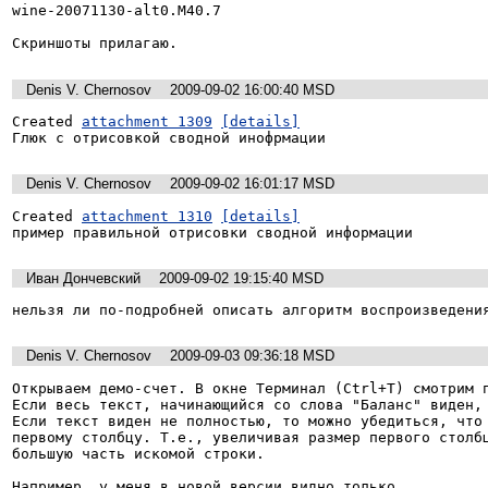
wine-20071130-alt0.M40.7

Скриншоты прилагаю.
Denis V. Chernosov
2009-09-02 16:00:40 MSD
Created 
attachment 1309
[details]
Глюк с отрисовкой сводной инофрмации
Denis V. Chernosov
2009-09-02 16:01:17 MSD
Created 
attachment 1310
[details]
пример правильной отрисовки сводной информации
Иван Дончевский
2009-09-02 19:15:40 MSD
нельзя ли по-подробней описать алгоритм воспроизведени
Denis V. Chernosov
2009-09-03 09:36:18 MSD
Открываем демо-счет. В окне Терминал (Ctrl+T) смотрим п
Если весь текст, начинающийся со слова "Баланс" виден, 
Если текст виден не полностью, то можно убедиться, что 
первому столбцу. Т.е., увеличивая размер первого столбц
большую часть искомой строки.

Например, у меня в новой версии видно только 
