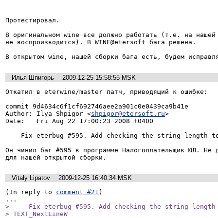
Протестировал.

В оригинальном wine все должно работать (т.е. на нашей 
не воспроизводится). В WINE@etersoft бага решена.

В открытом wine, нашей сборки бага есть, будем исправл
Илья Шпигорь
2009-12-25 15:58:55 MSK
Откатил в eterwine/master патч, приводящий к ошибке:

commit 9d4634c6f1cf692746aee2a901c0e0439ca9b41e

Author: Ilya Shpigor <
shpigor@etersoft.ru
>

Date:   Fri Aug 22 17:00:23 2008 +0400

    Fix eterbug #595. Add checking the string length to correct in TEXT_NextLineW

Он чинил баг #595 в программе Налогоплательщик ЮЛ. Не д
для нашей открытой сборки.
Vitaly Lipatov
2009-12-25 16:40:34 MSK
(In reply to 
comment #21
)

>     Fix eterbug #595. Add checking the string length 
> TEXT_NextLineW
