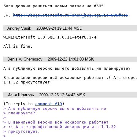
Бага должна решиться новым патчем на #595.

См. 
http://bugs.etersoft.ru/show_bug.cgi?id=595#c15
Andrey Vusik
2009-09-24 19:11:44 MSD
WINE@Etersoft 1.0 SQL 1.0.11-eter8.3/4

Denis V. Chernosov
2009-12-22 14:01:03 MSK
А в публичную версию вы его добавлять не планируете? 

В ванильной версии всё искаропки работает :( А в етерсо
1.1.32 присутствует.
Илья Шпигорь
2009-12-25 12:54:42 MSK
(In reply to 
comment #19
> А в публичную версию вы его добавлять не

> планируете? 

> 

> В ванильной версии всё искаропки работает

> :( А в етерсофтсовской инкарнации и в 1.1.32

> присутствует.

> 