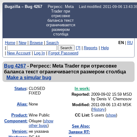
Bugzilla – Bug 4267
Регресс: Meta
Last modified: 2011-09-06 13:43:
Trader при
отрисовке
баланса текст
ограничивается
размером
столбца
Home
|
New
|
Browse
|
Search
EN
|
RU
|
[?]
|
Reports
|
Help
|
New Account
|
Log In
|
Forgot Password
Bug 4267
-
Регресс: Meta Trader при отрисовке
баланса текст ограничивается размером столбца
Make a simular bug
Status
:
CLOSED
In work:
FIXED
Reported:
2009-09-02 15:59 MSD
by
Denis V. Chernosov
Alias:
None
Modified:
2011-09-06 13:43 MSK
(
History
)
Product:
Wine Public
CC List:
5 users
(
show
)
Component:
Общее (
show
other bugs
)
See Also:
Version:
не указана
Заявки RT: