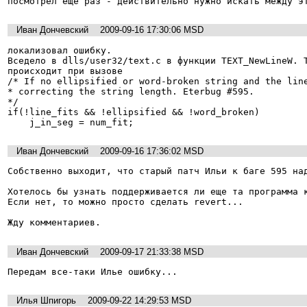
посмотрел еще раз - действительно нужно искать между э
Иван Дончевский
2009-09-16 17:30:06 MSD
локализовал ошибку.

Вседело в dlls/user32/text.c в функции TEXT_NewLineW. Т
происходит при вызове

/* If no ellipsified or word-broken string and the line
* correcting the string length. Eterbug #595.

*/

if(!line_fits && !ellipsified && !word_broken)

    j_in_seg = num_fit;
Иван Дончевский
2009-09-16 17:36:02 MSD
Собственно выходит, что старый патч Ильи к баге 595 над
Хотелось бы узнать поддерживается ли еще та программа к
Если нет, то можно просто сделать revert...

Жду комментариев.
Иван Дончевский
2009-09-17 21:33:38 MSD
Передам все-таки Илье ошибку...
Илья Шпигорь
2009-09-22 14:29:53 MSD