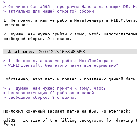
> 

> Он чинил баг #595 в программе Налогоплательщик ЮЛ. Не
> актуально для нашей открытой сборки.
1. Не понял, а как же работа МетаТрейдера в WINE@Eterso
нормально?

2. Думаю, нам нужно прийти к тому, чтобы Налогоплательщ
Илья Шпигорь
2009-12-25 16:56:48 MSK
> 1. Не понял, а как же работа МетаТрейдера в

> WINE@Etersoft, без этого патча всё нормально?
Собственно, этот патч и привел к появлению данной баги.
> 2. Думаю, нам нужно прийти к тому, чтобы

> Налогоплательщик ЮЛ работал в нашей

> свободной сборке. Это важно.
Приложил конечный вариант патча на #595 из eterhack:

gdi32: Fix size of the filling background for drawing t
#595)
