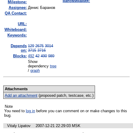
напоминания:
Milestone:
Assignee:
Денис Баранов
QA Contact:
URL:
Whiteboard:
Keywords:
Depends
129
2675
3014
on:
3715
3716
Blocks:
492
42
490
989
Show
dependency
tree
/
graph
Attachments
Add an attachment
(proposed patch, testcase, etc.)
Note
You need to
log in
before you can comment on or make changes to this
bug.
Vitaly Lipatov
2007-12-21 22:29:03 MSK