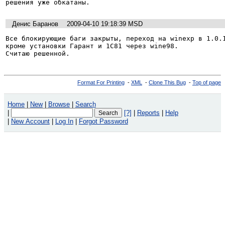
решения уже обкатаны.
Денис Баранов
2009-04-10 19:18:39 MSD
Все блокирующие баги закрыты, переход на winexp в 1.0.1
кроме установки Гарант и 1С81 через wine98.

Считаю решенной.
Format For Printing
-
XML
-
Clone This Bug
-
Top of page
Home
|
New
|
Browse
|
Search
|
[?]
|
Reports
|
Help
|
New Account
|
Log In
|
Forgot Password