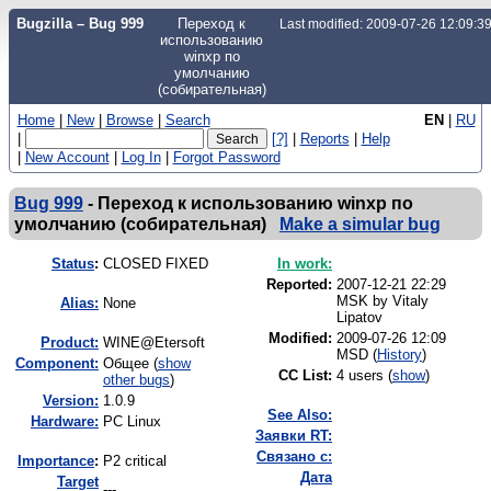
Bugzilla – Bug 999
Переход к
Last modified: 2009-07-26 12:09:
использованию
winxp по
умолчанию
(собирательная)
Home
|
New
|
Browse
|
Search
EN
|
RU
|
[?]
|
Reports
|
Help
|
New Account
|
Log In
|
Forgot Password
Bug 999
-
Переход к использованию winxp по
умолчанию (собирательная)
Make a simular bug
Status
:
CLOSED FIXED
In work:
Reported:
2007-12-21 22:29
MSK by
Vitaly
Alias:
None
Lipatov
Modified:
2009-07-26 12:09
Product:
WINE@Etersoft
MSD (
History
)
Component:
Общее (
show
CC List:
4 users
(
show
)
other bugs
)
Version:
1.0.9
See Also:
Hardware:
PC Linux
Заявки RT:
Связано с:
I
mportance
:
P2 critical
Дата
Target
---