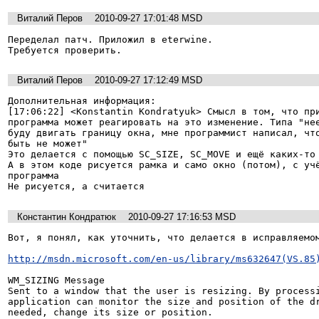
Виталий Перов
2010-09-27 17:01:48 MSD
Переделал патч. Приложил в eterwine.

Требуется проверить.
Виталий Перов
2010-09-27 17:12:49 MSD
Дополнительная информация:

[17:06:22] <Konstantin Kondratyuk> Смысл в том, что при
программа может реагировать на это изменение. Типа "нее
буду двигать границу окна, мне программист написал, что
быть не может"

Это делается с помощью SC_SIZE, SC_MOVE и ещё каких-то 
А в этом коде рисуется рамка и само окно (потом), с учё
программа

Не рисуется, а считается
Константин Кондратюк
2010-09-27 17:16:53 MSD
Вот, я понял, как уточнить, что делается в исправляемом
http://msdn.microsoft.com/en-us/library/ms632647(VS.85
WM_SIZING Message

Sent to a window that the user is resizing. By processi
application can monitor the size and position of the dr
needed, change its size or position.