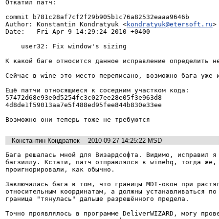
Откатил патч:

commit b781c28af7cf2f29b905b1c76a82532eaaa9646b

Author: Konstantin Kondratyuk <
kondratyuk@etersoft.ru
>

Date:   Fri Apr 9 14:29:24 2010 +0400

    user32: Fix window's sizing

К какой баге относится данное исправление определить не
Сейчас в wine это место переписано, возможно бага уже и
Ещё патчи относящиеся к соседним участком кода:

57472d68e93e0d5254fc3c027ee28e05f3e963d8

4d8de1f59013aa7e5f488ed95fee844b830e33ee

Возможно они теперь тоже не требуются
Константин Кондратюк
2010-09-27 14:25:22 MSD
Бага решалась мной для Визардсофта. Видимо, исправил я 
багзиллу. Кстати, патч отправлялся в winehq, тогда же, 
проигнорировали, как обычно.

Заключалась бага в том, что границы MDI-окон при растяг
относительным координатам, а должны устанавливаться по 
граница "тянулась" дальше разрешённого предела.

Точно проявлялось в программе DeliverWIZARD, могу прове