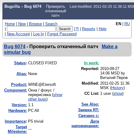
Bugzilla – Bug 6074
Проверить
Last modified: 2011-02-25 11:36:11 MS
откаченный
патч
Home
|
New
|
Browse
|
Search
EN
|
RU
|
[?]
|
Reports
|
Help
|
New Account
|
Log In
|
Forgot Password
Bug 6074
-
Проверить откаченный патч
Make a
simular bug
Status
:
CLOSED FIXED
In work:
Reported:
2010-09-27
14:06 MSD by
Alias:
None
Виталий Перов
Modified:
2011-02-25 11:36
Product:
WINE@Etersoft
MSK (
History
)
Component:
Окна / фокус /
CC List:
1 user
(
show
)
перерисовка (
show
other bugs
)
See Also:
Version:
1.1
Заявки RT:
Hardware:
PC All
Связано с:
I
mportance
:
P5 trivial
Дата
напоминания:
Target
---
Milestone: