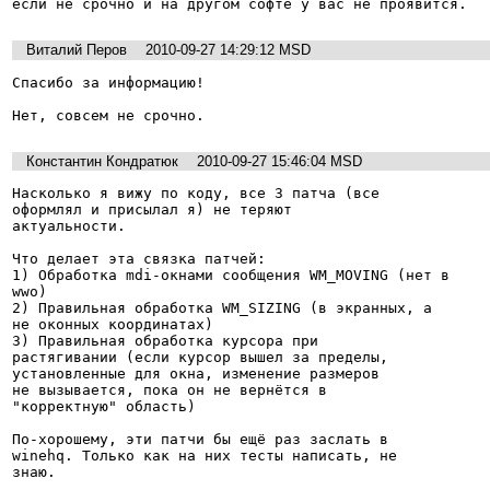
если не срочно и на другом софте у вас не проявится.
Виталий Перов
2010-09-27 14:29:12 MSD
Спасибо за информацию!

Нет, совсем не срочно.
Константин Кондратюк
2010-09-27 15:46:04 MSD
Насколько я вижу по коду, все 3 патча (все

оформлял и присылал я) не теряют

актуальности.

Что делает эта связка патчей:

1) Обработка mdi-окнами сообщения WM_MOVING (нет в

wwo)

2) Правильная обработка WM_SIZING (в экранных, а

не оконных координатах)

3) Правильная обработка курсора при

растягивании (если курсор вышел за пределы,

установленные для окна, изменение размеров

не вызывается, пока он не вернётся в

"корректную" область)

По-хорошему, эти патчи бы ещё раз заслать в

winehq. Только как на них тесты написать, не
