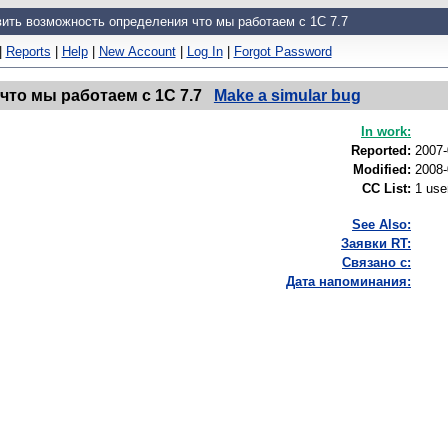
ить возможность определения что мы работаем с 1С 7.7
|
Reports
|
Help
|
New Account
|
Log In
|
Forgot Password
то мы работаем с 1С 7.7
Make a simular bug
In work:
Reported:
2007
Modified:
2008-
CC List:
1 us
See Also:
Заявки RT:
Связано с:
Дата напоминания: