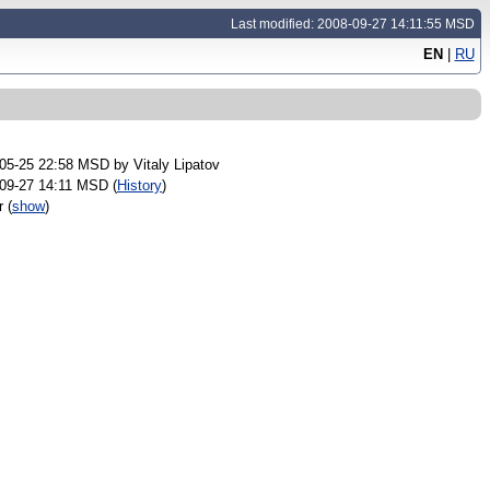
Last modified: 2008-09-27 14:11:55 MSD
EN
|
RU
-05-25 22:58 MSD by
Vitaly Lipatov
09-27 14:11 MSD (
History
)
er
(
show
)