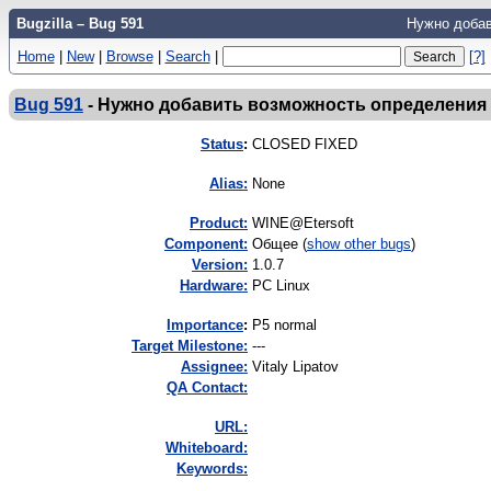
Bugzilla – Bug 591
Нужно добав
Home
|
New
|
Browse
|
Search
|
[?]
Bug 591
-
Нужно добавить возможность определения ч
Status
:
CLOSED FIXED
Alias:
None
Product:
WINE@Etersoft
Component:
Общее (
show other bugs
)
Version:
1.0.7
Hardware:
PC Linux
I
mportance
:
P5 normal
Target Milestone:
---
Assignee:
Vitaly Lipatov
QA Contact:
URL:
Whiteboard:
Keywords: