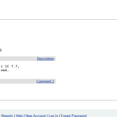
g.
Description
с 1С 7.7,

 неё.
Comment 1
|
Reports
|
Help
|
New Account
|
Log In
|
Forgot Password