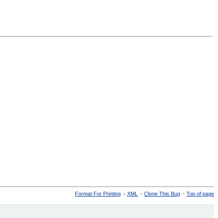
Format For Printing
-
XML
-
Clone This Bug
-
Top of page