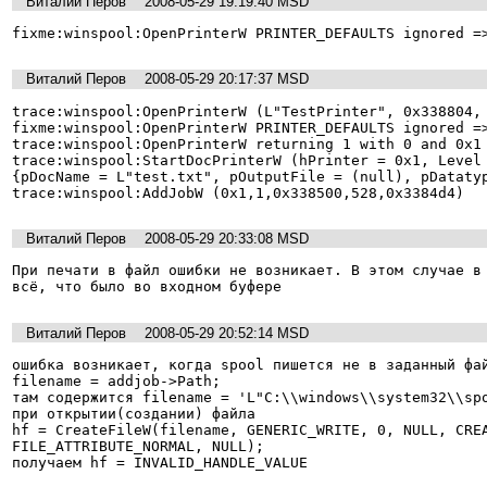
Виталий Перов
2008-05-29 19:19:40 MSD
fixme:winspool:OpenPrinterW PRINTER_DEFAULTS ignored =
Виталий Перов
2008-05-29 20:17:37 MSD
trace:winspool:OpenPrinterW (L"TestPrinter", 0x338804, 
fixme:winspool:OpenPrinterW PRINTER_DEFAULTS ignored =>
trace:winspool:OpenPrinterW returning 1 with 0 and 0x1

trace:winspool:StartDocPrinterW (hPrinter = 0x1, Level 
{pDocName = L"test.txt", pOutputFile = (null), pDatatyp
trace:winspool:AddJobW (0x1,1,0x338500,528,0x3384d4)
Виталий Перов
2008-05-29 20:33:08 MSD
При печати в файл ошибки не возникает. В этом случае в 
всё, что было во входном буфере
Виталий Перов
2008-05-29 20:52:14 MSD
ошибка возникает, когда spool пишется не в заданный фай
filename = addjob->Path;

там содержится filename = 'L"C:\\windows\\system32\\spo
при открытии(создании) файла

hf = CreateFileW(filename, GENERIC_WRITE, 0, NULL, CREA
FILE_ATTRIBUTE_NORMAL, NULL);

получаем hf = INVALID_HANDLE_VALUE