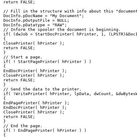
return FALSE;

// Fill in the structure with info about this "document
DocInfo.pDocName = "My Document";

DocInfo.pOutputFile = NULL;

DocInfo.pDatatype = "RAW";

// Inform the spooler the document is beginning.

if( (dwJob = StartDocPrinter( hPrinter, 1, (LPSTR)&DocI
{

ClosePrinter( hPrinter );

return FALSE;

}

// Start a page.

if( ! StartPagePrinter( hPrinter ) )

{

EndDocPrinter( hPrinter );

ClosePrinter( hPrinter );

return FALSE;

}

// Send the data to the printer.

if( !WritePrinter( hPrinter, lpData, dwCount, &dwBytesW
{

EndPagePrinter( hPrinter );

EndDocPrinter( hPrinter );

ClosePrinter( hPrinter );

return FALSE;

}

// End the page.

if( ! EndPagePrinter( hPrinter ) )

{
