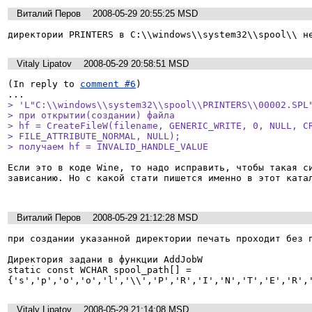
Виталий Перов
2008-05-29 20:55:25 MSD
директории PRINTERS в C:\\windows\\system32\\spool\\ н
Vitaly Lipatov
2008-05-29 20:58:51 MSD
(In reply to 
comment #6
)

> 'L"C:\\windows\\system32\\spool\\PRINTERS\\00002.SPL"
> при открытии(создании) файла

> hf = CreateFileW(filename, GENERIC_WRITE, 0, NULL, CR
> FILE_ATTRIBUTE_NORMAL, NULL);

> получаем hf = INVALID_HANDLE_VALUE
Если это в коде Wine, то надо исправить, чтобы такая си
зависанию. Но с какой стати пишется именно в этот катал
Виталий Перов
2008-05-29 21:12:28 MSD
при создании указанной директории печать проходит без п
Директория задани в функции AddJobW

static const WCHAR spool_path[] = 
{'s','p','o','o','l','\\','P','R','I','N','T','E','R',
Vitaly Lipatov
2008-05-29 21:14:08 MSD