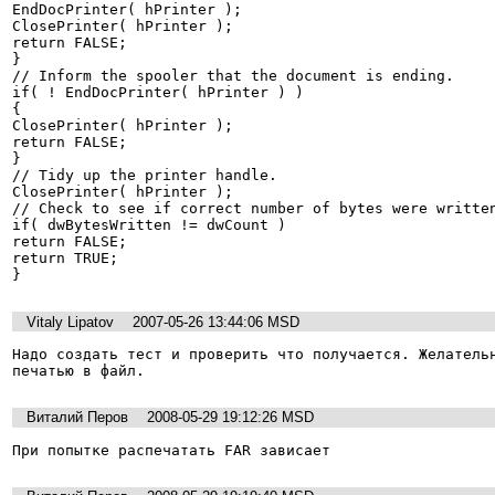
EndDocPrinter( hPrinter );

ClosePrinter( hPrinter );

return FALSE;

}

// Inform the spooler that the document is ending.

if( ! EndDocPrinter( hPrinter ) )

{

ClosePrinter( hPrinter );

return FALSE;

}

// Tidy up the printer handle.

ClosePrinter( hPrinter );

// Check to see if correct number of bytes were written
if( dwBytesWritten != dwCount )

return FALSE;

return TRUE;

}
Vitaly Lipatov
2007-05-26 13:44:06 MSD
Надо создать тест и проверить что получается. Желательн
печатью в файл.
Виталий Перов
2008-05-29 19:12:26 MSD
При попытке распечатать FAR зависает