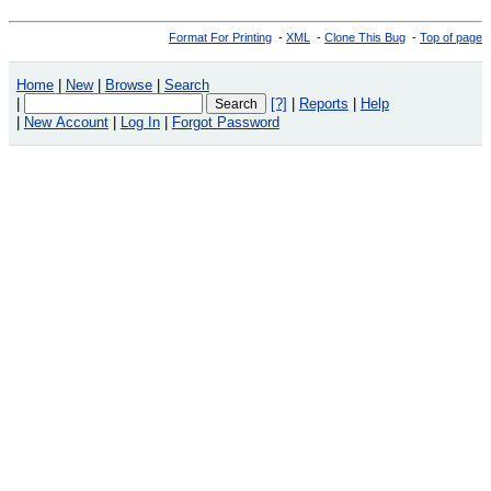
Format For Printing
-
XML
-
Clone This Bug
-
Top of page
Home
|
New
|
Browse
|
Search
|
[?]
|
Reports
|
Help
|
New Account
|
Log In
|
Forgot Password