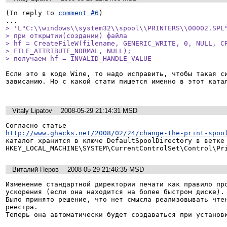
(In reply to 
comment #6
)

> 'L"C:\\windows\\system32\\spool\\PRINTERS\\00002.SPL"
> при открытии(создании) файла

> hf = CreateFileW(filename, GENERIC_WRITE, 0, NULL, CR
> FILE_ATTRIBUTE_NORMAL, NULL);

> получаем hf = INVALID_HANDLE_VALUE
Если это в коде Wine, то надо исправить, чтобы такая си
зависанию. Но с какой стати пишется именно в этот катал
Vitaly Lipatov
2008-05-29 21:14:31 MSD
http://www.ghacks.net/2008/02/24/change-the-print-spoo
каталог хранится в ключе DefaultSpoolDirectory в ветке

HKEY_LOCAL_MACHINE\SYSTEM\CurrentControlSet\Control\Pr
Виталий Перов
2008-05-29 21:46:35 MSD
Изменение стандартной директории печати как правило про
ускорения (если она находится на более быстром диске).

Было принято решение, что нет смысла реализовывать чтен
реестра.

Теперь она автоматически будет создаваться при установ