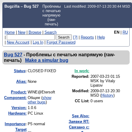
Bugzilla – Bug 527
Проблемы
Last modified: 2009-07-13 20:30:44 MSD
с печатью
напрямую
(raw-
печать)
Home
|
New
|
Browse
|
Search
EN
|
RU
|
[?]
|
Reports
|
Help
|
New Account
|
Log In
|
Forgot Password
Bug 527
-
Проблемы с печатью напрямую (raw-
печать)
Make a simular bug
Status
:
CLOSED FIXED
In work:
Reported:
2007-03-23 01:15
MSK by
Vitaly
Alias:
None
Lipatov
Modified:
2009-07-13 20:30
Product:
WINE@Etersoft
MSD (
History
)
Component:
Общее (
show
CC List:
0 users
other bugs
)
Version:
1.0.6
Hardware:
PC Linux
See Also:
Заявки RT:
I
mportance
:
P5 normal
Связано с:
Target
---