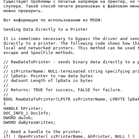
Существуют проблемы с печатью напрямую на принтер, но ч
спулера. Такой способ печати реализован в файловом мене
можно проверить.

Вот информация по использованию из MSDN: 

Sending Data Directly to a Printer

It is sometimes necessary to bypass the driver and send
directly to a printer. The following code shows how thi
local and networked printers. This method can be used t
escape and SpoolFile methods. 

// RawDataToPrinter - sends binary data directly to a p
// 

// szPrinterName: NULL-terminated string specifying pri
// lpData: Pointer to raw data bytes

// dwCount Length of lpData in bytes

// 

// Returns: TRUE for success, FALSE for failure.

// 

BOOL RawDataToPrinter(LPSTR szPrinterName, LPBYTE lpDat
{

HANDLE hPrinter;

DOC_INFO_1 DocInfo;

DWORD dwJob;

DWORD dwBytesWritten;

// Need a handle to the printer.

if( ! OpenPrinter( szPrinterName, &hPrinter, NULL ) )
