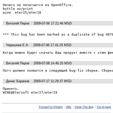
Ничего не печатается из OpenOffice.

bottle oo/print

wine  eter25/eter18
Виталий Перов
2009-07-06 17:21:46 MSD
*** This bug has been marked as a duplicate of bug 407
Черешнев Е.А.
2009-07-06 17:41:25 MSD
Когда можно будет скачать Ваш продукт вместе с этим фи
Виталий Перов
2009-07-08 14:46:25 MSD
Патч должен появится в следующей bug-fix сборке. Сборк
Денис Баранов
2009-07-17 11:29:37 MSD
Принято.

WINE@Etersoft eter27/eter19
Format For Printing
-
XML
-
Clone This Bug
-
Top of page