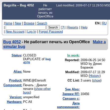
Bugzilla – Bug 4052
Не
Last modified: 2009-07-17 11:29:53 MS
работает
печать из
OpenOffice
Home
|
New
|
Browse
|
Search
EN
|
RU
|
[?]
|
Reports
|
Help
|
New Account
|
Log In
|
Forgot Password
Bug 4052
-
Не работает печать из OpenOffice
Make a
simular bug
Status
:
CLOSED
In work:
DUPLICATE of
bug
Reported:
2009-06-25 14:50
4078
MSD by
Денис
Баранов
Alias:
None
Modified:
2009-07-17 11:29
MSD (
History
)
Product:
WINE@Etersoft
CC List:
3 users
(
show
)
Component:
Печать ; Диалог
печати (
show other
See Also:
bugs
)
Заявки RT:
10456
Version:
unspecified
Связано с:
Hardware:
PC All
Дата
напоминания: