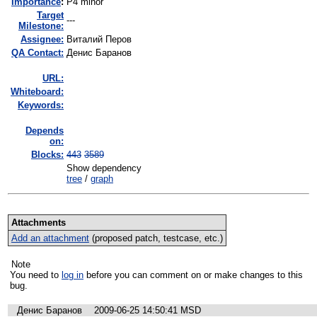
I
mportance
:
P4 minor
Target
---
Milestone:
Assignee:
Виталий Перов
QA Contact:
Денис Баранов
URL:
Whiteboard:
Keywords:
Depends
on:
Blocks:
443
3589
Show dependency
tree
/
graph
Attachments
Add an attachment
(proposed patch, testcase, etc.)
Note
You need to
log in
before you can comment on or make changes to this
bug.
Денис Баранов
2009-06-25 14:50:41 MSD