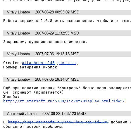
Vitaly Lipatov
2007-06-28 00:53:02 MSD
В бета-версии к 1.0.8 есть исправление, чтобы и от мыш
Vitaly Lipatov
2007-06-29 11:32:53 MSD
Закрываем, функциональность имеется.
Vitaly Lipatov
2007-07-06 19:13:13 MSD
Created 
attachment 145
[details]
Пример затирания кнопок
Vitaly Lipatov
2007-07-06 19:14:04 MSD
Ещё при нажатии кнопки "Контроль" белые поля расширяютс
См. скриншот (прилагается)

http://rt.etersoft.ru:5380/Ticket/Display.html?id=57
Анатолий Лютин
2007-08-22 12:37:23 MSD
В 
http://bugs.etersoft.ru/show_bug.cgi?id=695
 добавил 
объясняет истоки проблемы.