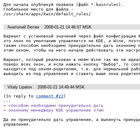
Для начала опубликуй правила (файл *.kwinrules).

Глобальное место для файла -

Анатолий Лютин
2008-01-21 14:46:07 MSK
Вариант с установкой значений через файл конфигурации K
это окно по умолчанию управляется не KDE, а Wine, поэто
таким способом необходимо принудительно дать оконному м
этим окном, чтобы на него начали действовать эти настро
Вариант, который реализован в моём Wine так же не идеал
поверх всех окон, и если нажать кнопку "Выбор", то соот
находится под окном-родителем, т.е. для нормальной рабо
выводить из-под управления и ставить выше окна родител
Vitaly Lipatov
2008-01-21 14:49:44 MSK
(In reply to 
comment #22
)

> способом необходимо принудительно дать

> оконному менеджеру KDE управление этим
Да не принудительно дать управление, а выкинуть принуди
управления.
