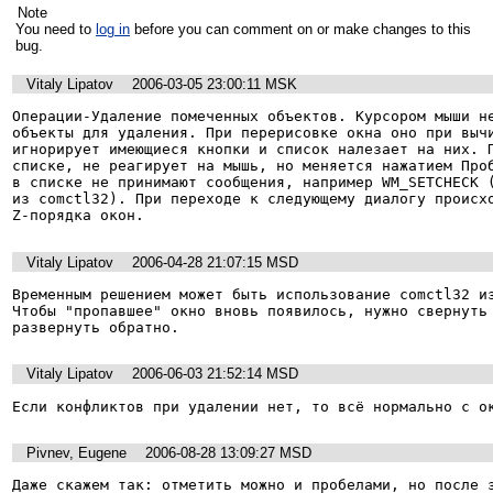
Note
You need to
log in
before you can comment on or make changes to this
bug.
Vitaly Lipatov
2006-03-05 23:00:11 MSK
Операции-Удаление помеченных объектов. Курсором мыши не
объекты для удаления. При перерисовке окна оно при вычи
игнорирует имеющиеся кнопки и список налезает на них. П
списке, не реагирует на мышь, но меняется нажатием Проб
в списке не принимают сообщения, например WM_SETCHECK (
из comctl32). При переходе к следующему диалогу происхо
Z-порядка окон.
Vitaly Lipatov
2006-04-28 21:07:15 MSD
Временным решением может быть использование comctl32 из
Чтобы "пропавшее" окно вновь появилось, нужно свернуть 
развернуть обратно. 
Vitaly Lipatov
2006-06-03 21:52:14 MSD
Если конфликтов при удалении нет, то всё нормально с о
Pivnev, Eugene
2006-08-28 13:09:27 MSD
Даже скажем так: отметить можно и пробелами, но после з