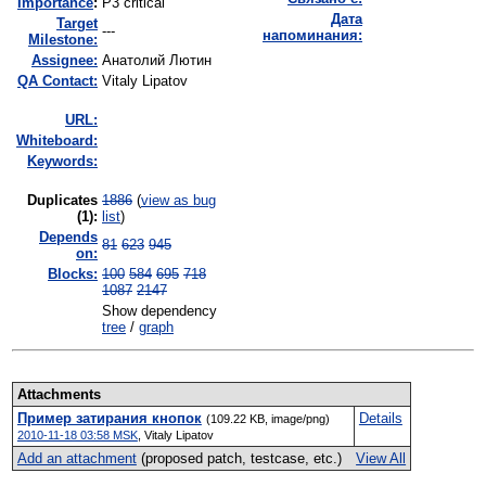
I
mportance
:
P3 critical
Дата
Target
---
напоминания:
Milestone:
Assignee:
Анатолий Лютин
QA Contact:
Vitaly Lipatov
URL:
Whiteboard:
Keywords:
Duplicates
1886
(
view as bug
(1)
:
list
)
Depends
81
623
945
on:
Blocks:
100
584
695
718
1087
2147
Show dependency
tree
/
graph
Attachments
Пример затирания кнопок
Details
(109.22 KB, image/png)
2010-11-18 03:58 MSK
,
Vitaly Lipatov
Add an attachment
(proposed patch, testcase, etc.)
View All