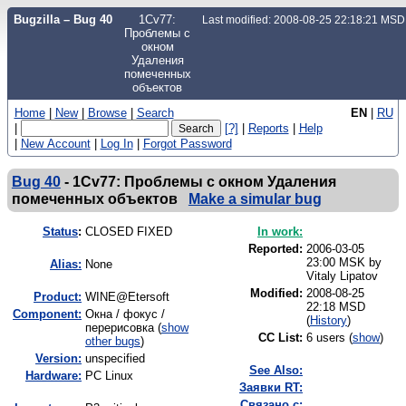
Bugzilla – Bug 40
1Cv77:
Last modified: 2008-08-25 22:18:21 MSD
Проблемы с
окном
Удаления
помеченных
объектов
Home
|
New
|
Browse
|
Search
EN
|
RU
|
[?]
|
Reports
|
Help
|
New Account
|
Log In
|
Forgot Password
Bug 40
-
1Cv77: Проблемы с окном Удаления
помеченных объектов
Make a simular bug
Status
:
CLOSED FIXED
In work:
Reported:
2006-03-05
23:00 MSK by
Alias:
None
Vitaly Lipatov
Modified:
2008-08-25
Product:
WINE@Etersoft
22:18 MSD
Component:
Окна / фокус /
(
History
)
перерисовка (
show
CC List:
6 users
(
show
)
other bugs
)
Version:
unspecified
See Also:
Hardware:
PC Linux
Заявки RT:
Связано с: