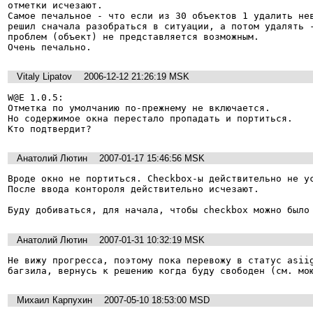
отметки исчезают.

Самое печальное - что если из 30 объектов 1 удалить нев
решил сначала разобраться в ситуации, а потом удалять -
проблем (объект) не представляется возможным.

Очень печально.
Vitaly Lipatov
2006-12-12 21:26:19 MSK
W@E 1.0.5:

Отметка по умолчанию по-прежнему не включается.

Но содержимое окна перестало пропадать и портиться.

Кто подтвердит?
Анатолий Лютин
2007-01-17 15:46:56 MSK
Вроде окно не портиться. Checkbox-ы действительно не ус
После ввода контороля действительно исчезают.

Буду добиваться, для начала, чтобы checkbox можно было
Анатолий Лютин
2007-01-31 10:32:19 MSK
Не вижу прогресса, поэтому пока перевожу в статус asiig
багзила, вернусь к решению когда буду свободен (см. мо
Михаил Карпухин
2007-05-10 18:53:00 MSD