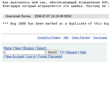
Как выяснилось мой хак, обеспечивающий исправление 945,
благодаря которым исправляется эта ошибка. Поэтому её 
Анатолий Лютин
2008-07-07 16:24:48 MSD
*** Bug 1886 has been marked as a duplicate of this bu
Format For Printing
-
XML
-
Clone This Bug
-
Top of page
Home
|
New
|
Browse
|
Search
|
[?]
|
Reports
|
Help
|
New Account
|
Log In
|
Forgot Password