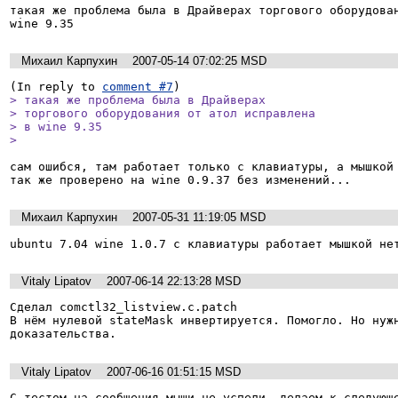
такая же проблема была в Драйверах торгового оборудован
wine 9.35
Михаил Карпухин
2007-05-14 07:02:25 MSD
(In reply to 
comment #7
> такая же проблема была в Драйверах

> торгового оборудования от атол исправлена

> в wine 9.35

> 
сам ошибся, там работает только с клавиатуры, а мышкой 
так же проверено на wine 0.9.37 без изменений...
Михаил Карпухин
2007-05-31 11:19:05 MSD
ubuntu 7.04 wine 1.0.7 с клавиатуры работает мышкой не
Vitaly Lipatov
2007-06-14 22:13:28 MSD
Сделал comctl32_listview.c.patch

В нём нулевой stateMask инвертируется. Помогло. Но нужн
доказательства.
Vitaly Lipatov
2007-06-16 01:51:15 MSD
С тестом на сообщения мыши не успели, делаем к следующ