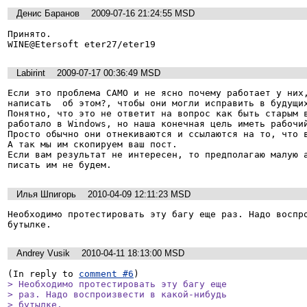
Денис Баранов
2009-07-16 21:24:55 MSD
Принято.

WINE@Etersoft eter27/eter19
Labirint
2009-07-17 00:36:49 MSD
Если это проблема САМО и не ясно почему работает у них,
написать  об этом?, чтобы они могли исправить в будущих
Понятно, что это не ответит на вопрос как быть старым в
работало в Windows, но наша конечная цель иметь рабочий
Просто обычно они отнекиваются и ссылаются на то, что в
А так мы им скопируем ваш пост.

Если вам результат не интересен, то предполагаю малую а
писать им не будем.
Илья Шпигорь
2010-04-09 12:11:23 MSD
Необходимо протестировать эту багу еще раз. Надо воспро
бутылке.
Andrey Vusik
2010-04-11 18:13:00 MSD
(In reply to 
comment #6
> Необходимо протестировать эту багу еще

> раз. Надо воспроизвести в какой-нибудь

> бутылке.
