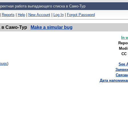
ректная работа выпадающего списка в Само-Тур
|
Reports
|
Help
|
New Account
|
Log In
|
Forgot Password
 в Само-Тур
Make a simular bug
In 
Repor
Modi
CC 
bugs
)
See A
Заявки
Связан
Дата напомина