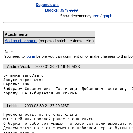
Depends on:
Blocks:
3979
3589
Show dependency
tree
/
graph
Attachments
Add an attachment
(proposed patch, testcase, etc.)
Note
You need to
log in
before you can comment on or make changes to this bu
Andrey Vusik
2009-01-30 21:18:46 MSK
Бутылка samo/samo

Запуск через wine

Пароль: IOP

Выбираем Справочники--Гостиницы--Добавляем гостиницу. С
городу. Не выбирается из списка.
Labirint
2009-03-30 21:37:29 MSD
Проблема есть, но не смертельна.

Мы с ней или похожей ранее столкнулись.

Отборка не работает мышью, но работает если выбирать кл
Делаем фокус на этот элемент и набираем первые буквы го
нужной записи.