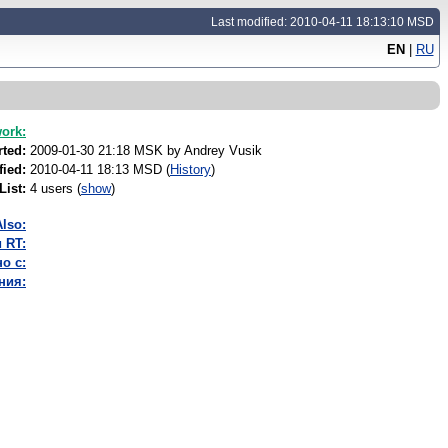
Last modified: 2010-04-11 18:13:10 MSD
EN
|
RU
work:
ted:
2009-01-30 21:18 MSK by
Andrey Vusik
fied:
2010-04-11 18:13 MSD (
History
)
List:
4 users
(
show
)
lso:
 RT:
о с:
ния: