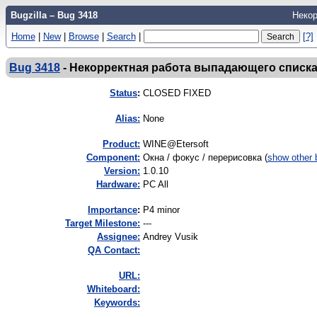
Bugzilla – Bug 3418
Некор
Home
|
New
|
Browse
|
Search
|
[?]
Bug 3418
-
Некорректная работа выпадающего списка
Status
:
CLOSED FIXED
Alias:
None
Product:
WINE@Etersoft
Component:
Окна / фокус / перерисовка (
show other 
Version:
1.0.10
Hardware:
PC All
I
mportance
:
P4 minor
Target Milestone:
---
Assignee:
Andrey Vusik
QA Contact:
URL:
Whiteboard:
Keywords: