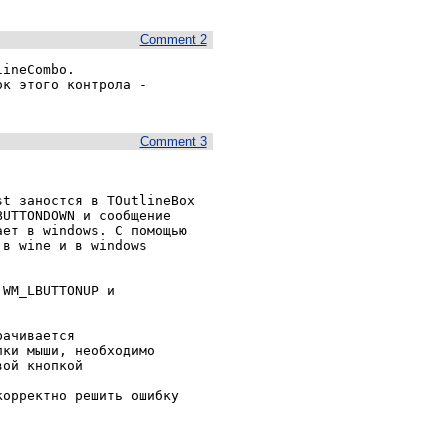
Comment 2
ineCombo.

к этого контрола - 
Comment 3
t заностся в TOutlineBox 
UTTONDOWN и сообщение 
ет в windows. С помощью 
в wine и в windows 
WM_LBUTTONUP и 
ачивается

ки мыши, необходимо 
ой кнопкой

орректно решить ошибку 