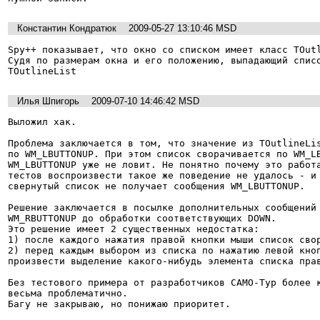
Константин Кондратюк
2009-05-27 13:10:46 MSD
Spy++ показывает, что окно со списком имеет класс TOutl
Судя по размерам окна и его положению, выпадающий списо
TOutlineList
Илья Шпигорь
2009-07-10 14:46:42 MSD
Выложил хак.

Проблема заключается в том, что значение из TOutlineLis
по WM_LBUTTONUP. При этом список сворачивается по WM_LB
WM_LBUTTONUP уже не ловит. Не понятно почему это работа
тестов воспроизвести такое же поведение не удалось - и 
свернутый список не получает сообщения WM_LBUTTONUP.

Решение заключается в посылке дополнительных сообщений 
WM_RBUTTONUP до обработки соответствующих DOWN.

Это решение имеет 2 существенных недостатка:

1) после каждого нажатия правой кнопки мыши список свор
2) перед каждым выбором из списка по нажатию левой кноп
произвести выделение какого-нибудь элемента списка прав
Без тестового примера от разработчиков САМО-Тур более к
весьма проблематично.

Багу не закрываю, но понижаю приоритет.