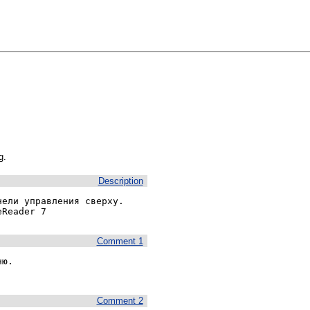
g.
Description
ели управления сверху.

eReader 7
Comment 1
ю. 

Comment 2