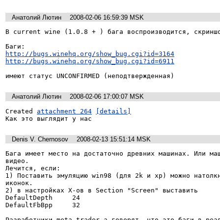
Анатолий Лютин
2008-02-06 16:59:39 MSK
В current wine (1.0.8 + ) бага воспроизводится, скриншо
http://bugs.winehq.org/show_bug.cgi?id=3164
http://bugs.winehq.org/show_bug.cgi?id=6911
Анатолий Лютин
2008-02-06 17:00:07 MSK
Created 
attachment 264
[details]
Как это выглядит у нас
Denis V. Chernosov
2008-02-13 15:51:14 MSK
Бага имеет место на достаточно древних машинах. Или маш
видео.

Лечится, если:

1) Поставить эмуляцию win98 (для 2k и xp) можно натолкн
иконок.

2) в настройках X-ов в Section "Screen" выставить 

DefaultDepth     24

DefaultFbBpp     32

Разработчики meta trader-а говорят, что это баги в реал