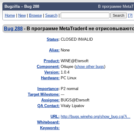
Bugzilla – Bug 288
В программе MetaTr
Home
|
New
|
Browse
|
Search
|
[?]
Bug 288
-
В программе MetaTrader4 не отрисовываютс
Status
:
CLOSED INVALID
Alias:
None
Product:
WINE@Etersoft
Component:
Общее (
show other bugs
)
Version:
1.0.4
Hardware:
PC Linux
I
mportance
:
P2 normal
Target Milestone:
---
Assignee:
BUGS@Etersoft
QA Contact:
Vitaly Lipatov
URL:
http://bugs.winehq.org/show_bug.cgi?i...
Whiteboard:
Keywords: