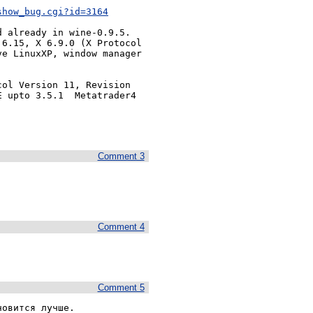
show_bug.cgi?id=3164
 already in wine-0.9.5.

6.15, X 6.9.0 (X Protocol

e LinuxXP, window manager

ol Version 11, Revision

 upto 3.5.1  Metatrader4

Comment 3
Comment 4
Comment 5
новится лучше.