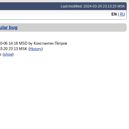
Last modified: 2024-03-20 23:13:25 MSK
EN
|
RU
ular bug
10-06 14:18 MSD by
Константин Петров
03-20 23:13 MSK (
History
)
rs
(
show
)