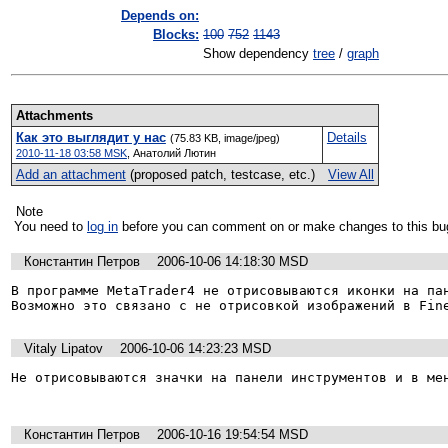
Depends on:
Blocks:
100
752
1143
Show dependency
tree
/
graph
Attachments
Как это выглядит у нас
Details
(75.83 KB, image/jpeg)
2010-11-18 03:58 MSK
,
Анатолий Лютин
Add an attachment
(proposed patch, testcase, etc.)
View All
Note
You need to
log in
before you can comment on or make changes to this bu
Константин Петров
2006-10-06 14:18:30 MSD
В программе MetaTrader4 не отрисовываются иконки на пан
Возможно это связано с не отрисовкой изображений в Fin
Vitaly Lipatov
2006-10-06 14:23:23 MSD
Не отрисовываются значки на панели инструментов и в мен
Константин Петров
2006-10-16 19:54:54 MSD