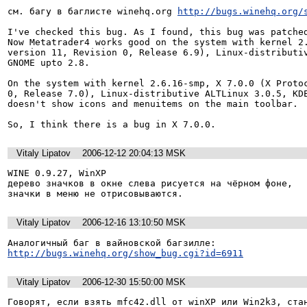
см. багу в баглисте winehq.org 
http://bugs.winehq.org/
I've checked this bug. As I found, this bug was patched
Now Metatrader4 works good on the system with kernel 2.
version 11, Revision 0, Release 6.9), Linux-distributiv
GNOME upto 2.8.

On the system with kernel 2.6.16-smp, X 7.0.0 (X Protoc
0, Release 7.0), Linux-distributive ALTLinux 3.0.5, KDE
doesn't show icons and menuitems on the main toolbar.

So, I think there is a bug in X 7.0.0.
Vitaly Lipatov
2006-12-12 20:04:13 MSK
WINE 0.9.27, WinXP

дерево значков в окне слева рисуется на чёрном фоне,

значки в меню не отрисовываются.
Vitaly Lipatov
2006-12-16 13:10:50 MSK
http://bugs.winehq.org/show_bug.cgi?id=6911
Vitaly Lipatov
2006-12-30 15:50:00 MSK
Говорят, если взять mfc42.dll от winXP или Win2k3, ста