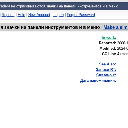
ader4 не отрисовываются значки на панели инструментов и в меню
|
Reports
|
Help
|
New Account
|
Log In
|
Forgot Password
я значки на панели инструментов и в меню
Make a sim
In work:
Reported:
2006-
Modified:
2024-
CC List:
4 use
See Also:
Заявки RT:
Связано с:
Дата напоминания: