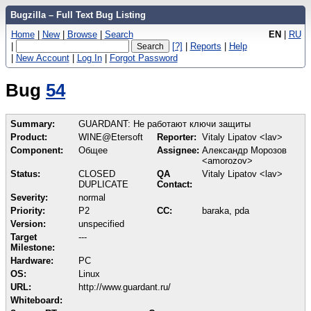
Bugzilla – Full Text Bug Listing
Home
|
New
|
Browse
|
Search
EN
|
RU
|
[?]
|
Reports
|
Help
|
New Account
|
Log In
|
Forgot Password
Bug
54
Summary:
GUARDANT: Не работают ключи защиты
Product:
WINE@Etersoft
Reporter:
Vitaly Lipatov <lav>
Component:
Общее
Assignee:
Александр Морозов
<amorozov>
Status:
CLOSED
QA
Vitaly Lipatov <lav>
DUPLICATE
Contact:
Severity:
normal
Priority:
P2
CC:
baraka, pda
Version:
unspecified
Target
---
Milestone:
Hardware:
PC
OS:
Linux
URL:
http://www.guardant.ru/
Whiteboard: