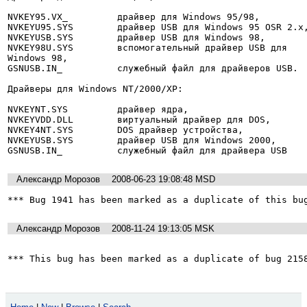
NVKEY95.VX_         драйвер для Windows 95/98,

NVKEYU95.SYS        драйвер USB для Windows 95 OSR 2.x,
NVKEYUSB.SYS        драйвер USB для Windows 98,

NVKEY98U.SYS        вспомогательный драйвер USB для

Windows 98,

GSNUSB.IN_          служебный файл для драйверов USB.

Драйверы для Windows NT/2000/XP:

NVKEYNT.SYS         драйвер ядра,

NVKEYVDD.DLL        виртуальный драйвер для DOS,

NVKEY4NT.SYS        DOS драйвер устройства,

NVKEYUSB.SYS        драйвер USB для Windows 2000,

GSNUSB.IN_          служебный файл для драйвера USB
Александр Морозов
2008-06-23 19:08:48 MSD
*** Bug 1941 has been marked as a duplicate of this bu
Александр Морозов
2008-11-24 19:13:05 MSK
*** This bug has been marked as a duplicate of bug 215