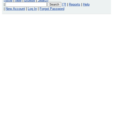
Home
|
New
|
Browse
|
Search
|
[?]
|
Reports
|
Help
|
New Account
|
Log In
|
Forgot Password