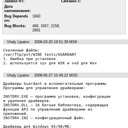
Заявки RT:
Связано с:
Дата
напоминания:
Bug Depends
1660
on:
Bug Blocks:
468
,
1657
,
2158
,
2891
Vitaly Lipatov
2006-03-20 19:51:39 MSK
Скаченные файлы: 

/var/ftp/pvt/WINE tests/GUARDANT 

1. Ошибка при установке 

2. шспользуется sys для W2K и vxd для Wxx
Vitaly Lipatov
2008-05-27 15:49:22 MSD
Драйверы Guardant и вспомогательные программы

Программы для управления драйверами:

INSTDRV.EXE – программа установки, конфигурации

и удаления драйверов.

INSTDRV.DLL – 16 битная библиотека, содержащая

функции API по управлению драйверами из

приложений.

INSTDRV.INI – конфигурационный файл.

Драйверы для Windows 95/98/ME:
