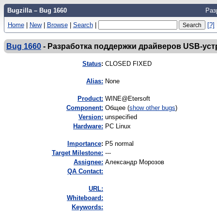
Bugzilla – Bug 1660
Раз
Home
|
New
|
Browse
|
Search
|
[?]
Bug 1660
-
Разработка поддержки драйверов USB-уст
Status
:
CLOSED FIXED
Alias:
None
Product:
WINE@Etersoft
Component:
Общее (
show other bugs
)
Version:
unspecified
Hardware:
PC Linux
I
mportance
:
P5 normal
Target Milestone:
---
Assignee:
Александр Морозов
QA Contact:
URL:
Whiteboard:
Keywords: