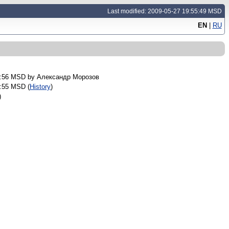
Last modified: 2009-05-27 19:55:49 MSD
EN
|
RU
9:56 MSD by
Александр Морозов
9:55 MSD (
History
)
)