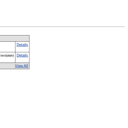
Details
Details
text/plain)
View All