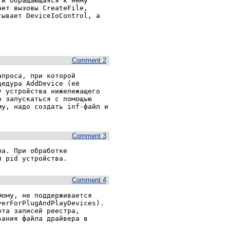
и обращающаяся к нему 
ет вызовы CreateFile, 
ывает DeviceIoControl, а 


Comment 2
проса, при которой 
едура AddDevice (её 
 устройства нижележащего 
 запускаться с помощью 
у, надо создать inf-файл и 
Comment 3
а. При обработке 
Comment 4
ому, не поддерживается 
erForPlugAndPlayDevices). 
та записей реестра, 
ания файла драйвера в 