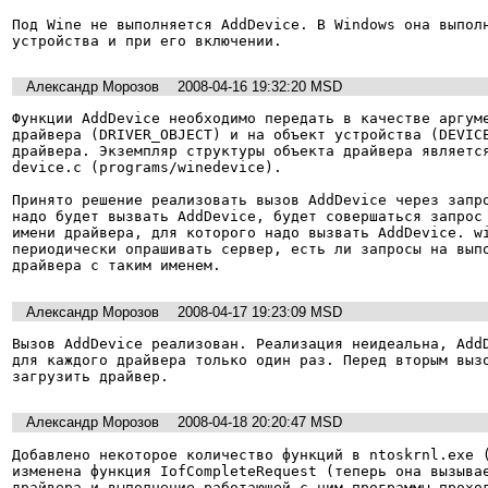
Под Wine не выполняется AddDevice. В Windows она выполн
устройства и при его включении.
Александр Морозов
2008-04-16 19:32:20 MSD
Функции AddDevice необходимо передать в качестве аргуме
драйвера (DRIVER_OBJECT) и на объект устройства (DEVICE
драйвера. Экземпляр структуры объекта драйвера является
device.c (programs/winedevice).

Принято решение реализовать вызов AddDevice через запро
надо будет вызвать AddDevice, будет совершаться запрос 
имени драйвера, для которого надо вызвать AddDevice. wi
периодически опрашивать сервер, есть ли запросы на выпо
драйвера с таким именем.
Александр Морозов
2008-04-17 19:23:09 MSD
Вызов AddDevice реализован. Реализация неидеальна, AddD
для каждого драйвера только один раз. Перед вторым вызо
загрузить драйвер.
Александр Морозов
2008-04-18 20:20:47 MSD
Добавлено некоторое количество функций в ntoskrnl.exe (
изменена функция IofCompleteRequest (теперь она вызывае
драйвера и выполнение работающей с ним программы проход