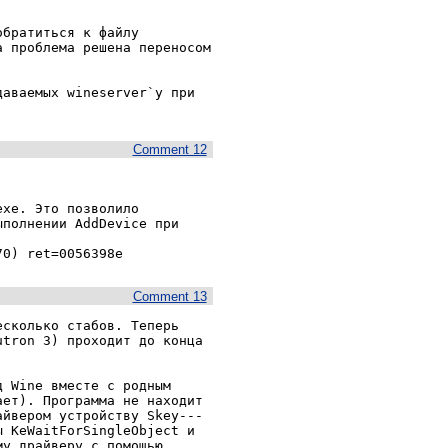
братиться к файлу 
 проблема решена переносом 
аваемых wineserver`у при 
Comment 12
xe. Это позволило 
полнении AddDevice при 
Comment 13
сколько стабов. Теперь 
tron 3) проходит до конца 
 Wine вместе с родным 
ет). Программа не находит 
айвером устройству Skey---
 KeWaitForSingleObject и 
у драйверу с помощью 