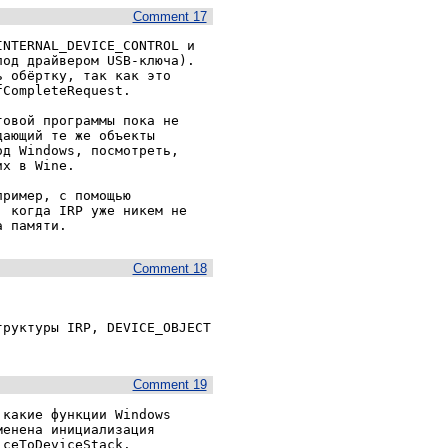
Comment 17
NTERNAL_DEVICE_CONTROL и 
од драйвером USB-ключа). 
 обёртку, так как это 
CompleteRequest.

овой программы пока не 
ающий те же объекты 
д Windows, посмотреть, 
х в Wine.

ример, с помощью 
 когда IRP уже никем не 
Comment 18
руктуры IRP, DEVICE_OBJECT 
Comment 19
какие функции Windows 
енена инициализация 
ceToDeviceStack.
