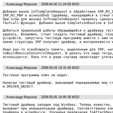
Александр Морозов
2008-04-30 21:24:08 MSD
Добавил вызов IofCompleteRequest в обработчики IRP_MJ_I
IRP_MJ_PNP в wineusbhub (драйвер, находящийся в стеке п
При этом для вызова IofCompleteRequest пришлось сделать
fastcall-функция. Добавил вызов CompletionRoutine в Iof
Добиться правильной работы обращающейся к драйверу тест
удалось. Возможно, стоит создать тестовый драйвер, созд
устройств, запустить тестовую программу вместе с ним по
какие структуры IRP получает драйвер, и воспроизвести и
Надо как-то освобождать память, выделенную для IRP, нап
IoBuildDeviceIoControlRequest. И делать это надо тогда,
Александр Морозов
2008-05-04 19:32:49 MSD
Тестовая программа ключ не видит.

Написан тестовый драйвер, выводящий передаваемые ему ст
и DRIVER_OBJECT.
Александр Морозов
2008-05-05 19:48:38 MSD
Тестовый драйвер запущен под Windows. Теперь известно, 
вызывает при инициализации драйвера. Соответственно изм
драйвера в winedevice. Улучшена реализация IoAttachDevi