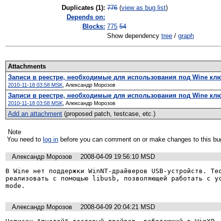
Duplicates (1)
:
776
(
view as bug list
)
Depends on:
Blocks:
775
54
Show dependency
tree
/
graph
Attachments
Записи в реестре, необходимые для использования под Wine клю
2010-11-18 03:58 MSK
,
Александр Морозов
Записи в реестре, необходимые для использования под Wine ключ
2010-11-18 03:58 MSK
,
Александр Морозов
Add an attachment
(proposed patch, testcase, etc.)
Note
You need to
log in
before you can comment on or make changes to this bu
Александр Морозов
2008-04-09 19:56:10 MSD
В Wine нет поддержки WinNT-драйверов USB-устройств. Тео
реализовать с помощью libusb, позволяющей работать с у
mode.
Александр Морозов
2008-04-09 20:04:21 MSD