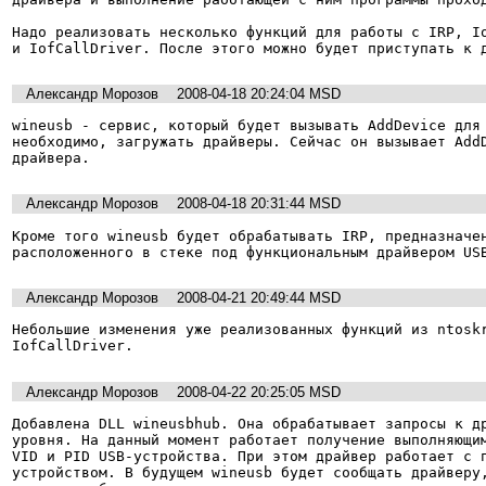
Надо реализовать несколько функций для работы с IRP, Io
Александр Морозов
2008-04-18 20:24:04 MSD
wineusb - сервис, который будет вызывать AddDevice для 
необходимо, загружать драйверы. Сейчас он вызывает AddD
драйвера.
Александр Морозов
2008-04-18 20:31:44 MSD
Кроме того wineusb будет обрабатывать IRP, предназначен
расположенного в стеке под функциональным драйвером US
Александр Морозов
2008-04-21 20:49:44 MSD
Небольшие изменения уже реализованных функций из ntoskr
IofCallDriver.
Александр Морозов
2008-04-22 20:25:05 MSD
Добавлена DLL wineusbhub. Она обрабатывает запросы к др
уровня. На данный момент работает получение выполняющим
VID и PID USB-устройства. При этом драйвер работает с 
устройством. В будущем wineusb будет сообщать драйверу,