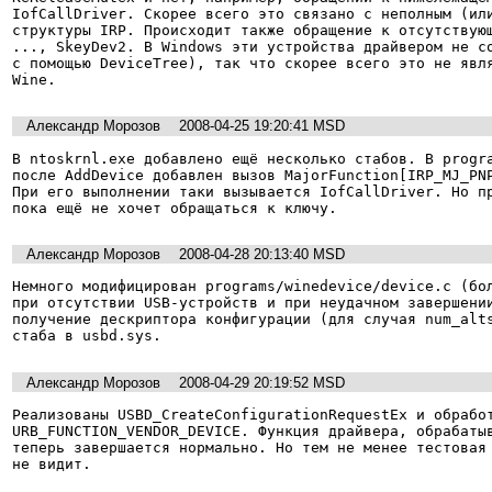
IofCallDriver. Скорее всего это связано с неполным (или
структуры IRP. Происходит также обращение к отсутствующ
..., SkeyDev2. В Windows эти устройства драйвером не со
с помощью DeviceTree), так что скорее всего это не явля
Александр Морозов
2008-04-25 19:20:41 MSD
В ntoskrnl.exe добавлено ещё несколько стабов. В progra
после AddDevice добавлен вызов MajorFunction[IRP_MJ_PNP
При его выполнении таки вызывается IofCallDriver. Но пр
Александр Морозов
2008-04-28 20:13:40 MSD
Немного модифицирован programs/winedevice/device.c (бол
при отсутствии USB-устройств и при неудачном завершении
получение дескриптора конфигурации (для случая num_alts
Александр Морозов
2008-04-29 20:19:52 MSD
Реализованы USBD_CreateConfigurationRequestEx и обработ
URB_FUNCTION_VENDOR_DEVICE. Функция драйвера, обрабатыв
теперь завершается нормально. Но тем не менее тестовая 