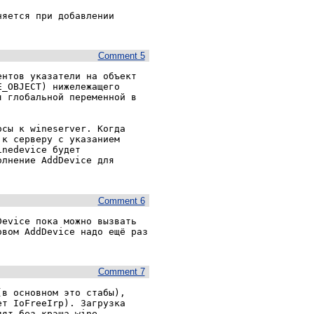
яется при добавлении 
Comment 5
нтов указатели на объект 
_OBJECT) нижележащего 
 глобальной переменной в 
сы к wineserver. Когда 
к серверу с указанием 
nedevice будет 
лнение AddDevice для 
Comment 6
evice пока можно вызвать 
вом AddDevice надо ещё раз 
Comment 7
в основном это стабы), 
т IoFreeIrp). Загрузка 
ят без крэша wine.
