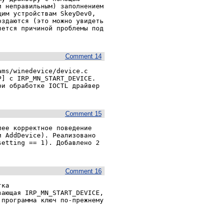
 неправильным) заполнением 
им устройствам SkeyDev0, 
здаются (это можно увидеть 
ется причиной проблемы под 
Comment 14
ms/winedevice/device.c 
] с IRP_MN_START_DEVICE. 
и обработке IOCTL драйвер 
Comment 15
ее корректное поведение 
 AddDevice). Реализовано 
etting == 1). Добавлено 2 
Comment 16
ка 
ающая IRP_MN_START_DEVICE, 
программа ключ по-прежнему 