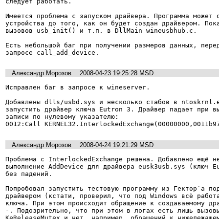
следует работать.

Имеется проблема с запуском драйвера. Программа может о
устройства до того, как он будет создан драйвером. Пока
вызовов usb_init() и т.п. в DllMain wineusbhub.c.

Есть небольшой баг при получении размеров данных, перед
Александр Морозов
2008-04-23 19:25:28 MSD
Исправлен баг в запросе к wineserver.

Добавлены dlls/usbd.sys и несколько стабов в ntoskrnl.e
запустить драйвер ключа Eutron 3. Драйвер падает при вы
записи по нулевому указателю:

Александр Морозов
2008-04-24 19:21:29 MSD
Проблема с InterlockedExchange решена. Добавлено ещё не
выполнение AddDevice для драйвера eusk3usb.sys (ключ Eu
без падений.

Попробовал запустить тестовую программу из Гектор`а под
драйвером (кстати, проверил, что под Windows всё работа
ключа. При этом происходит обращение к создаваемому др
-. Подозрительно, что при этом в логах есть лишь вызовы
KeReleaseMutex и нет, например, обращений к нижележащем