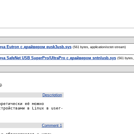
ча Eutron с драйвером eusk3usb.sys
(561 bytes, application/octet-stream)
а SafeNet USB SuperPro/UltraPro с драйвером sntnlusb.sys
(561 bytes, 
g.
Description
ретически её можно 
стройствами в Linux в user-
Comment 1