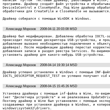
Написан "пустой" тестовый драйвер, работающий в WinXP, 
программа. Драйвер создаёт файл устройства и обрабатыва
DeviceIoControl и CloseHandle. Под Wine драйвер обрабат
обработчики для CreateFile и CloseHandle не вызываются.
Александр Морозов
2008-04-11 20:03:08 MSD
Драйвер был модифицирован. Добавлены обработка IOCTL-за
происходит получение дескриптора USB-устройства, и проц
добавление вызвано необходимостью подключения к объекту
драйвера). После модификации драйвер перестал корректно
добавления записи в раздел реестра Services. По-видимом
установить драйвер для какого-нибудь USB-устройства.
Александр Морозов
2008-04-14 19:30:14 MSD
Драйвер успешно установлен в Windows с помощью INF-файл
Александр Морозов
2008-04-15 15:45:26 MSD
Установка драйвера с помощью inf-файла в Wine, по-видим
(нет "Диспетчера устройств" и не реализована UpdateDriv
Поэтому драйвер в Wine был уставновлен с помощью экспор
создаваемых при установке драйвера в Windows, и копиров
windows\system32\drivers.
