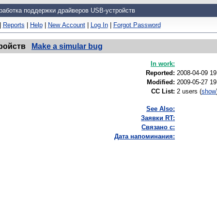
работка поддержки драйверов USB-устройств
|
Reports
|
Help
|
New Account
|
Log In
|
Forgot Password
ройств
Make a simular bug
In work:
Reported:
2008-04-09 1
Modified:
2009-05-27 1
CC List:
2 users
(
show
See Also:
Заявки RT:
Связано с:
Дата напоминания: