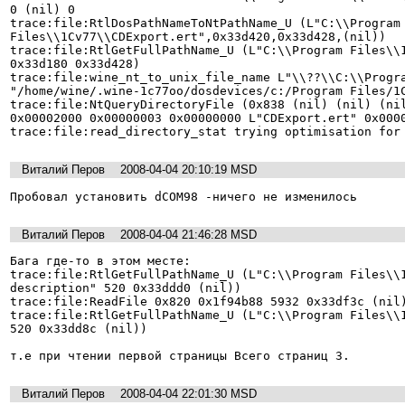
0 (nil) 0

trace:file:RtlDosPathNameToNtPathName_U (L"C:\\Program 
Files\\1Cv77\\CDExport.ert",0x33d420,0x33d428,(nil))

trace:file:RtlGetFullPathName_U (L"C:\\Program Files\\1
0x33d180 0x33d428)

trace:file:wine_nt_to_unix_file_name L"\\??\\C:\\Progra
"/home/wine/.wine-1c77oo/dosdevices/c:/Program Files/1C
trace:file:NtQueryDirectoryFile (0x838 (nil) (nil) (nil
0x00002000 0x00000003 0x00000000 L"CDExport.ert" 0x0000
trace:file:read_directory_stat trying optimisation for
Виталий Перов
2008-04-04 20:10:19 MSD
Пробовал установить dCOM98 -ничего не изменилось
Виталий Перов
2008-04-04 21:46:28 MSD
Бага где-то в этом месте:

trace:file:RtlGetFullPathName_U (L"C:\\Program Files\\1
description" 520 0x33ddd0 (nil))

trace:file:ReadFile 0x820 0x1f94b88 5932 0x33df3c (nil)
trace:file:RtlGetFullPathName_U (L"C:\\Program Files\\1
520 0x33dd8c (nil))

т.е при чтении первой страницы Всего страниц 3.
Виталий Перов
2008-04-04 22:01:30 MSD