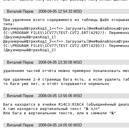
Виталий Перов
2008-04-05 12:54:33 MSD
При удалении всего содержимого из таблицы файл открывае
типа:

ДвухмерныйШтрихКод1_1<<?>>.Загрузить(ИмяФайлаБлокаШтрих
{C:\PROGRAM FILES\1CV77\TEST-CUT2.ERT(4292)}: Переменна
(ДвухмерныйШтрихКод1_1)

ДвухмерныйШтрихКод1_2<<?>>.Загрузить(ИмяФайлаБлокаШтрих
{C:\PROGRAM FILES\1CV77\TEST-CUT2.ERT(4295)}: Переменна
(ДвухмерныйШтрихКод1_2)
Виталий Перов
2008-04-05 13:30:08 MSD
удалением частей отчёта можно примерно локализовать мес
при удалении 2-й страницы бага есть. а если удалить таб
то баги уже нет, и отчёт открывается нормально
Виталий Перов
2008-04-05 13:56:06 MSD
Бага находится в ячейке R14C3:R16C4 (объединённый диапа
А там находится вертикальный текст "№ п/п"

Или бага в вертикальном тексте, или в символе "№"
Виталий Перов
2008-04-05 14:05:00 MSD