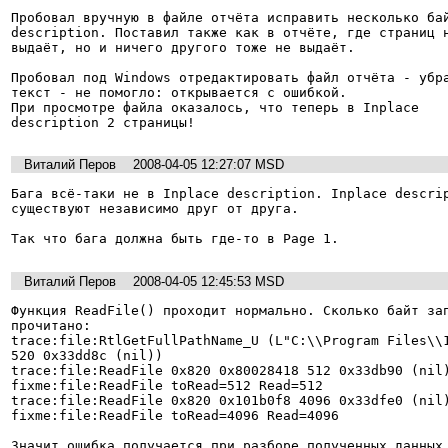
Пробовал вручную в файле отчёта исправить несколько бай
description. Поставил также как в отчёте, где страниц н
выдаёт, но и ничего другого тоже не выдаёт.

Пробовал под Windows отредактировать файл отчёта - убра
текст - не помогло: открывается с ошибкой.

При просмотре файла оказалось, что теперь в Inplace

description 2 страницы!
Виталий Перов
2008-04-05 12:27:07 MSD
Бага всё-таки не в Inplace description. Inplace descrip
существуют независимо друг от друга.

Так что бага должна быть где-то в Page 1.
Виталий Перов
2008-04-05 12:45:53 MSD
Функция ReadFile() проходит нормально. Сколько байт зап
прочитано:

trace:file:RtlGetFullPathName_U (L"C:\\Program Files\\1
520 0x33dd8c (nil))

trace:file:ReadFile 0x820 0x80028418 512 0x33db90 (nil)
fixme:file:ReadFile toRead=512 Read=512

trace:file:ReadFile 0x820 0x101b0f8 4096 0x33dfe0 (nil)
fixme:file:ReadFile toRead=4096 Read=4096

Значит ошибка получается при разборе полученных данных