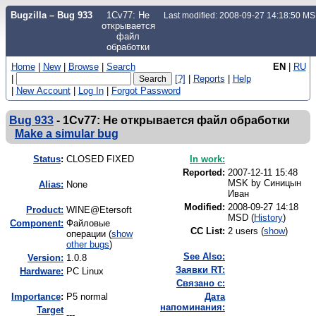
Bugzilla – Bug 933
1Cv77: Не
Last modified: 2008-09-27 14:18:50 M
открывается
файл
обработки
Home
|
New
|
Browse
|
Search
EN
|
RU
|
[?]
|
Reports
|
Help
|
New Account
|
Log In
|
Forgot Password
Bug 933
-
1Cv77: Не открывается файл обработки
Make a simular bug
Status
:
CLOSED FIXED
In work:
Reported:
2007-12-11 15:48
MSK by
Синицын
Alias:
None
Иван
Modified:
2008-09-27 14:18
Product:
WINE@Etersoft
MSD (
History
)
Component:
Файловые
CC List:
2 users
(
show
)
операции (
show
other bugs
)
See Also:
Version:
1.0.8
Заявки RT:
Hardware:
PC Linux
Связано с:
I
mportance
:
P5 normal
Дата
напоминания:
Target
---