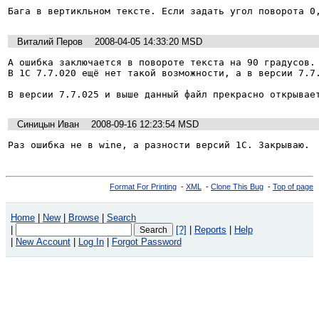
Бага в вертикльном тексте. Если задать угол поворота 0
Виталий Перов
2008-04-05 14:33:20 MSD
А ошибка заключается в повороте текста на 90 градусов.

В 1C 7.7.020 ещё нет такой возможности, а в версии 7.7.
В версии 7.7.025 и выше данный файл прекрасно открывае
Синицын Иван
2008-09-16 12:23:54 MSD
Раз ошибка не в wine, а разности версий 1С. Закрываю.
Format For Printing
-
XML
-
Clone This Bug
-
Top of page
Home
|
New
|
Browse
|
Search
|
[?]
|
Reports
|
Help
|
New Account
|
Log In
|
Forgot Password