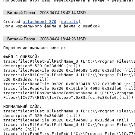
Попробовал этот файл пересохранить в винде - результат
Виталий Перов
2008-04-04 18:42:14 MSD
Created 
attachment 370
[details]
Логи нормального файла и файла с ошибкой
Виталий Перов
2008-04-04 18:44:28 MSD
Подознение вызывает место:

ФАЙЛ С ОШИБКОЙ:

trace:file:RtlGetFullPathName_U (L"C:\\Program Files\\1
description" 520 0x33ddd0 (nil))

trace:file:ReadFile 0x820 0x1f94b88 5932 0x33df3c (nil)
trace:file:RtlGetFullPathName_U (L"C:\\Program Files\\1
520 0x33dd8c (nil))

trace:file:ReadFile 0x820 0x80028418 512 0x33db90 (nil)
trace:file:ReadFile 0x820 0x101b0f8 4096 0x33dfe0 (nil)
trace:file:RtlDosPathNameToNtPathName_U (L"C:\\Program 
Files\\1Cv77\\BIN\\1cv7s.exe",0x33cfcc,0x33cfe0,(nil))

НОРМАЛЬНЫЙ ФАЙЛ:

trace:file:RtlGetFullPathName_U (L"C:\\Program Files\\1
description" 520 0x33ddd0 (nil))

trace:file:ReadFile 0x820 0x1f94b88 2 0x33dd54 (nil)

trace:file:RtlGetFullPathName_U (L"C:\\Program Files\\1
0x33defc (nil))

trace:file:FindFirstFileExW L"C:\\Program Files\\1Cv77\