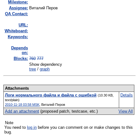
Milestone:
Assignee:
Виталий Перов
QA Contact:
URL:
Whiteboard:
Keywords:
Depends
on:
Blocks:
760
777
Show dependency
tree
/
graph
Attachments
Логи нормального файла и файла с ошибкой
Details
(10.30 KB,
text/plain)
2010-11-18 03:58 MSK
,
Виталий Перов
Add an attachment
(proposed patch, testcase, etc.)
View All
Note
You need to
log in
before you can comment on or make changes to this
bug.