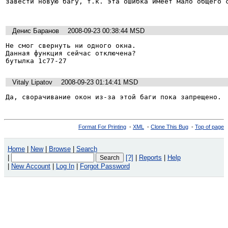
завести новую багу, т.к. эта ошибка имеет мало общего с
Денис Баранов
2008-09-23 00:38:44 MSD
Не смог свернуть ни одного окна.

Данная функция сейчас отключена?

бутылка 1c77-27
Vitaly Lipatov
2008-09-23 01:14:41 MSD
Да, сворачивание окон из-за этой баги пока запрещено.
Format For Printing
-
XML
-
Clone This Bug
-
Top of page
Home
|
New
|
Browse
|
Search
|
[?]
|
Reports
|
Help
|
New Account
|
Log In
|
Forgot Password