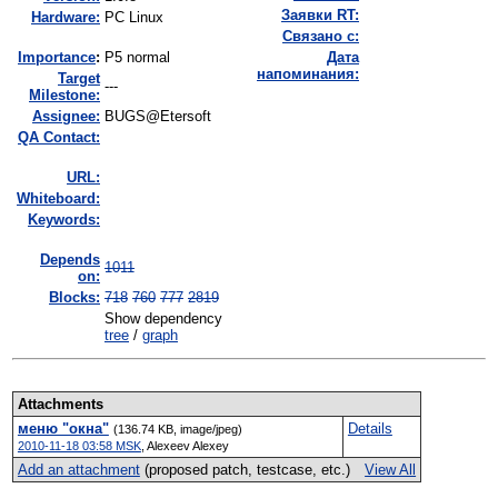
Заявки RT:
Hardware:
PC Linux
Связано с:
I
mportance
:
P5 normal
Дата
напоминания:
Target
---
Milestone:
Assignee:
BUGS@Etersoft
QA Contact:
URL:
Whiteboard:
Keywords:
Depends
1011
on:
Blocks:
718
760
777
2819
Show dependency
tree
/
graph
Attachments
меню "окна"
Details
(136.74 KB, image/jpeg)
2010-11-18 03:58 MSK
,
Alexeev Alexey
Add an attachment
(proposed patch, testcase, etc.)
View All