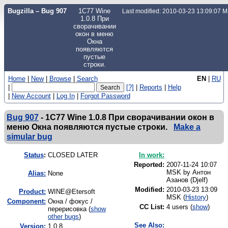
Bugzilla – Bug 907
1С77 Wine
Last modified: 2010-03-23 13:09:07 
1.0.8 При
сворачивании
окон в меню
Окна
появляются
пустые
строки.
Home
|
New
|
Browse
|
Search
EN
|
RU
|
[?]
|
Reports
|
Help
|
New Account
|
Log In
|
Forgot Password
Bug 907
-
1С77 Wine 1.0.8 При сворачивании окон в
меню Окна появляются пустые строки.
Make a
simular bug
Status
:
CLOSED LATER
In work:
Reported:
2007-11-24 10:07
MSK by
Антон
Alias:
None
Азанов (Djelf)
Modified:
2010-03-23 13:09
Product:
WINE@Etersoft
MSK (
History
)
Component:
Окна / фокус /
CC List:
4 users
(
show
)
перерисовка (
show
other bugs
)
See Also:
Version:
1.0.8