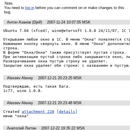
Note
You need to
log in
before you can comment on or make changes to this
bug.
Антон Азанов (Djelf)
2007-11-24 10:07:05 MSK
Ubuntu 7.04 (xfce4), wine@etersoft 1.0.8 24/11/07, 1С 7
Открываем любое окно в 1С. В меню "Окна" появляется стр
Нажимаем кнопку свернуть окно. В меню "Окна" дополнител
строка. 

В форме "Окна/Окна" также присутствует пустая строка.

При активизации пустой строки либо закрывается окно, ли
Разворачивание окна пустую строку не удаляет.

Закрытие окна удаляет обе строки: с названием и пустую
Alexeev Alexey
2007-12-21 20:23:25 MSK
Подтверждаю, есть такая бага.

1с77, wine 1.0.8.
Alexeev Alexey
2007-12-21 20:23:48 MSK
Created 
attachment 228
[details]
меню "окна"
Анатолий Лютин
2007-12-22 19:35:22 MSK