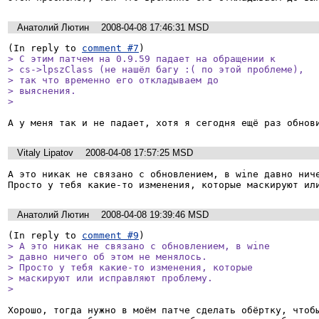
Анатолий Лютин
2008-04-08 17:46:31 MSD
(In reply to 
comment #7
> С этим патчем на 0.9.59 падает на обращении к

> cs->lpszClass (не нашёл багу :( по этой проблеме),

> так что временно его откладываем до

> выяснения.

> 
Vitaly Lipatov
2008-04-08 17:57:25 MSD
А это никак не связано с обновлением, в wine давно ниче
Просто у тебя какие-то изменения, которые маскируют ил
Анатолий Лютин
2008-04-08 19:39:46 MSD
(In reply to 
comment #9
> А это никак не связано с обновлением, в wine

> давно ничего об этом не менялось.

> Просто у тебя какие-то изменения, которые

> маскируют или исправляют проблему.

> 
Хорошо, тогда нужно в моём патче сделать обёртку, чтобы