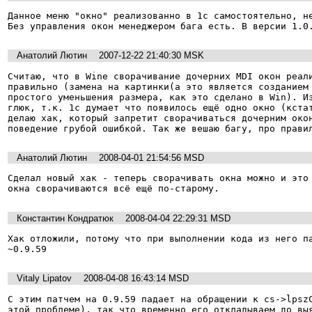
Данное меню "окно" реализованно в 1с самостоятельно, не
Без управления окон менеджером бага есть. В версии 1.0
Анатолий Лютин
2007-12-22 21:40:30 MSK
Считаю, что в Wine сворачивание дочерних MDI окон реали
правильно (замена на картинки(а это является созданием 
простого уменьшения размера, как это сделано в Win). Из
глюк, т.к. 1с думает что появилось ещё одно окно (кстат
делаю хак, который запретит сворачиваться дочерним окон
поведение грубой ошибкой. Так же вешаю багу, про прави
Анатолий Лютин
2008-04-01 21:54:56 MSD
Сделал новый хак - теперь сворачивать окна можно и это 
окна сворачиваются всё ещё по-старому.
Константин Кондратюк
2008-04-04 22:29:31 MSD
Хак отложили, потому что при выполнении кода из него па
~0.9.59
Vitaly Lipatov
2008-04-08 16:43:14 MSD
С этим патчем на 0.9.59 падает на обращении к cs->lpszC
этой проблеме), так что временно его откладываем до вы