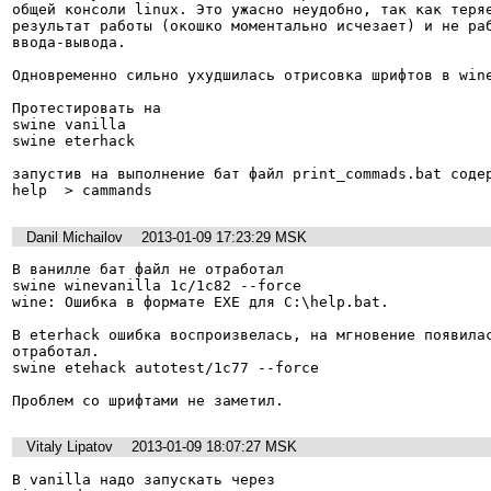
общей консоли linux. Это ужасно неудобно, так как теряе
результат работы (окошко моментально исчезает) и не раб
ввода-вывода.

Одновременно сильно ухудшилась отрисовка шрифтов в wine
Протестировать на

swine vanilla

swine eterhack

запустив на выполнение бат файл print_commads.bat содер
help  > cammands
Danil Michailov
2013-01-09 17:23:29 MSK
В ванилле бат файл не отработал

swine winevanilla 1c/1c82 --force

wine: Ошибка в формате EXE для C:\help.bat.

В eterhack ошибка воспроизвелась, на мгновение появилась
отработал.

swine etehack autotest/1c77 --force

Проблем со шрифтами не заметил.
Vitaly Lipatov
2013-01-09 18:07:27 MSK
В vanilla надо запускать через 
