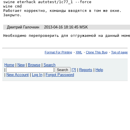
swine eterhack autotest/1c77_1 --force

wine cmd

Работает корректно, команды вводятся в том же окне.

Закрыто.
Дмитрий Галочкин
2013-04-16 18:16:45 MSK
Необходимо перепроверить для отгружаемой на данный мом
Format For Printing
-
XML
-
Clone This Bug
-
Top of page
Home
|
New
|
Browse
|
Search
|
[?]
|
Reports
|
Help
|
New Account
|
Log In
|
Forgot Password