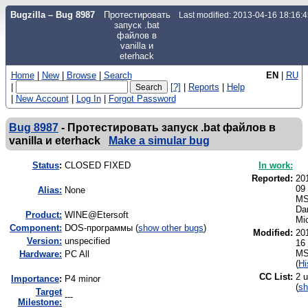
Bugzilla – Bug 8987
Протестировать
Last modified: 2013-04-16 18:16:
запуск .bat
файлов в
vanilla и
eterhack
Home
|
New
|
Browse
|
Search
EN
|
RU
|
[?]
|
Reports
|
Help
|
New Account
|
Log In
|
Forgot Password
Bug 8987
-
Протестировать запуск .bat файлов в
vanilla и eterhack
Make a simular bug
Status
:
CLOSED FIXED
In work:
Reported:
20
09
Alias:
None
MS
Dan
Product:
WINE@Etersoft
Mi
Component:
DOS-программы (
show other bugs
)
Modified:
20
Version:
unspecified
16
M
Hardware:
PC All
(
Hi
CC List:
2 
I
mportance
:
P4 minor
(
s
Target
---
Milestone: