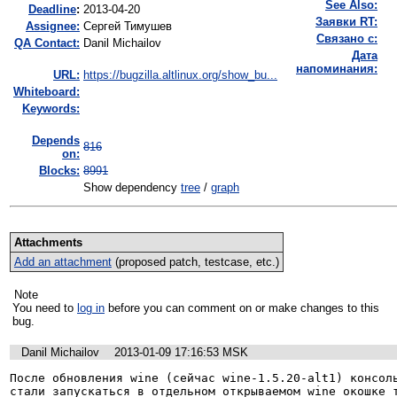
See Also:
Deadline
:
2013-04-20
Заявки RT:
Assignee:
Сергей Тимушев
Связано с:
QA Contact:
Danil Michailov
Дата
напоминания:
URL:
https://bugzilla.altlinux.org/show_bu...
Whiteboard:
Keywords:
Depends
816
on:
Blocks:
8991
Show dependency
tree
/
graph
Attachments
Add an attachment
(proposed patch, testcase, etc.)
Note
You need to
log in
before you can comment on or make changes to this
bug.
Danil Michailov
2013-01-09 17:16:53 MSK
После обновления wine (сейчас wine-1.5.20-alt1) консоль
стали запускаться в отдельном открываемом wine окошке т