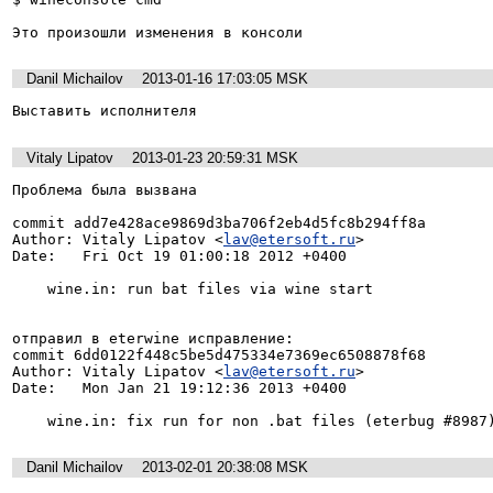
Это произошли изменения в консоли
Danil Michailov
2013-01-16 17:03:05 MSK
Выставить исполнителя
Vitaly Lipatov
2013-01-23 20:59:31 MSK
Проблема была вызвана

commit add7e428ace9869d3ba706f2eb4d5fc8b294ff8a

Author: Vitaly Lipatov <
lav@etersoft.ru
>

Date:   Fri Oct 19 01:00:18 2012 +0400

    wine.in: run bat files via wine start

отправил в eterwine исправление:

commit 6dd0122f448c5be5d475334e7369ec6508878f68

Author: Vitaly Lipatov <
lav@etersoft.ru
>

Date:   Mon Jan 21 19:12:36 2013 +0400

    wine.in: fix run for non .bat files (eterbug #8987
Danil Michailov
2013-02-01 20:38:08 MSK