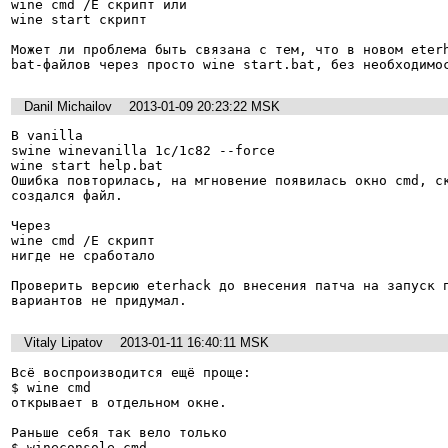
wine cmd /E скрипт или

wine start скрипт

Может ли проблема быть связана с тем, что в новом eterh
bat-файлов через просто wine start.bat, без необходимо
Danil Michailov
2013-01-09 20:23:22 MSK
В vanilla

swine winevanilla 1c/1c82 --force

wine start help.bat

Ошибка повторилась, на мгновение появилась окно cmd, ск
создался файл.

Через 

wine cmd /E скрипт

нигде не сработало

Проверить версию eterhack до внесения патча на запуск п
вариантов не придумал.
Vitaly Lipatov
2013-01-11 16:40:11 MSK
Всё воспроизводится ещё проще:

$ wine cmd

открывает в отдельном окне.

Раньше себя так вело только

$ wineconsole cmd
