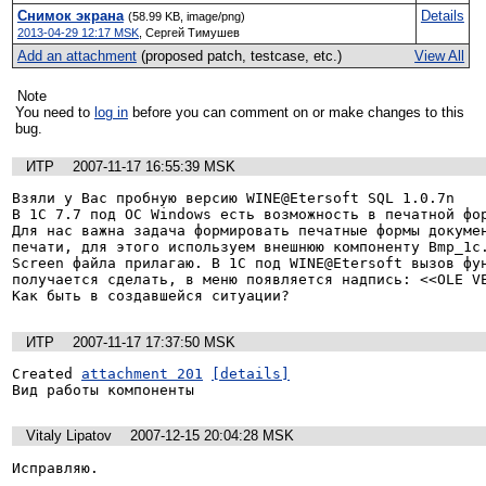
Снимок экрана
Details
(58.99 KB, image/png)
2013-04-29 12:17 MSK
,
Сергей Тимушев
Add an attachment
(proposed patch, testcase, etc.)
View All
Note
You need to
log in
before you can comment on or make changes to this
bug.
ИТР
2007-11-17 16:55:39 MSK
Взяли у Вас пробную версию WINE@Etersoft SQL 1.0.7n

В 1С 7.7 под ОС Windows есть возможность в печатной фор
Для нас важна задача формировать печатные формы докумен
печати, для этого используем внешнюю компоненту Bmp_1c.
Screen файла прилагаю. В 1С под WINE@Etersoft вызов фун
получается сделать, в меню появляется надпись: <<OLE VE
Как быть в создавшейся ситуации?
ИТР
2007-11-17 17:37:50 MSK
Created 
attachment 201
[details]
Вид работы компоненты
Vitaly Lipatov
2007-12-15 20:04:28 MSK
Исправляю.