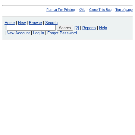
Format For Printing
-
XML
-
Clone This Bug
-
Top of page
Home
|
New
|
Browse
|
Search
|
[?]
|
Reports
|
Help
|
New Account
|
Log In
|
Forgot Password