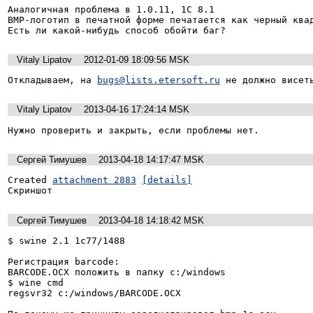
Аналогичная проблема в 1.0.11, 1C 8.1

BMP-логотип в печатной форме печатается как черный квад
Vitaly Lipatov
2012-01-09 18:09:56 MSK
Откладываем, на 
bugs@lists.etersoft.ru
 не должно висет
Vitaly Lipatov
2013-04-16 17:24:14 MSK
Нужно проверить и закрыть, если проблемы нет.
Сергей Тимушев
2013-04-18 14:17:47 MSK
Created 
attachment 2883
[details]
Скриншот
Сергей Тимушев
2013-04-18 14:18:42 MSK
$ swine 2.1 1c77/1488

Регистрация barcode:

BARCODE.OCX положить в папку c:/windows

$ wine cmd

regsvr32 c:/windows/BARCODE.OCX
