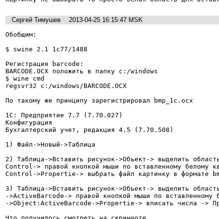
Сергей Тимушев
2013-04-25 16:15:47 MSK
Обобщим:

$ swine 2.1 1c77/1488

Регистрация barcode:

BARCODE.OCX положить в папку c:/windows

$ wine cmd

regsvr32 c:/windows/BARCODE.OCX

По такому же принципу зарегистрировал bmp_1c.ocx

1С: Предприятие 7.7 (7.70.027)

Конфигурация

Бухгалтерский учет, редакция 4.5 (7.70.508)

1) Файл->Новый->Таблица

2) Таблица->Вставить рисунок->Объект-> выделить область
Control-> правой кнопкой мыши по вставленному белому кв
Control->Propertie-> выбрать файл картинку в формате bm
3) Таблица->Вставить рисунок->Объект-> выделить область
->ActiveBarcode-> правой кнопкой мыши по вставленному б
->Object:ActiveBarcode->Propertie-> вписать числа -> Пр
Что получилось смотреть на скриншоте.
