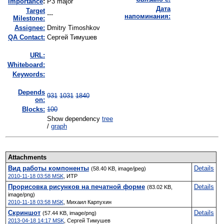
I
mportance
:
P3 major
Дата
Target
---
напоминания:
Milestone:
Assignee:
Dmitry Timoshkov
QA Contact:
Сергей Тимушев
URL:
Whiteboard:
Keywords:
Depends
931
1031
1840
on:
Blocks:
100
Show dependency
tree
/
graph
Attachments
Вид работы компоненты
Details
(58.40 KB, image/jpeg)
2010-11-18 03:58 MSK
,
ИТР
Прорисовка рисунков на печатной форме
Details
(83.02 KB,
image/png)
2010-11-18 03:58 MSK
,
Михаил Карпухин
Скриншот
Details
(57.44 KB, image/png)
2013-04-18 14:17 MSK
,
Сергей Тимушев