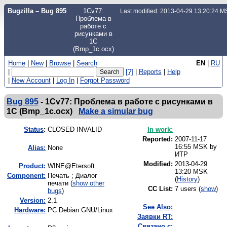
Bugzilla – Bug 895
1Cv77:
Last modified: 2013-04-29 13:20:24 
Проблема в
работе с
рисунками в
1С
(Bmp_1c.ocx)
Home
|
New
|
Browse
|
Search
EN
|
RU
|
[?]
|
Reports
|
Help
|
New Account
|
Log In
|
Forgot Password
Bug 895
-
1Cv77: Проблема в работе с рисунками в
1С (Bmp_1c.ocx)
Make a simular bug
Status
:
CLOSED INVALID
In work:
Reported:
2007-11-17
16:55 MSK by
Alias:
None
ИТР
Modified:
2013-04-29
Product:
WINE@Etersoft
13:20 MSK
Component:
Печать ; Диалог
(
History
)
печати (
show other
CC List:
7 users
(
show
)
bugs
)
Version:
2.1
See Also:
Hardware:
PC Debian GNU/Linux
Заявки RT:
Связано с: