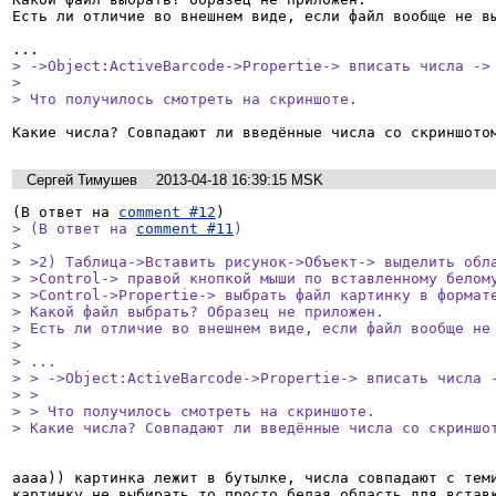
Есть ли отличие во внешнем виде, если файл вообще не вы
> ->Object:ActiveBarcode->Propertie-> вписать числа -> 
> 

> Что получилось смотреть на скриншоте.
Какие числа? Совпадают ли введённые числа со скриншото
Сергей Тимушев
2013-04-18 16:39:15 MSK
(В ответ на 
comment #12
> (В ответ на 
comment #11
)

> 

> >2) Таблица->Вставить рисунок->Объект-> выделить обла
> >Control-> правой кнопкой мыши по вставленному белому
> >Control->Propertie-> выбрать файл картинку в формате
> Какой файл выбрать? Образец не приложен.

> Есть ли отличие во внешнем виде, если файл вообще не 
> 

> ...

> > ->Object:ActiveBarcode->Propertie-> вписать числа -
> > 

> > Что получилось смотреть на скриншоте.

> Какие числа? Совпадают ли введённые числа со скриншо
аааа)) картинка лежит в бутылке, числа совпадают с теми
картинку не выбирать то просто белая область для встав