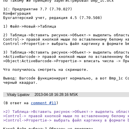
По такому же принципу зарегистрировал bmp_1c.ocx

1С: Предприятие 7.7 (7.70.027)

Конфигурация

Бухгалтерский учет, редакция 4.5 (7.70.508)

1) Файл->Новый->Таблица

2) Таблица->Вставить рисунок->Объект-> выделить область
Control-> правой кнопкой мыши по вставленному белому кв
Control->Propertie-> выбрать файл картинку в формате bm
3) Таблица->Вставить рисунок->Объект-> выделить област
>ActiveBarcode-> правой кнопкой мыши по вставленному б
>Object:ActiveBarcode->Propertie-> вписать числа -> При
Что получилось смотреть на скриншоте.

Вывод: Barcode функционирует нормально, а вот Bmp_1c Co
черный квадрат.
Vitaly Lipatov
2013-04-18 16:28:16 MSK
(В ответ на 
comment #11
)

>2) Таблица->Вставить рисунок->Объект-> выделить област
>Control-> правой кнопкой мыши по вставленному белому к
>Control->Propertie-> выбрать файл картинку в формате 
Какой файл выбрать? Образец не приложен.
