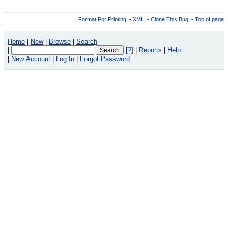
Format For Printing
-
XML
-
Clone This Bug
-
Top of page
Home
|
New
|
Browse
|
Search
|
[?]
|
Reports
|
Help
|
New Account
|
Log In
|
Forgot Password