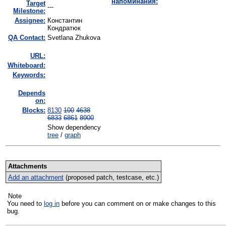
напоминания:
Target
---
Milestone:
Assignee:
Константин
Кондратюк
QA Contact:
Svetlana Zhukova
URL:
Whiteboard:
Keywords:
Depends
on:
Blocks:
8130
100
4638
6833
6861
8900
Show dependency
tree
/
graph
Attachments
Add an attachment
(proposed patch, testcase, etc.)
Note
You need to
log in
before you can comment on or make changes to this
bug.