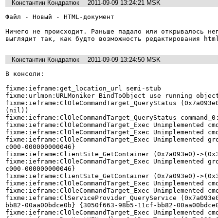
Константин Кондратюк
2011-09-09 13:24:21 MSK
Файл - Новый - HTML-документ

Ничего не происходит. Раньше падало или открывалось неп
выглядит так, как будто возможность редактирования htm
Константин Кондратюк
2011-09-09 13:24:50 MSK
В консоли:

fixme:ieframe:get_location_url semi-stub

fixme:urlmon:URLMoniker_BindToObject use running object
fixme:ieframe:ClOleCommandTarget_QueryStatus (0x7a093e0
(nil))

fixme:ieframe:ClOleCommandTarget_QueryStatus command_0:
fixme:ieframe:ClOleCommandTarget_Exec Unimplemented cmd
fixme:ieframe:ClOleCommandTarget_Exec Unimplemented cmd
fixme:ieframe:ClOleCommandTarget_Exec Unimplemented gr
c000-000000000046}

fixme:ieframe:ClientSite_GetContainer (0x7a093e0)->(0x3
fixme:ieframe:ClOleCommandTarget_Exec Unimplemented gr
c000-000000000046}

fixme:ieframe:ClientSite_GetContainer (0x7a093e0)->(0x3
fixme:ieframe:ClOleCommandTarget_Exec Unimplemented cmd
fixme:ieframe:ClOleCommandTarget_Exec Unimplemented cmd
fixme:ieframe:ClServiceProvider_QueryService (0x7a093e
bb82-00aa00bdce0b} {3050f663-98b5-11cf-bb82-00aa00bdce0
fixme:ieframe:ClOleCommandTarget_Exec Unimplemented cmd