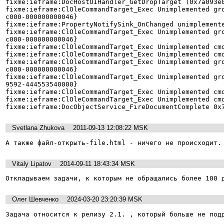
fixme:ieframe:DocHostUIHandler_GetDropTarget (0x7a093e0
fixme:ieframe:ClOleCommandTarget_Exec Unimplemented gr
c000-000000000046}

fixme:ieframe:PropertyNotifySink_OnChanged unimplemente
fixme:ieframe:ClOleCommandTarget_Exec Unimplemented gr
c000-000000000046}

fixme:ieframe:ClOleCommandTarget_Exec Unimplemented cmd
fixme:ieframe:ClOleCommandTarget_Exec Unimplemented cmd
fixme:ieframe:ClOleCommandTarget_Exec Unimplemented gr
c000-000000000046}

fixme:ieframe:ClOleCommandTarget_Exec Unimplemented gr
9592-444553540000}

fixme:ieframe:ClOleCommandTarget_Exec Unimplemented cmd
fixme:ieframe:ClOleCommandTarget_Exec Unimplemented cmd
fixme:ieframe:DocObjectService_FireDocumentComplete 0x
Svetlana Zhukova
2011-09-13 12:08:22 MSK
А также файл-открыть-file.html - ничего не происходит.
Vitaly Lipatov
2014-09-11 18:43:34 MSK
Откладываем задачи, к которым не обращались более 100 
Олег Шевченко
2024-03-20 23:20:39 MSK
Задача относится к релизу 2.1. , который больше не под