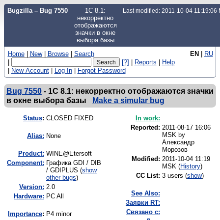
Bugzilla – Bug 7550
1С 8.1:
Last modified: 2011-10-04 11:19:06
некорректно
отображаются
значки в окне
выбора базы
Home
|
New
|
Browse
|
Search
EN
|
RU
|
[?]
|
Reports
|
Help
|
New Account
|
Log In
|
Forgot Password
Bug 7550
-
1С 8.1: некорректно отображаются значки
в окне выбора базы
Make a simular bug
Status
:
CLOSED FIXED
In work:
Reported:
2011-08-17 16:06
MSK by
Alias:
None
Александр
Морозов
Product:
WINE@Etersoft
Modified:
2011-10-04 11:19
Component:
Графика GDI / DIB
MSK (
History
)
/ GDIPLUS (
show
CC List:
3 users
(
show
)
other bugs
)
Version:
2.0
See Also:
Hardware:
PC All
Заявки RT:
Связано с:
I
mportance
:
P4 minor