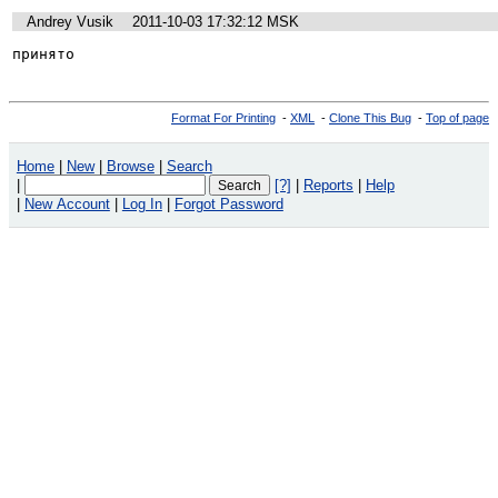
Andrey Vusik
2011-10-03 17:32:12 MSK
принято
Format For Printing
-
XML
-
Clone This Bug
-
Top of page
Home
|
New
|
Browse
|
Search
|
[?]
|
Reports
|
Help
|
New Account
|
Log In
|
Forgot Password