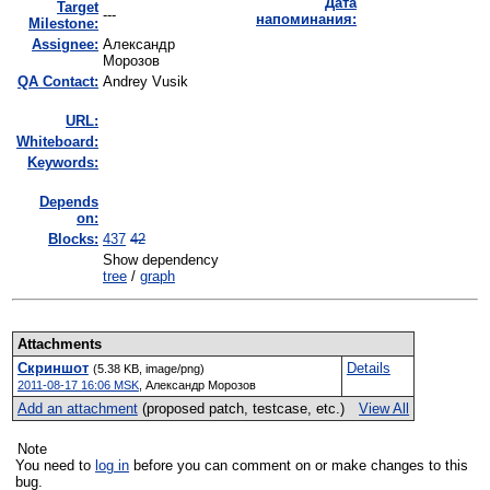
Дата
Target
---
напоминания:
Milestone:
Assignee:
Александр
Морозов
QA Contact:
Andrey Vusik
URL:
Whiteboard:
Keywords:
Depends
on:
Blocks:
437
42
Show dependency
tree
/
graph
Attachments
Скриншот
Details
(5.38 KB, image/png)
2011-08-17 16:06 MSK
,
Александр Морозов
Add an attachment
(proposed patch, testcase, etc.)
View All
Note
You need to
log in
before you can comment on or make changes to this
bug.