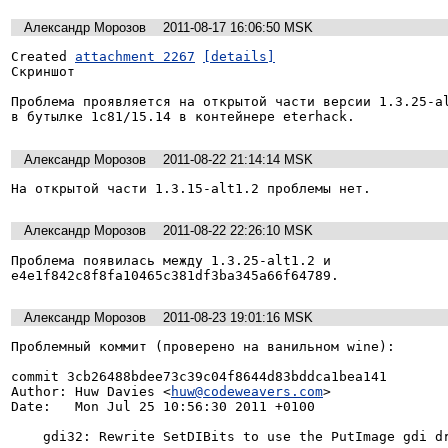
Александр Морозов
2011-08-17 16:06:50 MSK
Created 
attachment 2267
[details]
Скриншот

Проблема проявляется на открытой части версии 1.3.25-al
в бутылке 1c81/15.14 в контейнере eterhack.
Александр Морозов
2011-08-22 21:14:14 MSK
На открытой части 1.3.15-alt1.2 проблемы нет.
Александр Морозов
2011-08-22 22:26:10 MSK
Проблема появилась между 1.3.25-alt1.2 и 
e4e1f842c8f8fa10465c381df3ba345a66f64789.
Александр Морозов
2011-08-23 19:01:16 MSK
Проблемный коммит (проверено на ванильном wine):

commit 3cb26488bdee73c39c04f8644d83bddca1bea141

Author: Huw Davies <
huw@codeweavers.com
>

Date:   Mon Jul 25 10:56:30 2011 +0100

    gdi32: Rewrite SetDIBits to use the PutImage gdi 