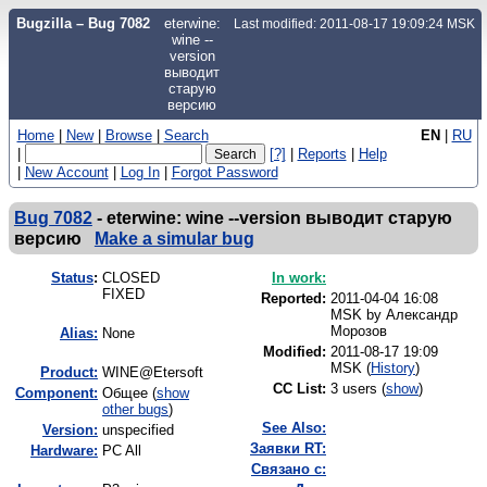
Bugzilla – Bug 7082
eterwine:
Last modified: 2011-08-17 19:09:24 MSK
wine --
version
выводит
старую
версию
Home
|
New
|
Browse
|
Search
EN
|
RU
|
[?]
|
Reports
|
Help
|
New Account
|
Log In
|
Forgot Password
Bug 7082
-
eterwine: wine --version выводит старую
версию
Make a simular bug
Status
:
CLOSED
In work:
FIXED
Reported:
2011-04-04 16:08
MSK by
Александр
Морозов
Alias:
None
Modified:
2011-08-17 19:09
MSK (
History
)
Product:
WINE@Etersoft
CC List:
3 users
(
show
)
Component:
Общее (
show
other bugs
)
See Also:
Version:
unspecified
Заявки RT:
Hardware:
PC All
Связано с: