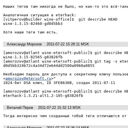
Наших тегов там никогда не было, но как-то это всё-таки
Аналогичная ситуация в eterhack:

[vitperov@builder wine-office]$  git describe HEAD

wine-1.3.15-82460-gd0d5bb3

Хотя наши теги там есть.
Александр Морозов
2011-07-22 15:28:11 MSK
[amorozov@atlant wine-etersoft-public]$ git describe HE
wine-1.3.15-82565-g83826fb

[amorozov@atlant wine-etersoft-public]$ git tag -s eter
d0d5bb324b72c4a34d72e644dd2500a0960a0855

Необходим пароль для доступа к секретному ключу пользов
<
amorozov@etersoft.ru
>"

1024-бит DSA ключ, ID 3FE8636B, создан 2011-07-11

[amorozov@atlant wine-etersoft-public]$ git describe HE
eterhack-1.3.21-alt1.2-105-g83826fb
Виталий Перов
2011-07-22 15:32:13 MSK
Тогда интересно чем созданные тобой теги отличаются от
Александр Морозов
2011-07-22 15:36:14 MSK