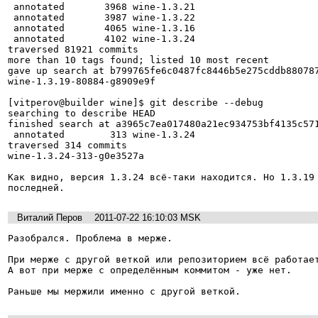
 annotated       3968 wine-1.3.21

 annotated       3987 wine-1.3.22

 annotated       4065 wine-1.3.16

 annotated       4102 wine-1.3.24

traversed 81921 commits

more than 10 tags found; listed 10 most recent

gave up search at b799765fe6c0487fc8446b5e275cddb880787
wine-1.3.19-80884-g8909e9f

[vitperov@builder wine]$ git describe --debug

searching to describe HEAD

finished search at a3965c7ea017480a21ec934753bf4135c571
 annotated        313 wine-1.3.24

traversed 314 commits

wine-1.3.24-313-g0e3527a

Как видно, версия 1.3.24 всё-таки находится. Но 1.3.19 
последней.
Виталий Перов
2011-07-22 16:10:03 MSK
Разобрался. Проблема в мерже.

При мерже с другой веткой или репозиторием всё работает
А вот при мерже с определённым коммитом - уже нет.

Раньше мы мержили именно с другой веткой.