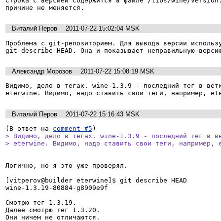
Строка с версией содержится в файле /libs/wine/version.
причине не меняется.
Виталий Перов
2011-07-22 15:02:04 MSK
Проблема с git-репозиторием. Для вывода версии использу
git describe HEAD. Она и показывает неправильную верси
Александр Морозов
2011-07-22 15:08:19 MSK
Видимо, дело в тегах. wine-1.3.9 - последний тег в ветк
eterwine. Видимо, надо ставить свои теги, например, et
Виталий Перов
2011-07-22 15:16:43 MSK
(В ответ на 
comment #5
> Видимо, дело в тегах. wine-1.3.9 - последний тег в ве
> eterwine. Видимо, надо ставить свои теги, например, 
Логично, но я это уже проверял.

[vitperov@builder eterwine]$ git describe HEAD

wine-1.3.19-80884-g8909e9f

Смотрю тег 1.3.19.

Далее смотрю тег 1.3.20.

Они ничем не отличаются.
