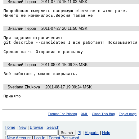
Виталий Перов
2011-07-24 15:11:03 MSK
Попробовал смержить напрямую eterwine с wine-pure.

Ничего не изменилось.Версия такая же.
Виталий Перов
2011-07-27 20:11:50 MSK
При задании ограничения:

git describe --candidates 1 всё работает! Показывается 
Сделал патч. Отправил в рассылку
Виталий Перов
2011-08-01 15:06:25 MSK
Всё работает, можно закрывать.
Svetlana Zhukova
2011-08-17 19:09:24 MSK
Принято.
Format For Printing
-
XML
-
Clone This Bug
-
Top of page
Home
|
New
|
Browse
|
Search
|
[?]
|
Reports
|
Help
|
New Account
|
Log In
|
Forgot Password