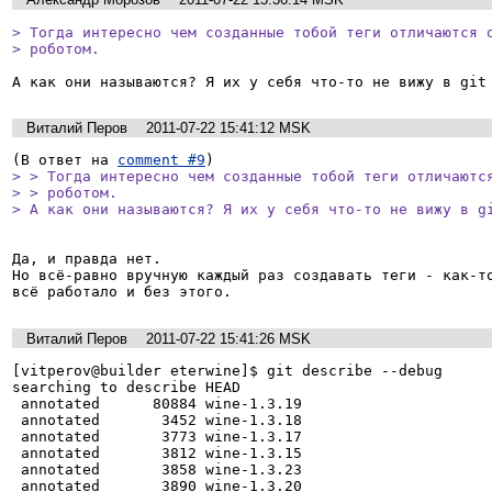
> Тогда интересно чем созданные тобой теги отличаются о
> роботом.
А как они называются? Я их у себя что-то не вижу в git
Виталий Перов
2011-07-22 15:41:12 MSK
(В ответ на 
comment #9
> > Тогда интересно чем созданные тобой теги отличаются
> > роботом.

> А как они называются? Я их у себя что-то не вижу в g
Да, и правда нет.

Но всё-равно вручную каждый раз создавать теги - как-то
всё работало и без этого.
Виталий Перов
2011-07-22 15:41:26 MSK
[vitperov@builder eterwine]$ git describe --debug

searching to describe HEAD

 annotated      80884 wine-1.3.19

 annotated       3452 wine-1.3.18

 annotated       3773 wine-1.3.17

 annotated       3812 wine-1.3.15

 annotated       3858 wine-1.3.23

 annotated       3890 wine-1.3.20
