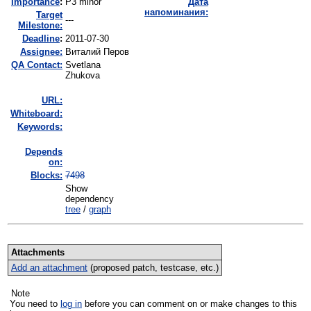
I
mportance
:
P3 minor
Дата
напоминания:
Target
---
Milestone:
Deadline
:
2011-07-30
Assignee:
Виталий Перов
QA Contact:
Svetlana
Zhukova
URL:
Whiteboard:
Keywords:
Depends
on:
Blocks:
7498
Show
dependency
tree
/
graph
Attachments
Add an attachment
(proposed patch, testcase, etc.)
Note
You need to
log in
before you can comment on or make changes to this