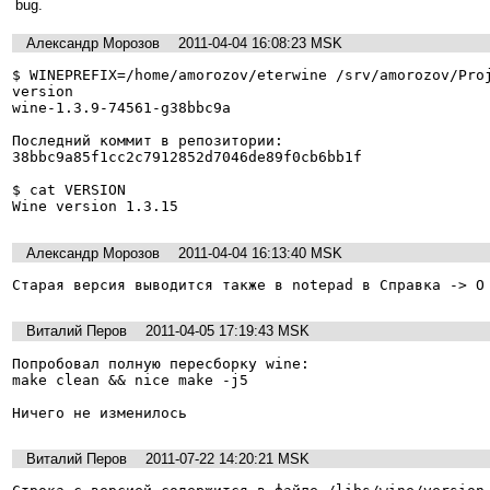
bug.
Александр Морозов
2011-04-04 16:08:23 MSK
$ WINEPREFIX=/home/amorozov/eterwine /srv/amorozov/Pro
version

wine-1.3.9-74561-g38bbc9a

Последний коммит в репозитории:

38bbc9a85f1cc2c7912852d7046de89f0cb6bb1f

$ cat VERSION 

Wine version 1.3.15
Александр Морозов
2011-04-04 16:13:40 MSK
Старая версия выводится также в notepad в Справка -> О
Виталий Перов
2011-04-05 17:19:43 MSK
Попробовал полную пересборку wine:

make clean && nice make -j5

Ничего не изменилось
Виталий Перов
2011-07-22 14:20:21 MSK