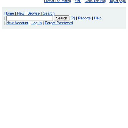
Format For Printing
-
XML
-
Clone This Bug
-
Top of page
Home
|
New
|
Browse
|
Search
|
[?]
|
Reports
|
Help
|
New Account
|
Log In
|
Forgot Password