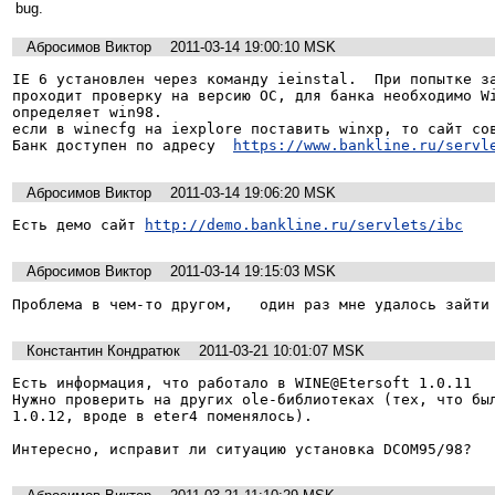
bug.
Абросимов Виктор
2011-03-14 19:00:10 MSK
IE 6 установлен через команду ieinstal.  При попытке за
проходит проверку на версию ОС, для банка необходимо Wi
определяет win98.   

если в winecfg на iexplore поставить winxp, то сайт сов
Банк доступен по адресу  
https://www.bankline.ru/servl
Абросимов Виктор
2011-03-14 19:06:20 MSK
Есть демо сайт 
http://demo.bankline.ru/servlets/ibc
Абросимов Виктор
2011-03-14 19:15:03 MSK
Проблема в чем-то другом,   один раз мне удалось зайти
Константин Кондратюк
2011-03-21 10:01:07 MSK
Есть информация, что работало в WINE@Etersoft 1.0.11

Нужно проверить на других ole-библиотеках (тех, что был
1.0.12, вроде в eter4 поменялось).

Интересно, исправит ли ситуацию установка DCOM95/98?