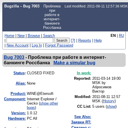
Bugzilla – Bug 7003
Проблема
Last modified: 2011-08-11 12:57:36 MSK
при
работе в
интернет-
банкинге
Россбанка
Home
|
New
|
Browse
|
Search
EN
|
RU
|
[?]
|
Reports
|
Help
|
New Account
|
Log In
|
Forgot Password
Bug 7003
-
Проблема при работе в интернет-
банкинге Россбанка
Make a simular bug
Status
:
CLOSED FIXED
In work:
Reported:
2011-03-14 19:00
MSK by
Alias:
None
Абросимов
Виктор
Product:
WINE@Etersoft
Modified:
2011-08-11 12:57
Component:
Internet Explorer /
MSK (
History
)
Gecko (
show other
CC List:
5 users
(
show
)
bugs
)
Version:
1.0.12
See Also:
Hardware:
PC All
Заявки RT:
Связано с: