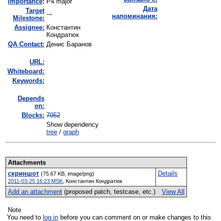
I
mportance
:
P4 major
Дата
Target
---
напоминания:
Milestone:
Assignee:
Константин
Кондратюк
QA Contact:
Денис Баранов
URL:
Whiteboard:
Keywords:
Depends
on:
Blocks:
7052
Show dependency
tree
/
graph
Attachments
скриншот
Details
(75.67 KB, image/png)
2011-03-25 16:23 MSK
,
Константин Кондратюк
Add an attachment
(proposed patch, testcase, etc.)
View All
Note
You need to
log in
before you can comment on or make changes to this