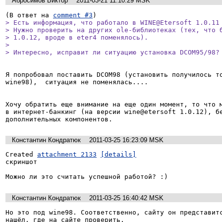
Абросимов Виктор
2011-03-21 11:10:29 MSK
(В ответ на 
comment #3
> Есть информация, что работало в WINE@Etersoft 1.0.11

> Нужно проверить на других ole-библиотеках (тех, что б
> 1.0.12, вроде в eter4 поменялось).

> 

> Интересно, исправит ли ситуацию установка DCOM95/98?
Я попробовал поставить DCOM98 (установить получилось то
wine98),  ситуация не поменялась....

Хочу обратить еще внимание на еще один момент, то что м
в интернет-банкинг (на версии wine@etersoft 1.0.12), бе
дополнительных компонентов.
Константин Кондратюк
2011-03-25 16:23:09 MSK
Created 
attachment 2133
[details]
скриншот

Можно ли это считать успешной работой? :)
Константин Кондратюк
2011-03-25 16:40:42 MSK
Но это под wine98. Соответственно, сайту он представитс
нашёл, где на сайте проверить.