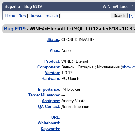
Bugzilla – Bug 6919
WINE@Etersoft 1.0
Home
|
New
|
Browse
|
Search
|
[?]
Bug 6919
-
WINE@Etersoft 1.0 SQL 1.0.12-eter8/18 - 1С 
Status
:
CLOSED INVALID
Alias:
None
Product:
WINE@Etersoft
Component:
Запуск ; Отладка ; Исключения (
show o
Version:
1.0.12
Hardware:
PC Ubuntu
I
mportance
:
P4 blocker
Target Milestone:
---
Assignee:
Andrey Vusik
QA Contact:
Денис Баранов
URL:
Whiteboard:
Keywords: