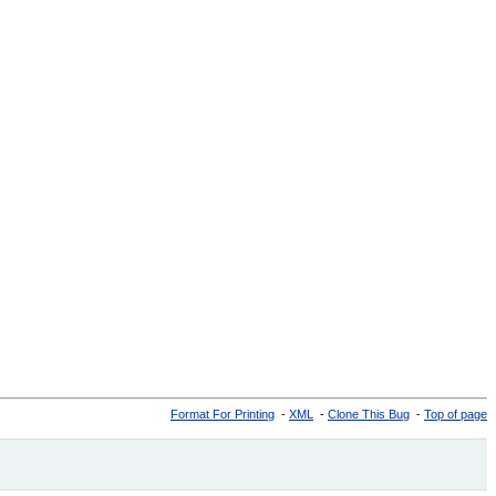
Format For Printing
-
XML
-
Clone This Bug
-
Top of page