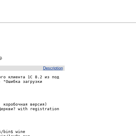
g.
Description
го клиента 1С 8.2 из под 
 "Ошибка загрузки 
 коробочная версия)

еркви? with registration 
/bin$ wine 