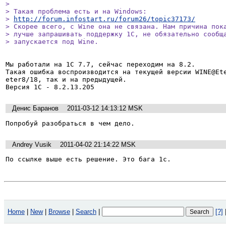
> 

> Такая проблема есть и на Windows:

> 
http://forum.infostart.ru/forum26/topic37173/
> Скорее всего, с Wine она не связана. Нам причина пока
> лучше запрашивать поддержку 1С, не обязательно сообща
> запускается под Wine.
Мы работали на 1С 7.7, сейчас переходим на 8.2.

Такая ошибка воспроизводится на текущей версии WINE@Et
eter8/18, так и на предыдущей.

Версия 1С - 8.2.13.205
Денис Баранов
2011-03-12 14:13:12 MSK
Попробуй разобраться в чем дело.
Andrey Vusik
2011-04-02 21:14:22 MSK
По ссылке выше есть решение. Это бага 1с.
Home
|
New
|
Browse
|
Search
|
[?]