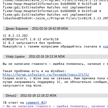
/home/lobashev/wine_c/Program\ Files/1cv82/8.2.13.205/b
fixme:heap:HeapSetInformation 0x6d0000 0 0x32fca8 4

fixme:gdi:ExtCreatePen Hatches not implemented

fixme:heap:HeapSetInformation 0x6b0000 0 0x33fca8 4

fixme:gdi:ExtCreatePen Hatches not implemented

lobashev@thob34:~/wine_c/Program Files/1cv82/8.2.13.20
Денис Баранов
2011-02-16 18:42:09 MSK
1С 8.2.13.202

WINE@Etersoft 1.0.12 eter8/18

1С 8.2 запускается без проблем.

Пожалуйста с такими вопросами обращайтесь сначала в 
su
Vitaly Lipatov
2011-02-16 19:13:34 MSK
Вы не написали главного — ошибка появилась, начиная с к
http://forum.infostart.ru/forum26/topic37173/
Скорее всего, с Wine она не связана. Нам причина пока н
лучше запрашивать поддержку 1С, не обязательно сообщая,
запускается под Wine.
Dimus2
2011-02-18 12:18:22 MSK
(В ответ на 
comment #2
> Вы не написали главного — ошибка появилась, начиная с