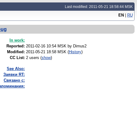
Last modified: 2011-05-21 18:58:44 MSK
EN
|
RU
bug
In work:
Reported:
2011-02-16 10:54 MSK by
Dimus2
Modified:
2011-05-21 18:58 MSK (
History
)
CC List:
2 users
(
show
)
See Also:
Заявки RT:
Связано с:
напоминания: