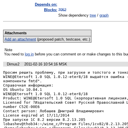
Depends on:
Blocks:
7052
Show dependency
tree
/
graph
Attachments
Add an attachment
(proposed patch, testcase, etc.)
Note
You need to
log in
before you can comment on or make changes to this bu
Dimus2
2011-02-16 10:54:16 MSK
Просим решить проблему, при загрузке и толстого и тонко
WINE@Etersoft 1.0 SQL 1.0.12-eter8/18 выдаётся ошибка -
компоненты fmtd".

Справочная информация:

OS Ubuntu 10.04.1

WINE@Etersoft 1.0 SQL 1.0.12-eter8/18

Product: WINE@Etersoft 1.0 SQL (корпоративная лицензия,
Licensed for ?Издательский Совет Русской Православной Ц
number C52E-00E6

Contact person: Лобашев Дмитрий Владимирович

License expired at 17/11/2014

При запуске 1С 8.2 версии 8.2.13.205

lobashev@thob34:~/wine_c/Program Files/1cv82/8.2.13.205