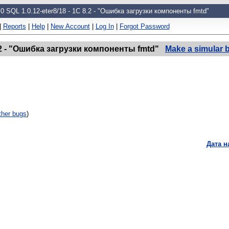
 SQL 1.0.12-eter8/18 - 1С 8.2 - "Ошибка загрузки компоненты fmtd"
|
Reports
|
Help
|
New Account
|
Log In
|
Forgot Password
8.2 - "Ошибка загрузки компоненты fmtd"
Make a simular 
ther bugs
)
Дата 