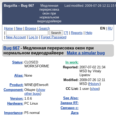
Bugzilla – Bug 667
Медленная
Last modified: 2009-07-26 12:11:1
перерисовка
окон при
нормальном
видеодрайвере
Home
|
New
|
Browse
|
Search
EN
|
RU
|
[?]
|
Reports
|
Help
|
New Account
|
Log In
|
Forgot Password
Bug 667
-
Медленная перерисовка окон при
нормальном видеодрайвере
Make a simular bug
Status
:
CLOSED
In work:
WORKSFORME
Reported:
2007-07-02 21:34
MSD by
Vitaly
Lipatov
Alias:
None
Modified:
2009-07-26 12:11
MSD (
History
)
Product:
WINE@Etersoft
CC List:
1 user
(
show
)
Component:
Общее (
show
other bugs
)
See Also:
Version:
1.0.6
Заявки RT:
Hardware:
PC Linux
Связано с:
I
mportance
:
P5 normal
Дата