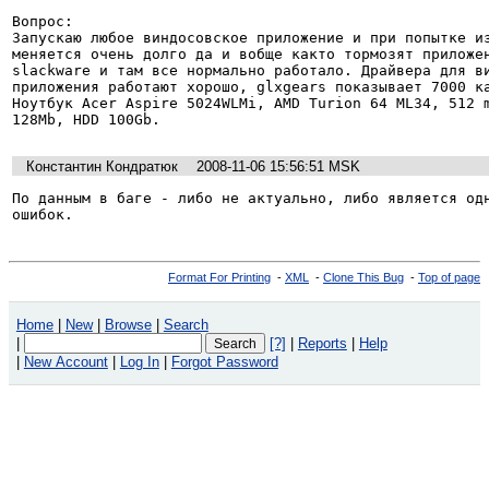
Вопрос:

Запускаю любое виндосовское приложение и при попытке из
меняется очень долго да и вобще както тормозят приложен
slackware и там все нормально работало. Драйвера для ви
приложения работают хорошо, glxgears показывает 7000 ка
Ноутбук Acer Aspire 5024WLMi, AMD Turion 64 ML34, 512 m
128Mb, HDD 100Gb.
Константин Кондратюк
2008-11-06 15:56:51 MSK
По данным в баге - либо не актуально, либо является одн
ошибок.
Format For Printing
-
XML
-
Clone This Bug
-
Top of page
Home
|
New
|
Browse
|
Search
|
[?]
|
Reports
|
Help
|
New Account
|
Log In
|
Forgot Password