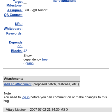
напоминания:
Target
---
Milestone:
Assignee:
BUGS@Etersoft
QA Contact:
URL:
Whiteboard:
Keywords:
Depends
on:
Blocks:
42
Show
dependency
tree
/
graph
Attachments
Add an attachment
(proposed patch, testcase, etc.)
Note
You need to
log in
before you can comment on or make changes to this
bug.
Vitaly Lipatov
2007-07-02 21:34:39 MSD