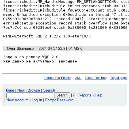
fixme:richedit:ME_HandleMessage EM_SETLANGOPTIONS: stub
fixme:richedit:IRichEditOle_fnSetHostNames stub 0x83333
fixme:richedit:IRichEditOle_fnGetObjectCount stub 0x833
wine: Unhandled exception 0x0eedfade in thread 47 at ad
0x59b91e90:0x7b83c212 (thread 0047), starting debugger.
err:seh:setup_exception_record stack overflow 1104 byte
7bc7a7c6 esp 00230ee0 stack 0x230000-0x231000-0x330000

WINE@Etersoft SQL 2.1.2/2.1.0-eter10/3
Олег Шевченко
2024-04-17 23:21:04 MSK
Задача по релизу W@E 2.0

Уже давно не актуально, закрываю.
Format For Printing
-
XML
-
Clone This Bug
-
Top of page
Home
|
New
|
Browse
|
Search
|
[?]
|
Reports
|
Help
|
New Account
|
Log In
|
Forgot Password