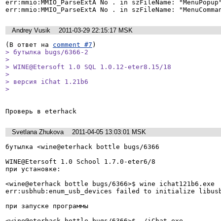
err:mmio:MMIO_ParseExtA No . in szFileName: "MenuPopup"
err:mmio:MMIO_ParseExtA No . in szFileName: "MenuComma
Andrey Vusik
2011-03-29 22:15:17 MSK
(В ответ на 
comment #7
> бутылка bugs/6366-2

> 

> WINE@Etersoft 1.0 SQL 1.0.12-eter8.15/18

> 

> версия iChat 1.21b6

> 
Проверь в eterhack
Svetlana Zhukova
2011-04-05 13:03:01 MSK
бутылка <wine@eterhack bottle bugs/6366

WINE@Etersoft 1.0 School 1.7.0-eter6/8

при установке:

<wine@eterhack bottle bugs/6366>$ wine ichat121b6.exe 

err:usbhub:enum_usb_devices failed to initialize libusb
при запуске программы

<wine@eterhack bottle bugs/6366>$ ./iChat.exe
