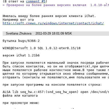
(В ответ на 
comment #5
> Проверено на более ранних версиях включая  1.0.10-al
Имелась ввиду более ранняя версия клиента iChat.

http://soft.cnews.ru/windows/internet/contact/ichat/
Svetlana Zhukova
2011-03-29 18:01:09 MSK
бутылка bugs/6366-2

WINE@Etersoft 1.0 SQL 1.0.12-eter8.15/18

версия iChat 1.21b6

При запуске появляется маленький значок посреди рабочег
быть список контактов, но он не отображается),при щелчк
мыши появляется рабочее контекстное меню.В трее также п
щелчке по которому открывается окно обмена сообщениями,
отправить (контакты не появляются,имя пользователя не о
при запуске программы на консоли появляется строка:

ALSA lib seq_hw.c:457:(snd_seq_hw_open) open /dev/snd/s
файла или каталога

при просмотре меню:
