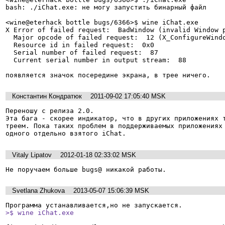
bash: ./iChat.exe: не могу запустить бинарный файл

<wine@eterhack bottle bugs/6366>$ wine iChat.exe 

X Error of failed request:  BadWindow (invalid Window p
  Major opcode of failed request:  12 (X_ConfigureWindow)

  Resource id in failed request:  0x0

  Serial number of failed request:  87

  Current serial number in output stream:  88

появляется значок посередине экрана, в трее ничего.
Константин Кондратюк
2011-09-02 17:05:40 MSK
Переношу с релиза 2.0.

Эта бага - скорее индикатор, что в других приложениях т
треем. Пока таких проблем в поддерживаемых приложениях 
одного отдельно взятого iChat.
Vitaly Lipatov
2012-01-18 02:33:02 MSK
Не поручаем больше bugs@ никакой работы.
Svetlana Zhukova
2013-05-07 15:06:39 MSK
>$ wine iChat.exe 