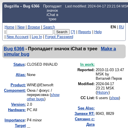
Bugzilla – Bug 6366
Пропадает
Last modified: 2024-04-17 23:21:04 MS
значок
iChat в
трее
Home
|
New
|
Browse
|
Search
EN
|
RU
|
[?]
|
Reports
|
Help
|
New Account
|
Log In
|
Forgot Password
Bug 6366
-
Пропадает значок iChat в трее
Make a
simular bug
Status
:
CLOSED INVALID
In work:
Reported:
2010-11-03 13:47
MSK by
Alias:
None
Виталий Перов
Modified:
2024-04-17
Product:
WINE@Etersoft
23:21 MSK
Component:
Окна / фокус /
(
History
)
перерисовка (
show
CC List:
6 users
(
show
)
other bugs
)
Version:
2.0
See Also:
Hardware:
PC All
Заявки RT:
8043, 8829
Связано с:
I
mportance
:
P4 minor
Дата
Target
---