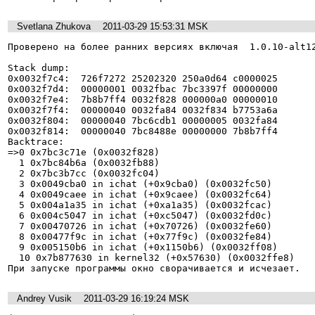
Svetlana Zhukova
2011-03-29 15:53:31 MSK
Проверено на более ранних версиях включая  1.0.10-alt12
Stack dump:

0x0032f7c4:  726f7272 25202320 250a0d64 c0000025

0x0032f7d4:  00000001 0032fbac 7bc3397f 00000000

0x0032f7e4:  7b8b7ff4 0032f828 000000a0 00000010

0x0032f7f4:  00000040 0032fa84 0032f834 b7753a6a

0x0032f804:  00000040 7bc6cdb1 00000005 0032fa84

0x0032f814:  00000040 7bc8488e 00000000 7b8b7ff4

Backtrace:

=>0 0x7bc3c71e (0x0032f828)

  1 0x7bc84b6a (0x0032fb88)

  2 0x7bc3b7cc (0x0032fc04)

  3 0x0049cba0 in ichat (+0x9cba0) (0x0032fc50)

  4 0x0049caee in ichat (+0x9caee) (0x0032fc64)

  5 0x004a1a35 in ichat (+0xa1a35) (0x0032fcac)

  6 0x004c5047 in ichat (+0xc5047) (0x0032fd0c)

  7 0x00470726 in ichat (+0x70726) (0x0032fe60)

  8 0x00477f9c in ichat (+0x77f9c) (0x0032fe84)

  9 0x005150b6 in ichat (+0x1150b6) (0x0032ff08)

  10 0x7b877630 in kernel32 (+0x57630) (0x0032ffe8)

При запуске программы окно сворачивается и исчезает.
Andrey Vusik
2011-03-29 16:19:24 MSK