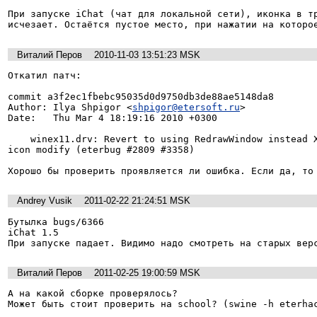
При запуске iChat (чат для локальной сети), иконка в тр
исчезает. Остаётся пустое место, при нажатии на которо
Виталий Перов
2010-11-03 13:51:23 MSK
Откатил патч:

commit a3f2ec1fbebc95035d0d9750db3de88ae5148da8

Author: Ilya Shpigor <
shpigor@etersoft.ru
>

Date:   Thu Mar 4 18:19:16 2010 +0300

    winex11.drv: Revert to using RedrawWindow instead XClearArea in the systray 
icon modify (eterbug #2809 #3358)

Хорошо бы проверить проявляется ли ошибка. Если да, то
Andrey Vusik
2011-02-22 21:24:51 MSK
Бутылка bugs/6366

iChat 1.5

При запуске падает. Видимо надо смотреть на старых вер
Виталий Перов
2011-02-25 19:00:59 MSK
А на какой сборке проверялось?

Может быть стоит проверить на school? (swine -h eterha