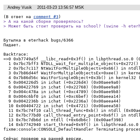
Andrey Vusik
2011-03-23 13:56:57 MSK
(В ответ на 
comment #3
> А на какой сборке проверялось?

> Может быть стоит проверить на school? (swine -h eter
Бутылка в eterhack bugs/6366

Падает.

Backtrace:

=>0 0xb7749a5f __libc_read+0x3f() in libpthread.so.0 (0
  1 0x7bc7bff3 NTDLL_wait_for_multiple_objects+0x272() in ntdll (0x00aee79c)

  2 0x7bc7c117 NtWaitForMultipleObjects+0x66() in ntdll (0x00aee7dc)

  3 0x7b86d44f WaitForMultipleObjectsEx+0xee() in kernel32 (0x00aee92c)

  4 0x7b86d56c WaitForSingleObject+0x3b() in kernel32 (0x00aee95c)

  5 0x004226d5 in ichat (+0x226d4) (0x00aee9a0)

  6 0x00422769 in ichat (+0x22768) (0x00aee9a8)

  7 0x004c478a in ichat (+0xc4789) (0x00aee9b8)

  8 0x004c6bf0 in ichat (+0xc6bef) (0x00aeea14)

  9 0x0042236b in ichat (+0x2236a) (0x00aeea44)

  10 0x00404722 in ichat (+0x4721) (0x00aeea58)

  11 0x7bc74f10 call_thread_func+0xb() in ntdll (0x00aeea68)

  12 0x7bc77bd0 call_thread_entry_point+0x6f() in ntdll (0x00aeeb38)

  13 0x7bc7db6d in ntdll (+0x6db6c) (0x00aef398)

  14 0xb7742940 start_thread+0x9f() in libpthread.so.0 (0x00aef498)

fixme:console:CONSOLE_DefaultHandler Terminating proces
Сейчас проверю на ранней версии.