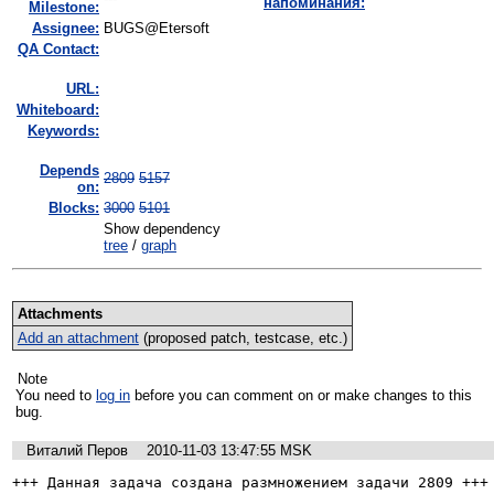
напоминания:
Milestone:
Assignee:
BUGS@Etersoft
QA Contact:
URL:
Whiteboard:
Keywords:
Depends
2809
5157
on:
Blocks:
3000
5101
Show dependency
tree
/
graph
Attachments
Add an attachment
(proposed patch, testcase, etc.)
Note
You need to
log in
before you can comment on or make changes to this
bug.
Виталий Перов
2010-11-03 13:47:55 MSK
+++ Данная задача создана размножением задачи 2809 +++
