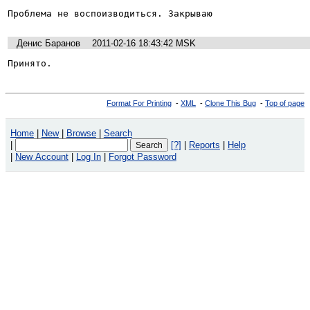
Проблема не воспоизводиться. Закрываю
Денис Баранов
2011-02-16 18:43:42 MSK
Принято.
Format For Printing
-
XML
-
Clone This Bug
-
Top of page
Home
|
New
|
Browse
|
Search
|
[?]
|
Reports
|
Help
|
New Account
|
Log In
|
Forgot Password