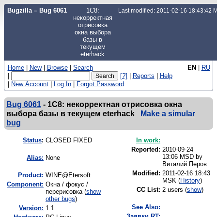
Bugzilla – Bug 6061
1С8:
Last modified: 2011-02-16 18:43:42
некорректная
отрисовка
окна выбора
базы в
текущем
eterhack
Home
|
New
|
Browse
|
Search
EN
|
RU
|
[?]
|
Reports
|
Help
|
New Account
|
Log In
|
Forgot Password
Bug 6061
-
1С8: некорректная отрисовка окна
выбора базы в текущем eterhack
Make a simular
bug
Status
:
CLOSED FIXED
In work:
Reported:
2010-09-24
13:06 MSD by
Alias:
None
Виталий Перов
Modified:
2011-02-16 18:43
Product:
WINE@Etersoft
MSK (
History
)
Component:
Окна / фокус /
CC List:
2 users
(
show
)
перерисовка (
show
other bugs
)
See Also:
Version:
1.1
Заявки RT: