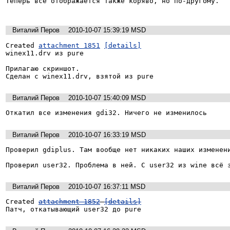
Теперь всё отображается также коряво, но по-другому.

Виталий Перов
2010-10-07 15:39:19 MSD
Created 
attachment 1851
[details]
winex11.drv из pure

Прилагаю скриншот.

Сделан с winex11.drv, взятой из pure
Виталий Перов
2010-10-07 15:40:09 MSD
Откатил все изменения gdi32. Ничего не изменилось
Виталий Перов
2010-10-07 16:33:19 MSD
Проверил gdiplus. Там вообще нет никаких наших изменени
Проверил user32. Проблема в ней. С user32 из wine всё 
Виталий Перов
2010-10-07 16:37:11 MSD
Created 
attachment 1852
[details]
Патч, откатывающий user32 до pure