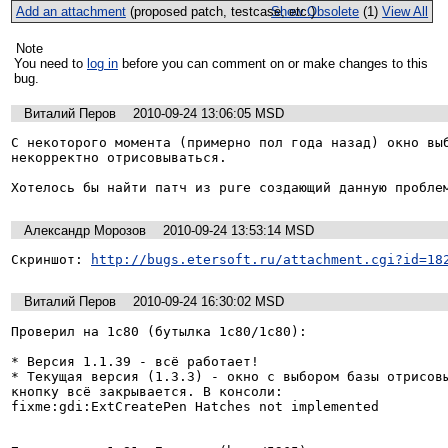
Add an attachment
(proposed patch, testcase, etc.)
Show Obsolete
(1)
View All
Note
You need to
log in
before you can comment on or make changes to this
bug.
Виталий Перов
2010-09-24 13:06:05 MSD
С некоторого момента (примерно пол года назад) окно выб
некорректно отрисовываться.

Хотелось бы найти патч из pure создающий данную пробле
Александр Морозов
2010-09-24 13:53:14 MSD
Скриншот: 
http://bugs.etersoft.ru/attachment.cgi?id=18
Виталий Перов
2010-09-24 16:30:02 MSD
Проверил на 1c80 (бутылка 1c80/1c80):

* Версия 1.1.39 - всё работает!

* Текущая версия (1.3.3) - окно с выбором базы отрисовы
кнопку всё закрывается. В консоли:

fixme:gdi:ExtCreatePen Hatches not implemented
