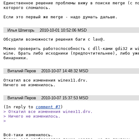
Единственное решение проблемы вижу в поиске merge (с по
которого сломалось.

Если это первый же merge - надо думать дальше.
Илья Шпигорь
2010-10-01 10:52:06 MSD
Обсудили возможности решения баги с lav@.

Можно проверить работоспособность с dll-ками gdi32 и wi
wine. Брать либо исходники (предпочтительнее), либо уже
бинарники.
Виталий Перов
2010-10-07 14:48:32 MSD
Откатил все изменения winex11.drv.

Ничего не изменилось.
Виталий Перов
2010-10-07 15:37:53 MSD
(In reply to 
comment #7
> Откатил все изменения winex11.drv.

> Ничего не изменилось.

> 
Всё-таки изменилось.
