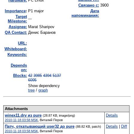
Hardware:
PC Linux
Связано с:
3900
I
mportance
:
P1 major
Дата
напоминания:
Target
---
Milestone:
Assignee:
Marat Sharipov
QA Contact:
Денис Баранов
URL:
Whiteboard:
Keywords:
Depends
on:
Blocks:
42
3985
4394
5137
6095
Show dependency
tree
/
graph
Attachments
winex11.drv из pure
Details
(28.87 KB, image/png)
2010-11-18 03:58 MSK
,
Виталий Перов
Патч, откатывающий user32 до pure
Details
|
Diff
(88.82 KB, patch)
2010-11-18 03:58 MSK
,
Виталий Перов