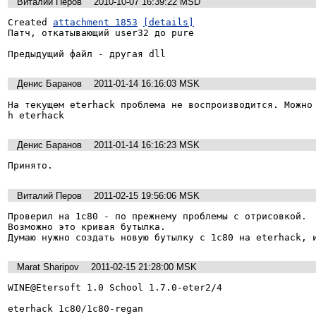
Виталий Перов
2010-10-07 16:39:22 MSD
Created 
attachment 1853
[details]
Патч, откатывающий user32 до pure

Предыдущий файл - другая dll
Денис Баранов
2011-01-14 16:16:03 MSK
На текущем eterhack проблема не воспроизводится. Можно
h eterhack
Денис Баранов
2011-01-14 16:16:23 MSK
Принято.
Виталий Перов
2011-02-15 19:56:06 MSK
Проверил на 1c80 - по прежнему проблемы с отрисовкой.

Возможно это кривая бутылка.

Думаю нужно создать новую бутылку c 1с80 на eterhack, 
Marat Sharipov
2011-02-15 21:28:00 MSK
WINE@Etersoft 1.0 School 1.7.0-eter2/4

eterhack 1c80/1c80-regan
