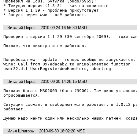
Проверил на 1с81. Бутылка (bugs/5965):

* Текущая версия (1.3.3) - как на скриншоте

* Версия 1.1.39 - проблема присутствует

* Запуск через wwo - всё работает.
Виталий Перов
2010-09-24 16:56:30 MSD
Проверил в версии 1.1.29 (30 сентября 2009). - тоже сам
Похоже, что никогда и не работало.

Попробовал ww --update - теперь вообще не запускается:

wine: Call from 0x7edacab2 to unimplemented function 
Виталий Перов
2010-09-30 14:28:15 MSD
Похожая бага с MSO2003 (бага #3900). Там окно установки
отрисовывается.

Ситуация схожая: в свободном wine работает, в 1.0.12 ра
работает.

Думаю надо найти один или несколько наших патчей, созд
Илья Шпигорь
2010-09-30 18:02:20 MSD