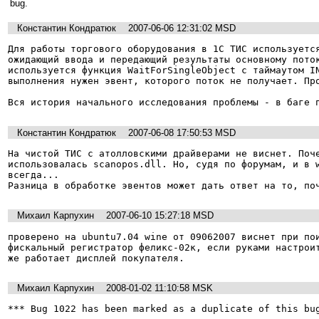
bug.
Константин Кондратюк
2007-06-06 12:31:02 MSD
Для работы торгового оборудования в 1С ТИС используется
ожидающий ввода и передающий результаты основному поток
используется функция WaitForSingleObject с таймаутом IN
выполнения нужен эвент, которого поток не получает. Про
Вся история начального исследования проблемы - в баге 
Константин Кондратюк
2007-06-08 17:50:53 MSD
На чистой ТИС с атолловскими драйверами не виснет. Поче
использовалась scanopos.dll. Но, судя по форумам, и в w
всегда...

Разница в обработке эвентов может дать ответ на то, по
Михаил Карпухин
2007-06-10 15:27:18 MSD
проверено на ubuntu7.04 wine от 09062007 виснет при пои
фискальный регистратор феликс-02к, если руками настроит
же работает дисплей покупателя.
Михаил Карпухин
2008-01-02 11:10:58 MSK
*** Bug 1022 has been marked as a duplicate of this bu