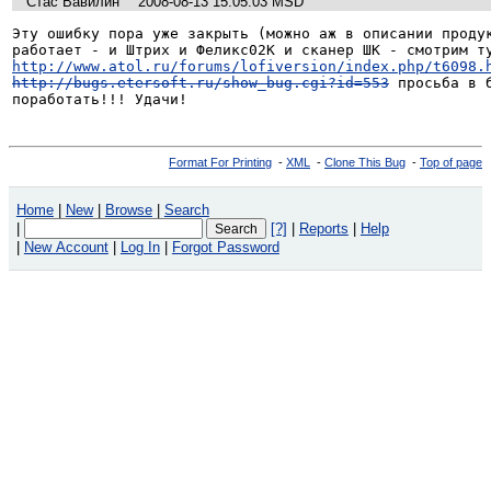
Стас Вавилин
2008-08-13 15:05:03 MSD
Эту ошибку пора уже закрыть (можно аж в описании продук
http://www.atol.ru/forums/lofiversion/index.php/t6098.
http://bugs.etersoft.ru/show_bug.cgi?id=553
 просьба в 
поработать!!! Удачи! 
Format For Printing
-
XML
-
Clone This Bug
-
Top of page
Home
|
New
|
Browse
|
Search
|
[?]
|
Reports
|
Help
|
New Account
|
Log In
|
Forgot Password