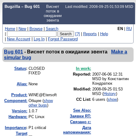
Bugzilla – Bug 601
Виснет
Last modified: 2008-09-25 01:53:09 MSD
поток в
ожидании
эвента
Home
|
New
|
Browse
|
Search
EN
|
RU
|
[?]
|
Reports
|
Help
|
New Account
|
Log In
|
Forgot Password
Bug 601
-
Виснет поток в ожидании эвента
Make a
simular bug
Status
:
CLOSED
In work:
FIXED
Reported:
2007-06-06 12:31
MSD by
Константин
Кондратюк
Alias:
None
Modified:
2008-09-25 01:53
MSD (
History
)
Product:
WINE@Etersoft
CC List:
6 users
(
show
)
Component:
Общее (
show
other bugs
)
See Also:
Version:
1.0.7
Заявки RT:
Hardware:
PC Linux
Связано с:
I
mportance
:
P1 critical
Дата
напоминания:
Target
---