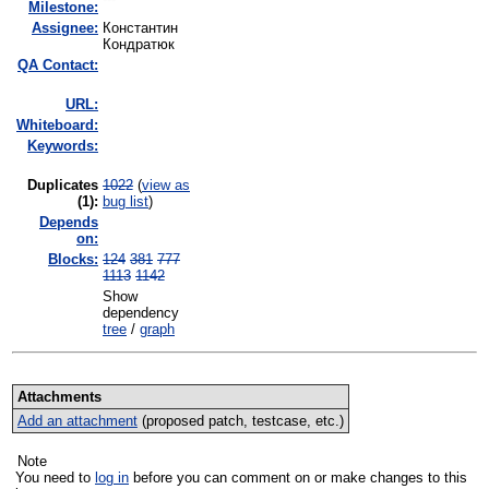
Milestone:
Assignee:
Константин
Кондратюк
QA Contact:
URL:
Whiteboard:
Keywords:
Duplicates
1022
(
view as
(1)
:
bug list
)
Depends
on:
Blocks:
124
381
777
1113
1142
Show
dependency
tree
/
graph
Attachments
Add an attachment
(proposed patch, testcase, etc.)
Note
You need to
log in
before you can comment on or make changes to this