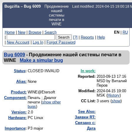
Bugzilla – Bug 6009
Продвижение
Last modified: 2024-04-15 19:00:18
нашей
системы
печати в
WINE
Home
|
New
|
Browse
|
Search
EN
|
RU
|
[?]
|
Reports
|
Help
|
New Account
|
Log In
|
Forgot Password
Bug 6009
-
Продвижение нашей системы печати в
WINE
Make a simular bug
Status
:
CLOSED INVALID
In work:
Reported:
2010-09-13 17:16
MSD by
Виталий
Alias:
None
Перов
Modified:
2024-04-15 19:00
Product:
WINE@Etersoft
MSK (
History
)
Component:
Печать ; Диалог
CC List:
3 users
(
show
)
печати (
show other
bugs
)
See Also:
Version:
2.0
Заявки RT:
Hardware:
PC Linux
Связано с:
I
mportance
:
P3 major
Дата