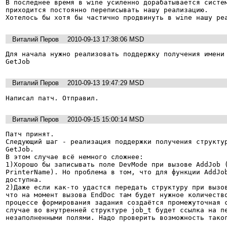
В последнее время в wine усиленно дорабатывается систем
приходится постоянно переписывать нашу реализацию.

Хотелось бы хотя бы частично продвинуть в wine нашу ре
Виталий Перов
2010-09-13 17:38:06 MSD
Для начала нужно реализовать поддержку получения имени 
GetJob
Виталий Перов
2010-09-13 19:47:29 MSD
Написал патч. Отправил.
Виталий Перов
2010-09-15 15:00:14 MSD
Патч принят.

Следующий шаг - реализация поддержки получения структур
GetJob.

В этом случае всё немного сложнее:

1)Хорошо бы записывать поле DevMode при вызове AddJob (
PrinterName). Но проблема в том, что для функции AddJob
доступна.

2)Даже если как-то удастся передать структуру при вызов
что на момент вызова EndDoc там будет нужное количество
процессе формирования задания создаётся промежуточная с
случае во внутренней структуре job_t будет ссылка на пе
незаполненными полями. Надо проверить возможность тако