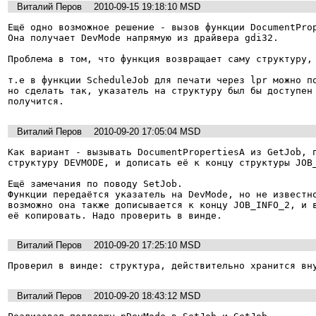
Виталий Перов
2010-09-15 19:18:10 MSD
Ещё одно возможное решение - вызов функции DocumentProp
Она получает DevMode напрямую из драйвера gdi32.

Проблема в том, что функция возвращает саму структуру, 
т.е в функции ScheduleJob для печати через lpr можно по
но сделать так, указатель на структуру был бы доступен 
получится.
Виталий Перов
2010-09-20 17:05:04 MSD
Как вариант - вызывать DocumentPropertiesA из GetJob, п
структуру DEVMODE, и дописать её к концу структуры JOB_
Ещё замечания по поводу SetJob.

Функции передаётся указатель на DevMode, но не известно
возможно она также дописывается к концу JOB_INFO_2, и в
её копировать. Надо проверить в винде.
Виталий Перов
2010-09-20 17:25:10 MSD
Проверил в винде: структура, действительно хранится вн
Виталий Перов
2010-09-20 18:43:12 MSD