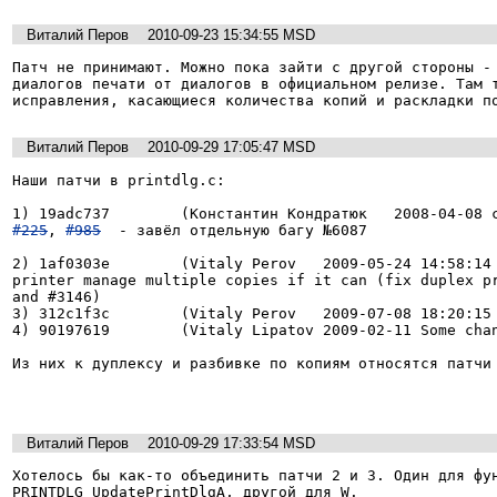
Виталий Перов
2010-09-23 15:34:55 MSD
Патч не принимают. Можно пока зайти с другой стороны - 
диалогов печати от диалогов в официальном релизе. Там т
исправления, касающиеся количества копий и раскладки п
Виталий Перов
2010-09-29 17:05:47 MSD
Наши патчи в printdlg.c:

#225
, 
#985
  - завёл отдельную багу №6087

2) 1af0303e        (Vitaly Perov   2009-05-24 14:58:14 
printer manage multiple copies if it can (fix duplex pr
and #3146)

3) 312c1f3c        (Vitaly Perov   2009-07-08 18:20:15

4) 90197619        (Vitaly Lipatov 2009-02-11 Some chan
Из них к дуплексу и разбивке по копиям относятся патчи 
Виталий Перов
2010-09-29 17:33:54 MSD
Хотелось бы как-то объединить патчи 2 и 3. Один для фун
PRINTDLG_UpdatePrintDlgA, другой для W.
