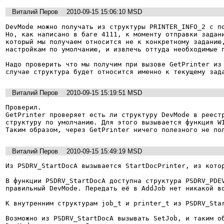
Виталий Перов
2010-09-15 15:06:10 MSD
DevMode можно получать из структуры PRINTER_INFO_2 с по
Но, как написано в баге 4111, к моменту отправки задани
который мы получаем относится не к конкретному заданию,
настройкам по умолчанию, и извлечь оттуда необходимые п
Надо проверить что мы получим при вызове GetPrinter из 
случае структура будет относится именно к текущему зад
Виталий Перов
2010-09-15 15:19:51 MSD
Проверил.

GetPrinter проверяет есть ли структуру DevMode в реестр
структуру по умолчанию. Для этого вызывается функция WI
Таким образом, через GetPrinter ничего полезного не по
Виталий Перов
2010-09-15 15:49:19 MSD
Из PSDRV_StartDocA вызывается StartDocPrinter, из котор
В функции PSDRV_StartDocA доступна структура PSDRV_PDEV
правильный DevMode. Передать её в AddJob нет никакой во
К внутренним структурам job_t и printer_t из PSDRV_Star
Возможно из PSDRV_StartDocA вызывать SetJob, и таким об