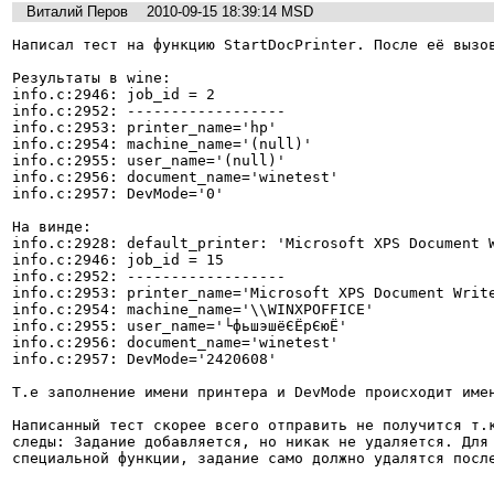
Виталий Перов
2010-09-15 18:39:14 MSD
Написал тест на функцию StartDocPrinter. После её вызов
Результаты в wine:

info.c:2946: job_id = 2

info.c:2952: ------------------

info.c:2953: printer_name='hp'

info.c:2954: machine_name='(null)'

info.c:2955: user_name='(null)'

info.c:2956: document_name='winetest'

info.c:2957: DevMode='0'

На винде:

info.c:2928: default_printer: 'Microsoft XPS Document W
info.c:2946: job_id = 15

info.c:2952: ------------------

info.c:2953: printer_name='Microsoft XPS Document Write
info.c:2954: machine_name='\\WINXPOFFICE'

info.c:2955: user_name='└фьшэшёЄЁрЄюЁ'

info.c:2956: document_name='winetest'

info.c:2957: DevMode='2420608'

Т.е заполнение имени принтера и DevMode происходит имен
Написанный тест скорее всего отправить не получится т.к
следы: Задание добавляется, но никак не удаляется. Для 
специальной функции, задание само должно удалятся посл