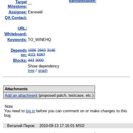
напоминания:
Target
---
Milestone:
Assignee:
Евгений
QA Contact:
URL:
Whiteboard:
Keywords:
TO_WINEHQ
Depends
1686
2843
3146
on:
4111
6087
Blocks:
443
3000
Show dependency
tree
/
graph
Attachments
Add an attachment
(proposed patch, testcase, etc.)
Note
You need to
log in
before you can comment on or make changes to this
bug.
Виталий Перов
2010-09-13 17:16:01 MSD