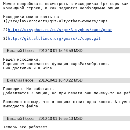
Можно попробовать посмотреть в исходниках lpr-cups как 
командной строки, и как задаются необходимые опции.

Исходники можно взять на:

1)/srv/lav/Projects/git-alt/other-owners/cups

2)
http://sisyphus.ru/ru/srpm/Sisyphus/cups/gear
3)
http://git.altlinux.org/gears/c/cups.git
Виталий Перов
2010-10-01 15:46:59 MSD
Нашёл исходники.

Парсингом занимается функция cupsParseOptions.

Она доступна и в wine
Виталий Перов
2010-10-01 16:40:22 MSD
Проверил. Не работает.

Добавляются 2 опции, но при печати они почему-то не раб
Возможно потому, что в опциях стоит одна копия. А нужно
выходного файла.
Виталий Перов
2010-10-01 16:55:13 MSD
Теперь всё работает.
