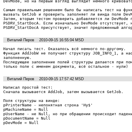
DevMode, но на первый взгляд выглядит немного кривовато
Самым правильным решением было бы написать тест на функ
вызвать GetJob и проверить заполняет ли винда поле DevM
Затем, вторым тестом проверить добавляется ли DevMode п
PSDRV_StartDocA. Если изначально DevMode отсутствует, н
PSDRV_StartDocA присутствует, значит предложенный алго
Виталий Перов
2010-09-15 16:55:04 MSD
Начал писать тест. Оказалось всё немного по-другому.

Функция AddJobW не получает структуру JOB_INFO_1, а нао
заполненную.

Последующее заполнение полей структуры делается при пом
только поле с именем документа, всё остальное - нули)
Виталий Перов
2010-09-15 17:57:42 MSD
Написал простой тест:

Сначала вызывается AddJob, затем вызывается GetJob.

Поля структуры на винде:

pPrinterName - непонятная строка 'Hy$'

pMachineName = Null

pUserName - не Null, но при обращении происходит падени
pDocumentName = Null

pDevMode = Null