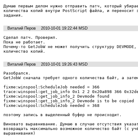
Думаю первым делом нужно отправить патч, который убирае
количества копий внутри PostScript файла, и переносит э
задания.
Виталий Перов
2010-10-01 19:22:44 MSD
Сделал патч. Проверил.

Пока не работает.

Почему-то GetJobW не может получить структуру DEVMODE, 
количество копий.
Виталий Перов
2010-10-01 19:26:43 MSD
Разобрался.

GetJobW сначала требует одного количества байт, а затем
fixme:winspool:ScheduleJob needed = 366

trace:winspool:get_job_info 0x1 2 2 0x20a898 366 0x32de
fixme:winspool:get_job_info_2 Devmode found

fixme:winspool:get_job_info_2 Devmode is to be copied

fixme:winspool:ScheduleJob needed = 368

поэтому запись в выделенный буфер не происходит.

Виновато выравнивание. Думаю в случае отсутствия указат
возвращать максимально возможное количество байт (с учё