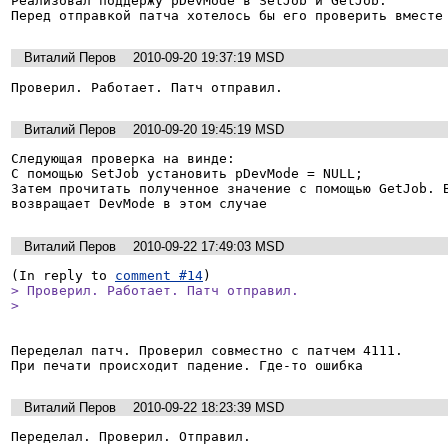
Реализовал поддержу pDevMode в SetJob и GetJob.

Перед отправкой патча хотелось бы его проверить вместе
Виталий Перов
2010-09-20 19:37:19 MSD
Проверил. Работает. Патч отправил.
Виталий Перов
2010-09-20 19:45:19 MSD
Следующая проверка на винде:

С помощью SetJob установить pDevMode = NULL;

Затем прочитать полученное значение с помощью GetJob. В
возвращает DevMode в этом случае
Виталий Перов
2010-09-22 17:49:03 MSD
(In reply to 
comment #14
> Проверил. Работает. Патч отправил.

> 
Переделал патч. Проверил совместно с патчем 4111.

При печати происходит падение. Где-то ошибка
Виталий Перов
2010-09-22 18:23:39 MSD
Переделал. Проверил. Отправил.