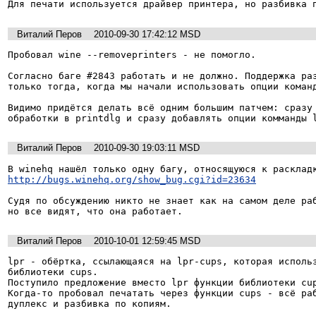
Виталий Перов
2010-09-30 17:42:12 MSD
Пробовал wine --removeprinters - не помогло.

Согласно баге #2843 работать и не должно. Поддержка раз
только тогда, когда мы начали использовать опции команд
Видимо придётся делать всё одним большим патчем: сразу 
обработки в printdlg и сразу добавлять опции комманды 
Виталий Перов
2010-09-30 19:03:11 MSD
http://bugs.winehq.org/show_bug.cgi?id=23634
Судя по обсуждению никто не знает как на самом деле раб
но все видят, что она работает.
Виталий Перов
2010-10-01 12:59:45 MSD
lpr - обёртка, ссылающаяся на lpr-cups, которая использ
библиотеки cups.

Поступило предложение вместо lpr функции библиотеки cup
Когда-то пробовал печатать через функции cups - всё раб
дуплекс и разбивка по копиям.
