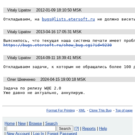
Vitaly Lipatov
2012-01-09 18:10:50 MSK
Откладываем, на 
bugs@lists.etersoft.ru
 не должно висет
Vitaly Lipatov
2013-04-16 17:05:31 MSK
https://bugs.etersoft.ru/show_bug.cgi?id=9230
Vitaly Lipatov
2014-09-11 18:39:41 MSK
Откладываем задачи, к которым не обращались более 100 
Олег Шевченко
2024-04-15 19:00:18 MSK
Задача по релизу W@E 2.0

Уже давно не актуально, аннулирую.
Format For Printing
-
XML
-
Clone This Bug
-
Top of page
Home
|
New
|
Browse
|
Search
|
[?]
|
Reports
|
Help
|
New Account
|
Log In
|
Forgot Password