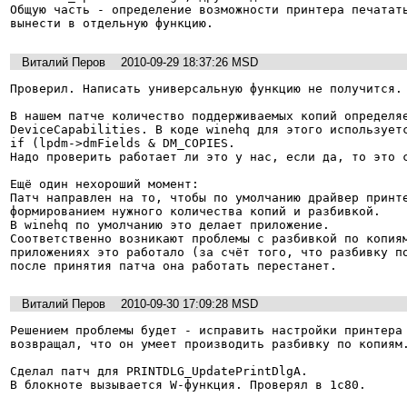
Общую часть - определение возможности принтера печатать
вынести в отдельную функцию.
Виталий Перов
2010-09-29 18:37:26 MSD
Проверил. Написать универсальную функцию не получится. 
В нашем патче количество поддерживаемых копий определяе
DeviceCapabilities. В коде winehq для этого используетс
if (lpdm->dmFields & DM_COPIES.

Надо проверить работает ли это у нас, если да, то это с
Ещё один нехороший момент:

Патч направлен на то, чтобы по умолчанию драйвер принте
формированием нужного количества копий и разбивкой.

В winehq по умолчанию это делает приложение.

Соответственно возникают проблемы с разбивкой по копиям
приложениях это работало (за счёт того, что разбивку по
после принятия патча она работать перестанет.
Виталий Перов
2010-09-30 17:09:28 MSD
Решением проблемы будет - исправить настройки принтера 
возвращал, что он умеет производить разбивку по копиям.
Сделал патч для PRINTDLG_UpdatePrintDlgA.

В блокноте вызывается W-функция. Проверял в 1с80.
