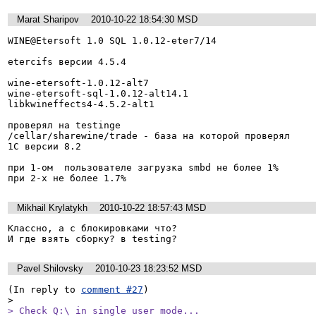
Marat Sharipov
2010-10-22 18:54:30 MSD
WINE@Etersoft 1.0 SQL 1.0.12-eter7/14

etercifs версии 4.5.4

wine-etersoft-1.0.12-alt7

wine-etersoft-sql-1.0.12-alt14.1

libkwineffects4-4.5.2-alt1

проверял на testinge

/cellar/sharewine/trade - база на которой проверял

1C версии 8.2

при 1-ом  пользователе загрузка smbd не более 1%

при 2-х не более 1.7%
Mikhail Krylatykh
2010-10-22 18:57:43 MSD
Классно, а с блокировками что?

И где взять сборку? в testing?
Pavel Shilovsky
2010-10-23 18:23:52 MSD
(In reply to 
comment #27
)

> Check Q:\ in single user mode...
