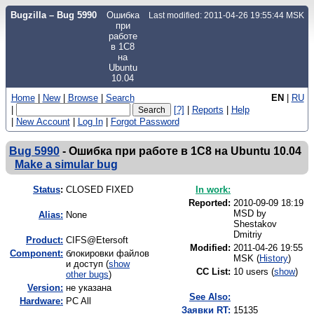
Bugzilla – Bug 5990
Ошибка
Last modified: 2011-04-26 19:55:44 MSK
при
работе
в 1С8
на
Ubuntu
10.04
Home
|
New
|
Browse
|
Search
EN
|
RU
|
[?]
|
Reports
|
Help
|
New Account
|
Log In
|
Forgot Password
Bug 5990
-
Ошибка при работе в 1С8 на Ubuntu 10.04
Make a simular bug
Status
:
CLOSED FIXED
In work:
Reported:
2010-09-09 18:19
MSD by
Alias:
None
Shestakov
Dmitriy
Product:
CIFS@Etersoft
Modified:
2011-04-26 19:55
Component:
блокировки файлов
MSK (
History
)
и доступ (
show
CC List:
10 users
(
show
)
other bugs
)
Version:
не указана
See Also:
Hardware:
PC All
Заявки RT:
15135