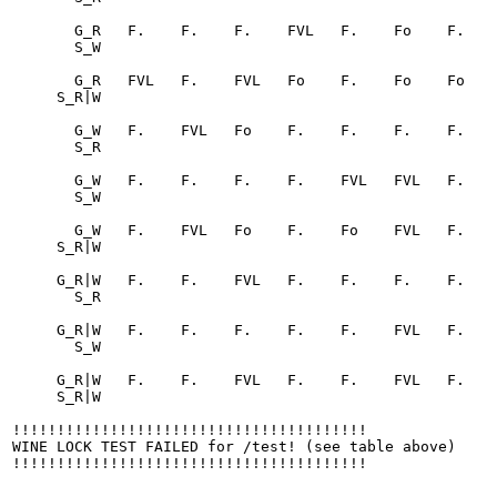
       G_R   F.    F.    F.    FVL   F.    Fo    F.    F.    F. 

       S_W

       G_R   FVL   F.    FVL   Fo    F.    Fo    Fo    F.    Fo 

     S_R|W

       G_W   F.    FVL   Fo    F.    F.    F.    F.    F.    F. 

       S_R

       G_W   F.    F.    F.    F.    FVL   FVL   F.    F.    F. 

       S_W

       G_W   F.    FVL   Fo    F.    Fo    FVL   F.    Fo    Fo 

     S_R|W

     G_R|W   F.    F.    FVL   F.    F.    F.    F.    F.    F. 

       S_R

     G_R|W   F.    F.    F.    F.    F.    FVL   F.    F.    F. 

       S_W

     G_R|W   F.    F.    FVL   F.    F.    FVL   F.    F.    FVL

     S_R|W

!!!!!!!!!!!!!!!!!!!!!!!!!!!!!!!!!!!!!!!!                                                                                                                                            

WINE LOCK TEST FAILED for /test! (see table above)                                                                                                                                  

!!!!!!!!!!!!!!!!!!!!!!!!!!!!!!!!!!!!!!!!