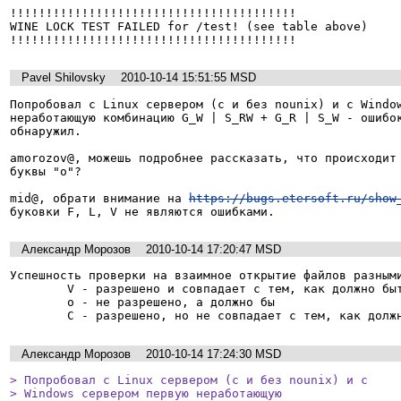
!!!!!!!!!!!!!!!!!!!!!!!!!!!!!!!!!!!!!!!!

WINE LOCK TEST FAILED for /test! (see table above)

Pavel Shilovsky
2010-10-14 15:51:55 MSD
Попробовал с Linux сервером (с и без nounix) и с Window
неработающую комбинацию G_W | S_RW + G_R | S_W - ошибок
обнаружил.

amorozov@, можешь подробнее рассказать, что происходит 
буквы "о"?

mid@, обрати внимание на 
https://bugs.etersoft.ru/show
буковки F, L, V не являются ошибками.
Александр Морозов
2010-10-14 17:20:47 MSD
Успешность проверки на взаимное открытие файлов разными
        V - разрешено и совпадает с тем, как должно быть

        o - не разрешено, а должно бы

Александр Морозов
2010-10-14 17:24:30 MSD
> Попробовал с Linux сервером (с и без nounix) и с

> Windows сервером первую неработающую
