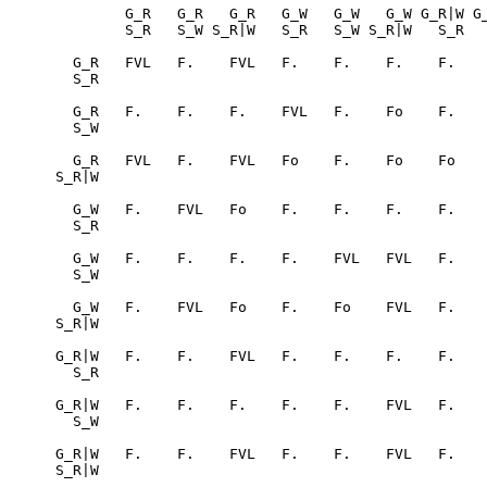
             G_R   G_R   G_R   G_W   G_W   G_W G_R|W G_R|W G_R|W

             S_R   S_W S_R|W   S_R   S_W S_R|W   S_R   S_W S_R|W

       G_R   FVL   F.    FVL   F.    F.    F.    F.    F.    F. 

       S_R

       G_R   F.    F.    F.    FVL   F.    Fo    F.    F.    F. 

       S_W

       G_R   FVL   F.    FVL   Fo    F.    Fo    Fo    F.    Fo 

     S_R|W

       G_W   F.    FVL   Fo    F.    F.    F.    F.    F.    F. 

       S_R

       G_W   F.    F.    F.    F.    FVL   FVL   F.    F.    F. 

       S_W

       G_W   F.    FVL   Fo    F.    Fo    FVL   F.    Fo    Fo 

     S_R|W

     G_R|W   F.    F.    FVL   F.    F.    F.    F.    F.    F. 

       S_R

     G_R|W   F.    F.    F.    F.    F.    FVL   F.    F.    F. 

       S_W

     G_R|W   F.    F.    FVL   F.    F.    FVL   F.    F.    FVL

     S_R|W
