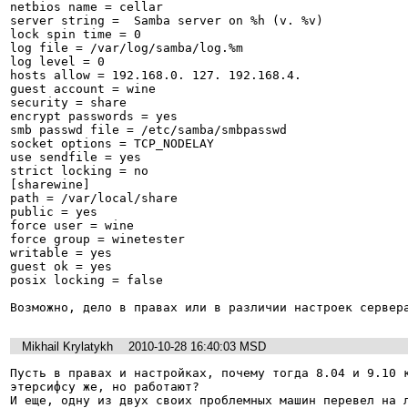
netbios name = cellar

server string =  Samba server on %h (v. %v)

lock spin time = 0

log file = /var/log/samba/log.%m

log level = 0

hosts allow = 192.168.0. 127. 192.168.4.

guest account = wine

security = share

encrypt passwords = yes

smb passwd file = /etc/samba/smbpasswd

socket options = TCP_NODELAY

use sendfile = yes

strict locking = no

[sharewine]

path = /var/local/share

public = yes

force user = wine

force group = winetester

writable = yes

guest ok = yes

posix locking = false

Mikhail Krylatykh
2010-10-28 16:40:03 MSD
Пусть в правах и настройках, почему тогда 8.04 и 9.10 к
этерсифсу же, но работают?

И еще, одну из двух своих проблемных машин перевел на л