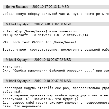
Денис Баранов
2010-10-17 00:13:11 MSD
Собрал новую сборку закрытой части. Нужно посмотреть ч
Mikhail Krylatykh
2010-10-18 00:02:38 MSD
interra@zp:/home/bases$ wine --version

WINE@Etersoft 1.0 Network 1.0.12-eter7.19/14

-----

WINE lock test PASSED for /home/bases!

Завтра утром, соответственно, посмотрим в реальной раб
Mikhail Krylatykh
2010-10-18 00:07:22 MSD
Хотя, нет.

Окно "Ошибка выполнения файловой операции ...." при за
Mikhail Krylatykh
2010-10-18 00:37:35 MSD
Пересобрал модуль etercifs еще раз, предварительно удал
собранный.

После перемонтирования шар ошибка предыдущего поста не 
позапускал 1С). Посмотрим, что будет ;)

Да, процесс smbd грузит систему вполовину процессорного
базы. Это нормально?