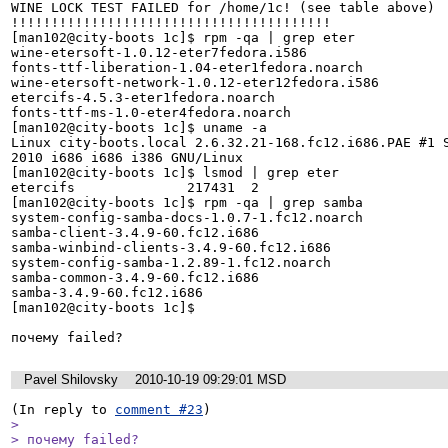
WINE LOCK TEST FAILED for /home/1c! (see table above)

!!!!!!!!!!!!!!!!!!!!!!!!!!!!!!!!!!!!!!!!

[man102@city-boots 1c]$ rpm -qa | grep eter

wine-etersoft-1.0.12-eter7fedora.i586

fonts-ttf-liberation-1.04-eter1fedora.noarch

wine-etersoft-network-1.0.12-eter12fedora.i586

etercifs-4.5.3-eter1fedora.noarch

fonts-ttf-ms-1.0-eter4fedora.noarch

[man102@city-boots 1c]$ uname -a

Linux city-boots.local 2.6.32.21-168.fc12.i686.PAE #1 S
2010 i686 i686 i386 GNU/Linux

[man102@city-boots 1c]$ lsmod | grep eter

etercifs              217431  2 

[man102@city-boots 1c]$ rpm -qa | grep samba

system-config-samba-docs-1.0.7-1.fc12.noarch

samba-client-3.4.9-60.fc12.i686

samba-winbind-clients-3.4.9-60.fc12.i686

system-config-samba-1.2.89-1.fc12.noarch

samba-common-3.4.9-60.fc12.i686

samba-3.4.9-60.fc12.i686

[man102@city-boots 1c]$ 

Pavel Shilovsky
2010-10-19 09:29:01 MSD
(In reply to 
comment #23
> 

> почему failed?
