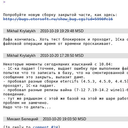
> 
http://bugs.etersoft.ru/show_bug.cgi?id=5990#c16
Mikhail Krylatykh
2010-10-19 19:29:48 MSD
Лафа кончилась. Хоть тест блокировок и проходит, 1Ска с
файловой операции время от времени проскакивает.
Mikhail Krylatykh
2010-10-20 17:28:50 MSD
Некоторые моменты сегодняшних изысканий с 10.04:

- 1С-ка падает (точнее, выдает ошибку при выполнеии фай
попытке что то записать в базу, что на смонтированной c
сообщение это закрыть, вылазит дамп.

- пробовал разные сборки etercifs (4.5.3, 4.5.0, 4.4.5)
проходят, 1С-ка падает.

- пробовал разные релизы вайна (7-12 7.19-14.2 wine11-6
поведение.

- тут же рядышком с этой же базой на этой же шаре работ
проблем не замечено.

Михаил Белецкий
2010-10-20 19:03:50 MSD
(In reply to 
comment #24