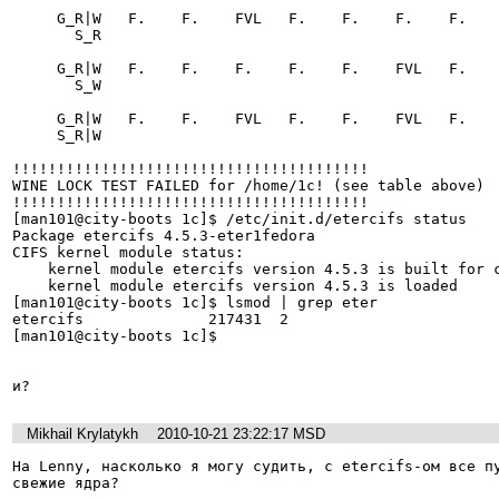
     G_R|W   F.    F.    FVL   F.    F.    F.    F.    F.    F. 

       S_R

     G_R|W   F.    F.    F.    F.    F.    FVL   F.    F.    F. 

       S_W

     G_R|W   F.    F.    FVL   F.    F.    FVL   F.    F.    FVL

     S_R|W

!!!!!!!!!!!!!!!!!!!!!!!!!!!!!!!!!!!!!!!!

WINE LOCK TEST FAILED for /home/1c! (see table above)

!!!!!!!!!!!!!!!!!!!!!!!!!!!!!!!!!!!!!!!!

[man101@city-boots 1c]$ /etc/init.d/etercifs status

Package etercifs 4.5.3-eter1fedora

CIFS kernel module status:

    kernel module etercifs version 4.5.3 is built for current kernel

    kernel module etercifs version 4.5.3 is loaded

[man101@city-boots 1c]$ lsmod | grep eter

etercifs              217431  2 

[man101@city-boots 1c]$ 

и?
Mikhail Krylatykh
2010-10-21 23:22:17 MSD
На Lenny, насколько я могу судить, с etercifs-ом все пу
свежие ядра?