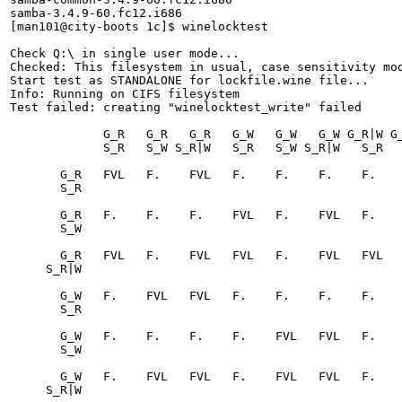
samba-3.4.9-60.fc12.i686

[man101@city-boots 1c]$ winelocktest 

Check Q:\ in single user mode...

Checked: This filesystem in usual, case sensitivity mod
Start test as STANDALONE for lockfile.wine file...

Info: Running on CIFS filesystem

Test failed: creating "winelocktest_write" failed

             G_R   G_R   G_R   G_W   G_W   G_W G_R|W G_R|W G_R|W

             S_R   S_W S_R|W   S_R   S_W S_R|W   S_R   S_W S_R|W

       G_R   FVL   F.    FVL   F.    F.    F.    F.    F.    F. 

       S_R

       G_R   F.    F.    F.    FVL   F.    FVL   F.    F.    F. 

       S_W

       G_R   FVL   F.    FVL   FVL   F.    FVL   FVL   F.    FVL

     S_R|W

       G_W   F.    FVL   FVL   F.    F.    F.    F.    F.    F. 

       S_R

       G_W   F.    F.    F.    F.    FVL   FVL   F.    F.    F. 

       S_W

       G_W   F.    FVL   FVL   F.    FVL   FVL   F.    FVL   FVL

     S_R|W
