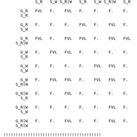
             S_R   S_W S_R|W   S_R   S_W S_R|W   S_R   S_W S_R|W

       G_R   FVL   F.    FVL   F.    F.    F.    F.    F.    F. 

       S_R

       G_R   F.    F.    F.    FVL   F.    FVL   F.    F.    F. 

       S_W

       G_R   FVL   F.    FVL   FVL   F.    FVL   FVL   F.    FVL

     S_R|W

       G_W   F.    FVL   FVL   F.    F.    F.    F.    F.    F. 

       S_R

       G_W   F.    F.    F.    F.    FVL   FVL   F.    F.    F. 

       S_W

       G_W   F.    FVL   FVL   F.    FVL   FVL   F.    FVL   FVL

     S_R|W

     G_R|W   F.    F.    FVL   F.    F.    F.    F.    F.    F. 

       S_R

     G_R|W   F.    F.    F.    F.    F.    FVL   F.    F.    F. 

       S_W

     G_R|W   F.    F.    FVL   F.    F.    FVL   F.    F.    FVL

     S_R|W

!!!!!!!!!!!!!!!!!!!!!!!!!!!!!!!!!!!!!!!!
