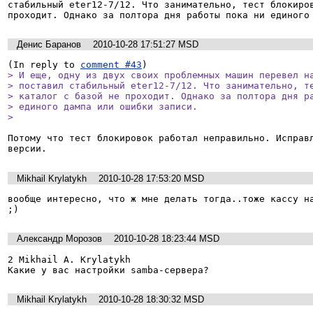
стабильный eter12-7/12. Что занимательно, тест блокиров
проходит. Однако за полтора дня работы пока ни единого
Денис Баранов
2010-10-28 17:51:27 MSD
(In reply to 
comment #43
> И еще, одну из двух своих проблемных машин перевел на
> поставил стабильный eter12-7/12. Что занимательно, те
> каталог с базой не проходит. Однако за полтора дня ра
> единого дампа или ошибки записи.

> 
Потому что тест блокировок работал неправильно. Исправл
Mikhail Krylatykh
2010-10-28 17:53:20 MSD
вообще интересно, что ж мне делать тогда..тоже кассу на
;)
Александр Морозов
2010-10-28 18:23:44 MSD
2 Mikhail A. Krylatykh

Mikhail Krylatykh
2010-10-28 18:30:32 MSD