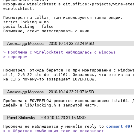
Исходники winelocktest в git.office:/projects/wine-eter
winelocktest.

Посмотрел на cellar, там используются такие опции:

strict locking = no

posix locking = false

Александр Морозов
2010-10-14 22:28:24 MSD
> Проблема с winelocktest наблюдалась с Windows 

> сервером
Посмотрел, откуда берётся Fo при монтировании с Window
alt1, 2.6.32-std-def-alt16). Оказалось, что это из-за т
Александр Морозов
2010-10-14 23:21:37 MSD
Проблема с EOVERFLOW решается использованием fstat64. Д
Pavel Shilovsky
2010-10-14 23:31:15 MSD
Проблема не наблюдается у меня(In reply to 
comment #9
> > Обратная комбинация тоже не показывает
