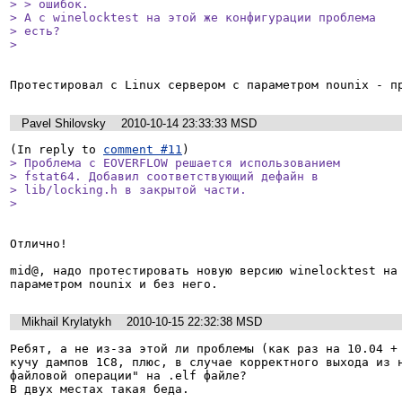
> > ошибок.

> А с winelocktest на этой же конфигурации проблема

> есть?

> 
Pavel Shilovsky
2010-10-14 23:33:33 MSD
(In reply to 
comment #11
> Проблема с EOVERFLOW решается использованием

> fstat64. Добавил соответствующий дефайн в

> lib/locking.h в закрытой части.

> 
Отлично!

mid@, надо протестировать новую версию winelocktest на 
параметром nounix и без него.
Mikhail Krylatykh
2010-10-15 22:32:38 MSD
Ребят, а не из-за этой ли проблемы (как раз на 10.04 + 
кучу дампов 1С8, плюс, в случае корректного выхода из н
файловой операции" на .elf файле?
