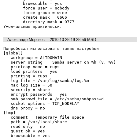
        browseable = yes

        force user = nobody

        force group = wine

        create mask = 0666

        directory mask = 0777

Умолчальные практически.
Александр Морозов
2010-10-28 19:28:56 MSD
Попробовал использовать такие настройки:

[global]

   workgroup = ALTDOMAIN

   server string =  Samba server on %h (v. %v)

   printcap name = cups

   load printers = yes

   printing = cups

   log file = /var/log/samba/log.%m

   max log size = 50

   security = share

   encrypt passwords = yes

   smb passwd file = /etc/samba/smbpasswd

   socket options = TCP_NODELAY

   dns proxy = no

[tmp]

   comment = Temporary file space

   path = /var/local/share

   read only = no

   guest ok = yes

   browseable = yes
