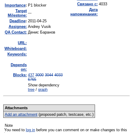
Связано с:
4033
I
mportance
:
P1 blocker
Дата
Target
---
напоминания:
Milestone:
Deadline
:
2011-04-25
Assignee:
Andrey Vusik
QA Contact:
Денис Баранов
URL:
Whiteboard:
Keywords:
Depends
on:
Blocks:
437
3000
3044
4033
6765
Show dependency
tree
/
graph
Attachments
Add an attachment
(proposed patch, testcase, etc.)
Note
You need to
log in
before you can comment on or make changes to this