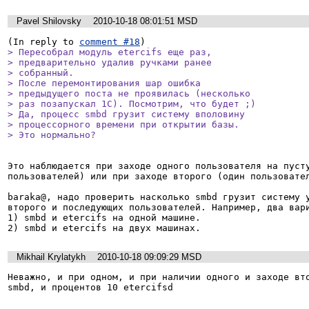
Pavel Shilovsky
2010-10-18 08:01:51 MSD
(In reply to 
comment #18
> Пересобрал модуль etercifs еще раз,

> предварительно удалив ручками ранее

> собранный.

> После перемонтирования шар ошибка

> предыдущего поста не проявилась (несколько

> раз позапускал 1С). Посмотрим, что будет ;)

> Да, процесс smbd грузит систему вполовину

> процессорного времени при открытии базы.

> Это нормально?
Это наблюдается при заходе одного пользователя на пусту
пользователей) или при заходе второго (один пользовател
baraka@, надо проверить насколько smbd грузит систему у
второго и последующих пользователей. Например, два вари
1) smbd и etercifs на одной машине.

2) smbd и etercifs на двух машинах.
Mikhail Krylatykh
2010-10-18 09:09:29 MSD
Неважно, и при одном, и при наличии одного и заходе вто
smbd, и процентов 10 etercifsd 