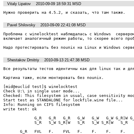
Vitaly Lipatov
2010-09-09 18:59:31 MSD
Нужно проверить на 4.5.2, и сказать, что там также.
Pavel Shilovsky
2010-09-09 22:41:08 MSD
Проблема с winelocktest наблюдалась с Windows  сервером
включает аналогичный режим работы, то скорее всего проб
Надо протестировать без nounix на Linux и Windows серв
Shestakov Dmitriy
2010-09-13 21:47:38 MSD
Все результаты тестов идентичны как для linux так и для
Картина таже, если монтировать без nounix.

[mid@euclid test]$ winelocktest

Check U:\ in single user mode...

Checked: This filesystem in usual, case sensitivity mod
Start test as STANDALONE for lockfile.wine file...

Info: Running on CIFS filesystem

write test: ok

             G_R   G_R   G_R   G_W   G_W   G_W G_R|W G_R|W G_R|W

             S_R   S_W S_R|W   S_R   S_W S_R|W   S_R   S_W S_R|W

       G_R   FVL   F.    FVL   F.    F.    F.    F.    F.    F. 
