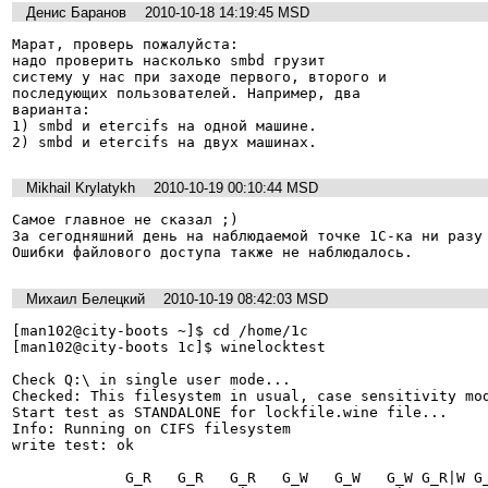
Денис Баранов
2010-10-18 14:19:45 MSD
Марат, проверь пожалуйста:

надо проверить насколько smbd грузит

систему у нас при заходе первого, второго и

последующих пользователей. Например, два

варианта:

1) smbd и etercifs на одной машине.

2) smbd и etercifs на двух машинах.
Mikhail Krylatykh
2010-10-19 00:10:44 MSD
Самое главное не сказал ;)

За сегодняшний день на наблюдаемой точке 1С-ка ни разу 
Ошибки файлового доступа также не наблюдалось.
Михаил Белецкий
2010-10-19 08:42:03 MSD
[man102@city-boots ~]$ cd /home/1c

[man102@city-boots 1c]$ winelocktest 

Check Q:\ in single user mode...

Checked: This filesystem in usual, case sensitivity mod
Start test as STANDALONE for lockfile.wine file...

Info: Running on CIFS filesystem

write test: ok

             G_R   G_R   G_R   G_W   G_W   G_W G_R|W G_R|W G_R|W
