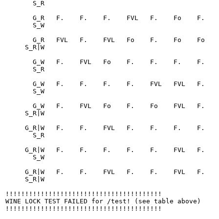
       S_R

       G_R   F.    F.    F.    FVL   F.    Fo    F.    F.    F. 

       S_W

       G_R   FVL   F.    FVL   Fo    F.    Fo    Fo    F.    Fo 

     S_R|W

       G_W   F.    FVL   Fo    F.    F.    F.    F.    F.    F. 

       S_R

       G_W   F.    F.    F.    F.    FVL   FVL   F.    F.    F. 

       S_W

       G_W   F.    FVL   Fo    F.    Fo    FVL   F.    Fo    Fo 

     S_R|W

     G_R|W   F.    F.    FVL   F.    F.    F.    F.    F.    F. 

       S_R

     G_R|W   F.    F.    F.    F.    F.    FVL   F.    F.    F. 

       S_W

     G_R|W   F.    F.    FVL   F.    F.    FVL   F.    F.    FVL

     S_R|W

!!!!!!!!!!!!!!!!!!!!!!!!!!!!!!!!!!!!!!!!

WINE LOCK TEST FAILED for /test! (see table above)

!!!!!!!!!!!!!!!!!!!!!!!!!!!!!!!!!!!!!!!!
