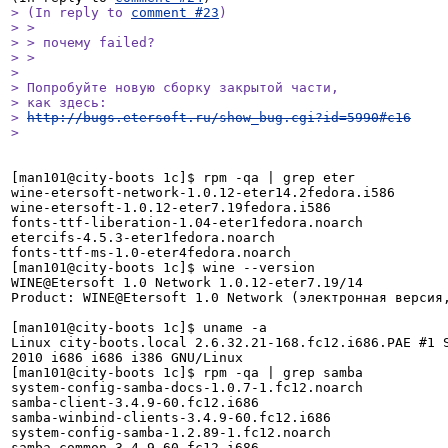
> (In reply to 
comment #23
)

> > 

> > почему failed?

> > 

> 

> Попробуйте новую сборку закрытой части,

> как здесь:

> 
http://bugs.etersoft.ru/show_bug.cgi?id=5990#c16
> 
[man101@city-boots 1c]$ rpm -qa | grep eter

wine-etersoft-network-1.0.12-eter14.2fedora.i586

wine-etersoft-1.0.12-eter7.19fedora.i586

fonts-ttf-liberation-1.04-eter1fedora.noarch

etercifs-4.5.3-eter1fedora.noarch

fonts-ttf-ms-1.0-eter4fedora.noarch

[man101@city-boots 1c]$ wine --version

WINE@Etersoft 1.0 Network 1.0.12-eter7.19/14

Product: WINE@Etersoft 1.0 Network (электронная версия,
[man101@city-boots 1c]$ uname -a

Linux city-boots.local 2.6.32.21-168.fc12.i686.PAE #1 S
2010 i686 i686 i386 GNU/Linux

[man101@city-boots 1c]$ rpm -qa | grep samba

system-config-samba-docs-1.0.7-1.fc12.noarch

samba-client-3.4.9-60.fc12.i686

samba-winbind-clients-3.4.9-60.fc12.i686

system-config-samba-1.2.89-1.fc12.noarch

samba-common-3.4.9-60.fc12.i686
