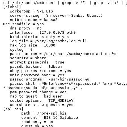
cat /etc/samba/smb.conf | grep -v '#' | grep -v ';' | g
[global]

   workgroup = SPL_BIS

   server string = %h server (Samba, Ubuntu)

   netbios name = kassa3

use sendfile = yes

   dns proxy = no

   interfaces = 127.0.0.0/8 eth0

   bind interfaces only = yes

   log file = /var/log/samba/log.full

   max log size = 10000

   syslog = 0

   panic action = /usr/share/samba/panic-action %d

   security = share

   encrypt passwords = true

   passdb backend = tdbsam

   obey pam restrictions = yes

   unix password sync = yes

   passwd program = /usr/bin/passwd %u

   passwd chat = *Enter\snew\s*\spassword:* %n\n *Retype\snew\s*\spassword:* %n\n 
*password\supdated\ssuccessfully* .

   pam password change = yes

   map to guest = bad user

   socket options = TCP_NODELAY

   usershare allow guests = yes

[spl_bis]

        path = /home/spl_bis

        comment = BIS 1C Database

        read only = no

        guest ok = yes
