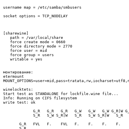
username map = /etc/samba/smbusers

socket options = TCP_NODELAY

[sharewine]

   path = /var/local/share

   force create mode = 0660

   force directory mode = 2770

   force user = mid

   force group = users

   writable = yes

монтирование:

etermount

MOUNT_OPTIONS=user=mid,pass=tratata,rw,iocharset=utf8,n
winelocktets:

Start test as STANDALONE for lockfile.wine file...

Info: Running on CIFS filesystem

write test: ok

             G_R   G_R   G_R   G_W   G_W   G_W G_R|W G_R|W G_R|W

             S_R   S_W S_R|W   S_R   S_W S_R|W   S_R   S_W S_R|W

       G_R   FVL   F.    FVL   F.    F.    F.    F.    F.    F. 

       S_R
