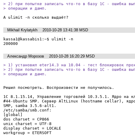
> 2) при попытке записать что-то в базу 1С - ошибка вып
> операции и дамп.
Mikhail Krylatykh
2010-10-28 13:41:38 MSD
kassa1@kassabis1:~$ ulimit -n

200000
Александр Морозов
2010-10-28 16:20:29 MSD
> 1) установил eter14.3 на 10.04 - тест блокировок прох
> 2) при попытке записать что-то в базу 1С - ошибка вып
> операции и дамп.
Решил посмотреть. Воспроизвести не получилось.

1C 8.1.15.14, Управление торговлей 10.3.5.1. Ядро на кл
#44-Ubuntu SMP. Сервер AltLinux (hostname cellar), ядро
SMP, samba 3.5.6-alt1.

/etc/samba/smb.conf:

[global]

dos charset = CP866

unix charset = UTF-8

display charset = LOCALE

workgroup = ETERSOFT
