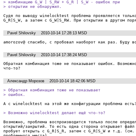
> комбинацию G_W | S_RW + G_R | S_W - ошибок при

> открытии не обнаружил.
Судя по выводу winelocktest проблема проявляется только
Pavel Shilovsky
2010-10-14 17:28:13 MSD
amorozov@ спасибо, с пробовал наоборот как раз. Буду в
Pavel Shilovsky
2010-10-14 17:38:24 MSD
Обратная комбинация тоже не показывает ошибок. Возможно
что-то?
Александр Морозов
2010-10-14 18:42:06 MSD
> Обратная комбинация тоже не показывает

> ошибок.
А с winelocktest на этой же конфигурации проблема есть?
> Возможно winelocktest делает ещё что-то?
Возможно, проблема воспроизводится только после определ
открытий/закрытий. То есть одна сторона открывает файл 
пробует открыть с G_R|S_R, затем с G_R|S_W и т.д. (см. 
проблемного места).
