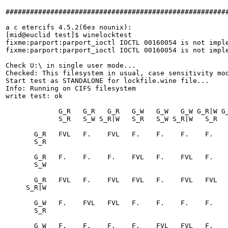
#######################################################
a c etercifs 4.5.2(без nounix):

[mid@euclid test]$ winelocktest

fixme:parport:parport_ioctl IOCTL 00160054 is not imple
fixme:parport:parport_ioctl IOCTL 00160054 is not imple
Check U:\ in single user mode...

Checked: This filesystem in usual, case sensitivity mod
Start test as STANDALONE for lockfile.wine file...

Info: Running on CIFS filesystem

write test: ok

             G_R   G_R   G_R   G_W   G_W   G_W G_R|W G_R|W G_R|W

             S_R   S_W S_R|W   S_R   S_W S_R|W   S_R   S_W S_R|W

       G_R   FVL   F.    FVL   F.    F.    F.    F.    F.    F. 

       S_R

       G_R   F.    F.    F.    FVL   F.    FVL   F.    F.    F. 

       S_W

       G_R   FVL   F.    FVL   FVL   F.    FVL   FVL   F.    FVL

     S_R|W

       G_W   F.    FVL   FVL   F.    F.    F.    F.    F.    F. 

       S_R

       G_W   F.    F.    F.    F.    FVL   FVL   F.    F.    F. 
