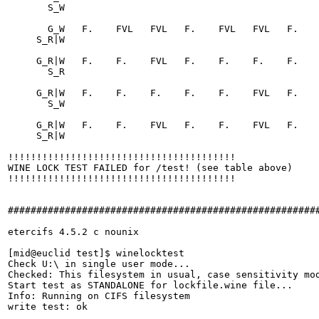
       S_W

       G_W   F.    FVL   FVL   F.    FVL   FVL   F.    FVL   FVL

     S_R|W

     G_R|W   F.    F.    FVL   F.    F.    F.    F.    F.    F. 

       S_R

     G_R|W   F.    F.    F.    F.    F.    FVL   F.    F.    F. 

       S_W

     G_R|W   F.    F.    FVL   F.    F.    FVL   F.    F.    FVL

     S_R|W

!!!!!!!!!!!!!!!!!!!!!!!!!!!!!!!!!!!!!!!!

WINE LOCK TEST FAILED for /test! (see table above)

!!!!!!!!!!!!!!!!!!!!!!!!!!!!!!!!!!!!!!!!

#######################################################
etercifs 4.5.2 с nounix

[mid@euclid test]$ winelocktest

Check U:\ in single user mode...

Checked: This filesystem in usual, case sensitivity mod
Start test as STANDALONE for lockfile.wine file...

Info: Running on CIFS filesystem

write test: ok
