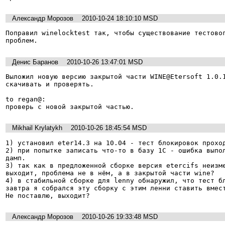
Александр Морозов
2010-10-24 18:10:10 MSD
Поправил winelocktest так, чтобы существование тестовог
Денис Баранов
2010-10-26 13:47:01 MSD
Выложил новую версию закрытой части WINE@Etersoft 1.0.1
скачивать и проверять.

to regan@:

проверь с новой закрытой частью.
Mikhail Krylatykh
2010-10-26 18:45:54 MSD
1) установил eter14.3 на 10.04 - тест блокировок проход
2) при попытке записать что-то в базу 1С - ошибка выпол
дамп.

3) так как в предложенной сборке версия etercifs неизме
выходит, проблема не в нём, а в закрытой части wine?

4) в стабильной сборке для lenny обнаружил, что тест бл
завтра я собрался эту сборку с этим ленни ставить вмест
Не поставлю, выходит?
Александр Морозов
2010-10-26 19:33:48 MSD