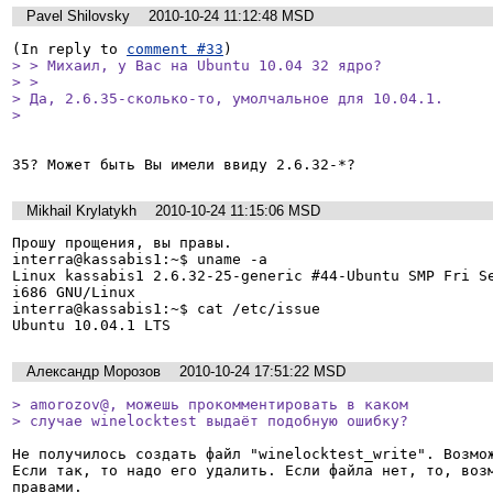
Pavel Shilovsky
2010-10-24 11:12:48 MSD
(In reply to 
comment #33
> > Михаил, у Вас на Ubuntu 10.04 32 ядро?

> > 

> Да, 2.6.35-сколько-то, умолчальное для 10.04.1.

> 
35? Может быть Вы имели ввиду 2.6.32-*?
Mikhail Krylatykh
2010-10-24 11:15:06 MSD
Прошу прощения, вы правы.

interra@kassabis1:~$ uname -a

Linux kassabis1 2.6.32-25-generic #44-Ubuntu SMP Fri Se
i686 GNU/Linux

interra@kassabis1:~$ cat /etc/issue

Ubuntu 10.04.1 LTS
Александр Морозов
2010-10-24 17:51:22 MSD
> amorozov@, можешь прокомментировать в каком

> случае winelocktest выдаёт подобную ошибку?
Не получилось создать файл "winelocktest_write". Возмож
Если так, то надо его удалить. Если файла нет, то, возм