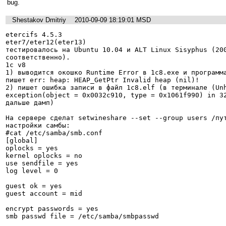
bug.
Shestakov Dmitriy
2010-09-09 18:19:01 MSD
etercifs 4.5.3

eter7/eter12(eter13)

тестировалось на Ubuntu 10.04 и ALT Linux Sisyphus (200
cоответственно).

1с v8

1) выводится окошко Runtime Error в 1c8.exe и программа
пишет err: heap: HEAP_GetPtr Invalid heap (nil)!

2) пишет ошибка записи в файл 1с8.elf (в терминале (Unh
exception(object = 0x0032c910, type = 0x1061f990) in 32
дальше дамп)

На сервере сделат setwineshare --set --group users /пут
настройки самбы:

#cat /etc/samba/smb.conf

[global]

oplocks = yes

kernel oplocks = no

use sendfile = yes

log level = 0

guest ok = yes

guest account = mid

encrypt passwords = yes

smb passwd file = /etc/samba/smbpasswd
