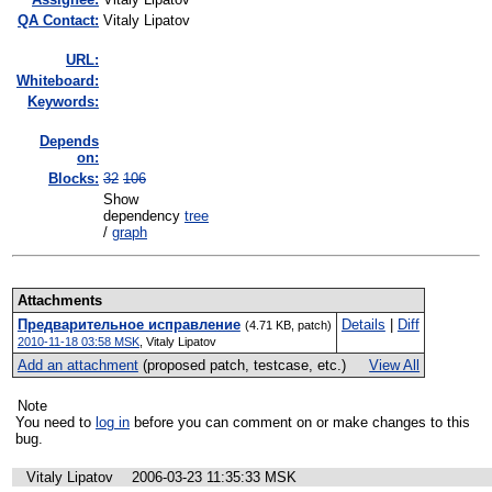
QA Contact:
Vitaly Lipatov
URL:
Whiteboard:
Keywords:
Depends
on:
Blocks:
32
106
Show
dependency
tree
/
graph
Attachments
Предварительное исправление
Details
|
Diff
(4.71 KB, patch)
2010-11-18 03:58 MSK
,
Vitaly Lipatov
Add an attachment
(proposed patch, testcase, etc.)
View All
Note
You need to
log in
before you can comment on or make changes to this
bug.
Vitaly Lipatov
2006-03-23 11:35:33 MSK