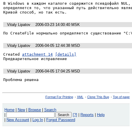
В Windows в каждом каталоге содержится псевдофайл NUL, 
определяется то, что указанный путь действительно являе
Кривой способ, но так есть. 
Vitaly Lipatov
2006-03-23 14:00:40 MSK
По CreateFile нормально определяется существование "C:
Vitaly Lipatov
2006-04-05 12:44:38 MSD
Created 
attachment 14
[details]
Предварительное исправление
Vitaly Lipatov
2006-04-05 17:04:25 MSD
Проблема решена  
Format For Printing
-
XML
-
Clone This Bug
-
Top of page
Home
|
New
|
Browse
|
Search
|
[?]
|
Reports
|
Help
|
New Account
|
Log In
|
Forgot Password