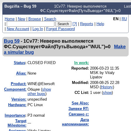
Bugzilla – Bug 59
1Cv77: Неверно выполняется
Last
ФС.СуществуетФайл(ПутьВывода+"\NUL")=0
Home
|
New
|
Browse
|
Search
EN
|
RU
|
[?]
|
Reports
|
Help
|
New Account
|
Log In
|
Forgot Password
Bug 59
-
1Cv77: Неверно выполняется
ФС.СуществуетФайл(ПутьВывода+"\NUL")=0
Make
a simular bug
Status
:
CLOSED FIXED
In work:
Reported:
2006-03-23 11:35
MSK by
Vitaly
Alias:
None
Lipatov
Modified:
2008-08-25 22:28
Product:
WINE@Etersoft
MSD (
History
)
Component:
Общее (
show
CC List:
1 user
(
show
)
other bugs
)
Version:
unspecified
See Also:
Hardware:
PC Linux
Заявки RT:
Связано с:
I
mportance
:
P3 normal
Дата
Target
---
напоминания:
Milestone:
Assignee:
Vitaly Lipatov