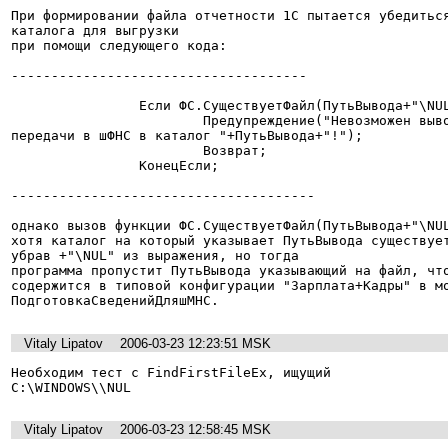
При формировании файла отчетности 1С пытается убедиться
каталога для выгрузки   

при помощи следующего кода:  

-------------------------------------  

                Если ФС.СуществуетФайл(ПутьВывода+"\NUL
                        Предупреждение("Невозможен выво
передачи в шФНС в каталог "+ПутьВывода+"!");  

                        Возврат;                       
                КонецЕсли;  

--------------------------------------  

однако вызов функции ФС.СуществуетФайл(ПутьВывода+"\NUL
хотя каталог на который указывает ПутьВывода существует
убрав +"\NUL" из выражения, но тогда  

программа пропустит ПутьВывода указывающий на файл, что
содержится в типовой конфигурации "Зарплата+Кадры" в мо
ПодготовкаСведенийДляшМНС.
Vitaly Lipatov
2006-03-23 12:23:51 MSK
Необходим тест с FindFirstFileEx, ищущий  

C:\WINDOWS\\NUL  
Vitaly Lipatov
2006-03-23 12:58:45 MSK