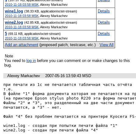
2010-11-18 03:58 MSK
,
Alexey Markachev
wine1.log
Details
(38.33 KB, application/octet-stream)
2010-11-18 03:58 MSK
,
Alexey Markachev
wine2.log
Details
(42.85 KB, application/octet-stream)
2010-11-18 03:58 MSK
,
Alexey Markachev
5
Details
(69.11 KB, application/octet-stream)
2010-11-18 03:58 MSK
,
Alexey Markachev
Add an attachment
(proposed patch, testcase, etc.)
View All
Note
You need to
log in
before you can comment on or make changes to this
bug.
Alexey Markachev
2007-05-16 13:59:43 MSD
при печати из 1с не печатается табличная часть отчёта

т.е. 

В файле "1" форма документа которая не печатается на пр
(на принтере Epson stylus photo R220 эта форма печатает
Файлы "2" и "3", это разделенный на две части документ 
печатается, а "3" - нет.

Файл "4" без проблем печатается на принтере Kyocera FS-
wine1.log - создан при попытки печати файла "1"

wine2.log - создан при печати файла "4"