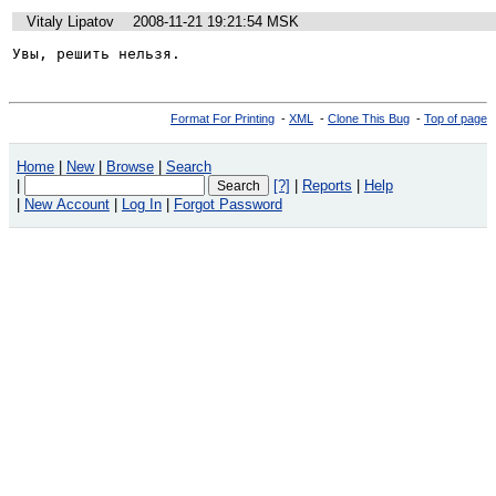
Vitaly Lipatov
2008-11-21 19:21:54 MSK
Увы, решить нельзя.
Format For Printing
-
XML
-
Clone This Bug
-
Top of page
Home
|
New
|
Browse
|
Search
|
[?]
|
Reports
|
Help
|
New Account
|
Log In
|
Forgot Password