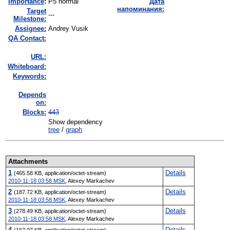
I
mportance
:
P5 normal
Дата
напоминания:
Target
---
Milestone:
Assignee:
Andrey Vusik
QA Contact:
URL:
Whiteboard:
Keywords:
Depends
on:
Blocks:
443
Show dependency
tree
/
graph
Attachments
1
Details
(465.58 KB, application/octet-stream)
2010-11-18 03:58 MSK
,
Alexey Markachev
2
Details
(187.72 KB, application/octet-stream)
2010-11-18 03:58 MSK
,
Alexey Markachev
3
Details
(278.49 KB, application/octet-stream)
2010-11-18 03:58 MSK
,
Alexey Markachev
4
Details
(167.07 KB, application/octet-stream)