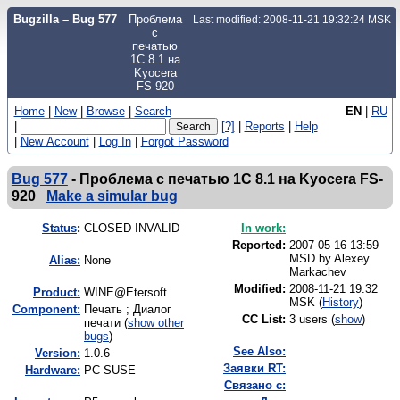
Bugzilla – Bug 577
Проблема
Last modified: 2008-11-21 19:32:24 MSK
с
печатью
1С 8.1 на
Kyocera
FS-920
Home
|
New
|
Browse
|
Search
EN
|
RU
|
[?]
|
Reports
|
Help
|
New Account
|
Log In
|
Forgot Password
Bug 577
-
Проблема с печатью 1С 8.1 на Kyocera FS-
920
Make a simular bug
Status
:
CLOSED INVALID
In work:
Reported:
2007-05-16 13:59
MSD by
Alexey
Alias:
None
Markachev
Modified:
2008-11-21 19:32
Product:
WINE@Etersoft
MSK (
History
)
Component:
Печать ; Диалог
CC List:
3 users
(
show
)
печати (
show other
bugs
)
See Also:
Version:
1.0.6
Заявки RT:
Hardware:
PC SUSE
Связано с: