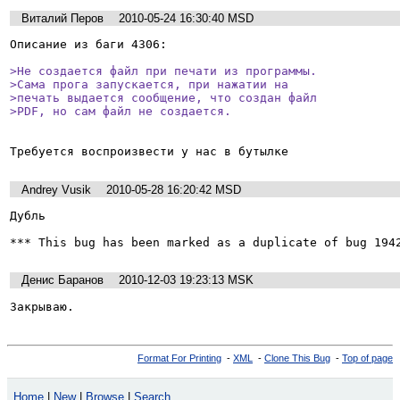
Виталий Перов
2010-05-24 16:30:40 MSD
Описание из баги 4306:

>Не создается файл при печати из программы.

>Сама прога запускается, при нажатии на

>печать выдается сообщение, что создан файл

>PDF, но сам файл не создается.
Требуется воспроизвести у нас в бутылке
Andrey Vusik
2010-05-28 16:20:42 MSD
Дубль

*** This bug has been marked as a duplicate of bug 194
Денис Баранов
2010-12-03 19:23:13 MSK
Закрываю.
Format For Printing
-
XML
-
Clone This Bug
-
Top of page
Home
|
New
|
Browse
|
Search