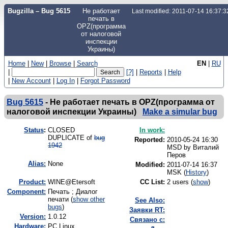
Bugzilla – Bug 5615
Не работает
Last modified: 2011-07-14 16:37:
печать в
OPZ(программа
от налоговой
инспекции
Украины)
Home
|
New
|
Browse
|
Search
EN
|
RU
|
[?]
|
Reports
|
Help
|
New Account
|
Log In
|
Forgot Password
Bug 5615
-
Не работает печать в OPZ(программа от
налоговой инспекции Украины)
Make a simular bug
Status
:
CLOSED
In work:
DUPLICATE of
bug
Reported:
2010-05-24 16:30
1942
MSD by
Виталий
Перов
Alias:
None
Modified:
2011-07-14 16:37
MSK (
History
)
Product:
WINE@Etersoft
CC List:
2 users
(
show
)
Component:
Печать ; Диалог
печати (
show other
See Also:
bugs
)
Заявки RT:
Version:
1.0.12
Связано с:
Hardware:
PC Linux