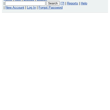
|
[?]
|
Reports
|
Help
|
New Account
|
Log In
|
Forgot Password