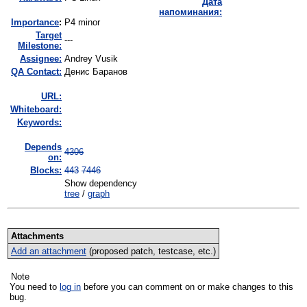
Дата
напоминания:
I
mportance
:
P4 minor
Target
---
Milestone:
Assignee:
Andrey Vusik
QA Contact:
Денис Баранов
URL:
Whiteboard:
Keywords:
Depends
4306
on:
Blocks:
443
7446
Show dependency
tree
/
graph
Attachments
Add an attachment
(proposed patch, testcase, etc.)
Note
You need to
log in
before you can comment on or make changes to this
bug.