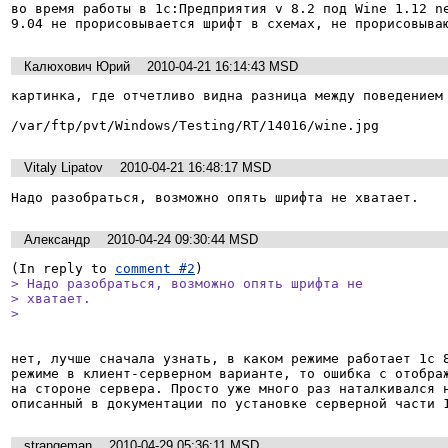
во время работы в 1с:Предприятия v 8.2 под Wine 1.12 ne
9.04 не прорисовывается шрифт в схемах, не прорисовыва
Калюхович Юрий
2010-04-21 16:14:43 MSD
картинка, где отчетливо видна разница между поведением 
/var/ftp/pvt/Windows/Testing/RT/14016/wine.jpg
Vitaly Lipatov
2010-04-21 16:48:17 MSD
Надо разобраться, возможно опять шрифта не хватает.
Александр
2010-04-24 09:30:44 MSD
(In reply to 
comment #2
> Надо разобраться, возможно опять шрифта не

> хватает.

> 
нет, лучше сначала узнать, в каком режиме работает 1с 8
режиме в клиент-серверном варианте, то ошибка с отображ
на стороне сервера. Просто уже много раз наталкивался н
описанный в документации по установке серверной части 
strangeman
2010-04-29 05:36:11 MSD