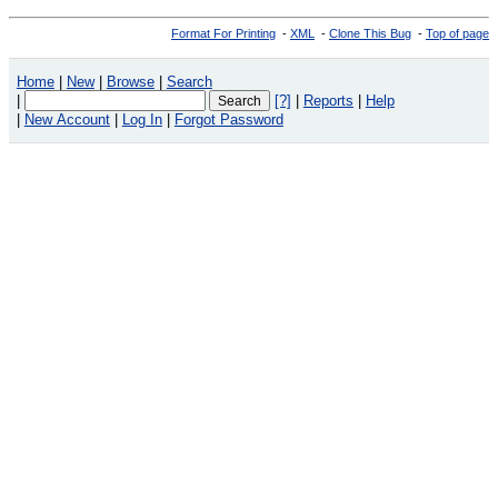
Format For Printing
-
XML
-
Clone This Bug
-
Top of page
Home
|
New
|
Browse
|
Search
|
[?]
|
Reports
|
Help
|
New Account
|
Log In
|
Forgot Password