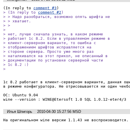
(In reply to 
comment #3
> (In reply to 
comment #2
)

> > Надо разобраться, возможно опять шрифта не

> > хватает.

> > 

> 

> нет, лучше сначала узнать, в каком режиме

> работает 1с 8.2. Если в управляемом режиме в

> клиент-серверном варианте, то ошибка с

> отображением шрифтов исправляется на

> стороне сервера. Просто уже много раз

> наталкивался на этот прикол, не описанный в

> документации по установке серверной части

> 1с 8.2 :)

> 
1с 8.2 работает в клиент-серверном варианте, данная оши
в режиме конфигуратора. Не отрисовывается ни один чекбо
ОС: Ubuntu 9.04

wine --version : WINE@Etersoft 1.0 SQL 1.0.12-eter4/3
Илья Шпигорь
2010-04-30 15:27:56 MSD
На оригинальном wine версии 1.1.43 не воспроизводится.