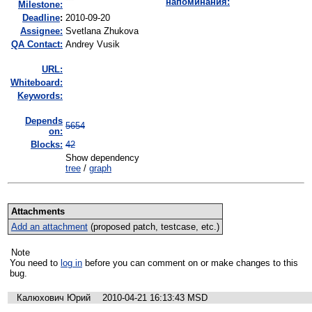
напоминания:
Milestone:
Deadline
:
2010-09-20
Assignee:
Svetlana Zhukova
QA Contact:
Andrey Vusik
URL:
Whiteboard:
Keywords:
Depends
5654
on:
Blocks:
42
Show dependency
tree
/
graph
Attachments
Add an attachment
(proposed patch, testcase, etc.)
Note
You need to
log in
before you can comment on or make changes to this
bug.
Калюхович Юрий
2010-04-21 16:13:43 MSD