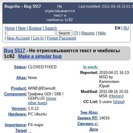
Bugzilla – Bug 5517
Не
Last modified: 2011-09-16 15:01
отрисовываются
текст и
чекбоксы 1с82
Home
|
New
|
Browse
|
Search
EN
|
RU
|
[?]
|
Reports
|
Help
|
New Account
|
Log In
|
Forgot Password
Bug 5517
-
Не отрисовываются текст и чекбоксы
1с82
Make a simular bug
Status
:
CLOSED FIXED
In work:
Reported:
2010-04-21 16:13
MSD by
Alias:
None
Калюхович
Юрий
Product:
WINE@Etersoft
Modified:
2011-09-16 15:01
Component:
Графика GDI / DIB /
MSK (
History
)
GDIPLUS (
show
CC List:
5 users
(
show
)
other bugs
)
Version:
1.0.12
See Also:
Hardware:
PC Ubuntu
Заявки RT:
14016
Связано с:
I
mportance
:
P4 major
Дата
Target
---