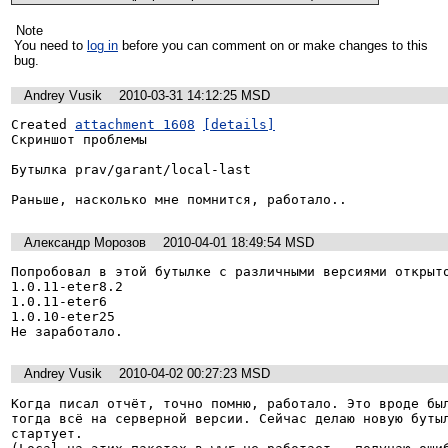
Note
You need to
log in
before you can comment on or make changes to this
bug.
Andrey Vusik
2010-03-31 14:12:25 MSD
Created 
attachment 1608
[details]
Скриншот проблемы

Бутылка prav/garant/local-last

Раньше, насколько мне помнится, работало..
Александр Морозов
2010-04-01 18:49:54 MSD
Попробовал в этой бутылке с различными версиями открыто
1.0.11-eter8.2

1.0.11-eter6

1.0.10-eter25

Andrey Vusik
2010-04-02 00:27:23 MSD
Когда писал отчёт, точно помню, работало. Это вроде был
тогда всё на серверной версии. Сейчас делаю новую бутыл
стартует. 
