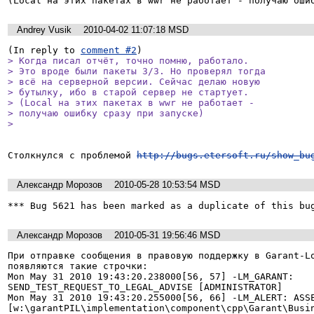
(Local на этих пакетах в wwr не работает - получаю оши
Andrey Vusik
2010-04-02 11:07:18 MSD
(In reply to 
comment #2
> Когда писал отчёт, точно помню, работало.

> Это вроде были пакеты 3/3. Но проверял тогда

> всё на серверной версии. Сейчас делаю новую

> бутылку, ибо в старой сервер не стартует. 

> (Local на этих пакетах в wwr не работает -

> получаю ошибку сразу при запуске)

> 
Столкнулся с проблемой 
http://bugs.etersoft.ru/show_bu
Александр Морозов
2010-05-28 10:53:54 MSD
*** Bug 5621 has been marked as a duplicate of this bu
Александр Морозов
2010-05-31 19:56:46 MSD
При отправке сообщения в правовую поддержку в Garant-Lo
появляются такие строчки:

Mon May 31 2010 19:43:20.238000[56, 57] -LM_GARANT: 
SEND_TEST_REQUEST_TO_LEGAL_ADVISE [ADMINISTRATOR]

Mon May 31 2010 19:43:20.255000[56, 66] -LM_ALERT: ASSE
[w:\garantPIL\implementation\component\cpp\Garant\Busin