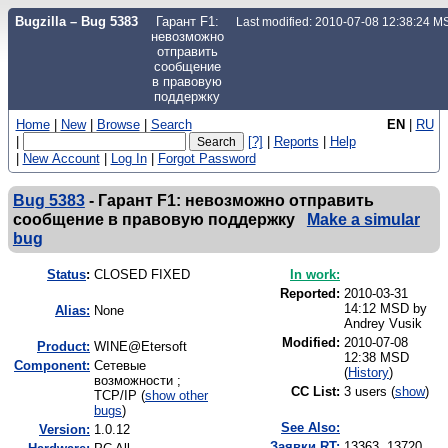
Bugzilla – Bug 5383
Гарант F1:
Last modified: 2010-07-08 12:38:24 
невозможно
отправить
сообщение
в правовую
поддержку
Home
|
New
|
Browse
|
Search
EN
|
RU
|
[?]
|
Reports
|
Help
|
New Account
|
Log In
|
Forgot Password
Bug 5383
-
Гарант F1: невозможно отправить
сообщение в правовую поддержку
Make a simular
bug
Status
:
CLOSED FIXED
In work:
Reported:
2010-03-31
14:12 MSD by
Alias:
None
Andrey Vusik
Modified:
2010-07-08
Product:
WINE@Etersoft
12:38 MSD
Component:
Сетевые
(
History
)
возможности ;
CC List:
3 users
(
show
)
TCP/IP (
show other
bugs
)
See Also:
Version:
1.0.12
Заявки RT:
13363, 13720