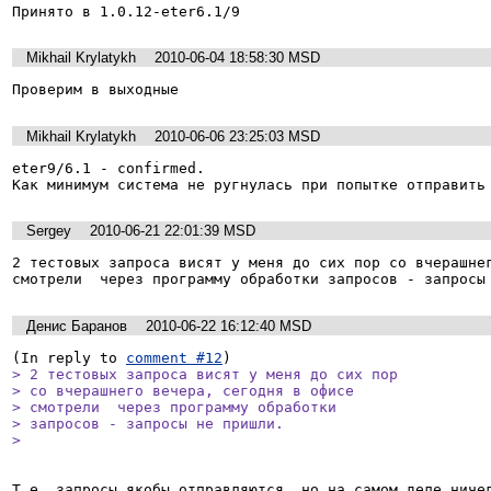
Принято в 1.0.12-eter6.1/9
Mikhail Krylatykh
2010-06-04 18:58:30 MSD
Проверим в выходные
Mikhail Krylatykh
2010-06-06 23:25:03 MSD
eter9/6.1 - confirmed.

Как минимум система не ругнулась при попытке отправить
Sergey
2010-06-21 22:01:39 MSD
2 тестовых запроса висят у меня до сих пор со вчерашнег
смотрели  через программу обработки запросов - запросы
Денис Баранов
2010-06-22 16:12:40 MSD
(In reply to 
comment #12
> 2 тестовых запроса висят у меня до сих пор

> со вчерашнего вечера, сегодня в офисе

> смотрели  через программу обработки

> запросов - запросы не пришли.

> 
Т.е. запросы якобы отправляются, но на самом деле ниче