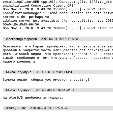
onsultingClientORB.cpp:29]: ConsultingClientORB::s_orb 
uninitialized Consulting Client ORB"

Mon May 31 2010 19:43:20.255000[56, 66] -LM_WARNING: 
ConsultationManager_i::send_consultation_request: netwo
server side, perhaps val

idation server not available (for consultation id: 298
00e04d6cd0d3-66-56)

Александр Морозов
2010-06-01 15:13:17 MSD
Оказалось, что Гарант проверяет, что в реестре есть зап
Добавил в закрытую часть ключ реестра для прохождения э
логе +winsock видно, что происходит подключение к серве
выдаёт сообщение о том, что услуга Правовая поддержка о
Mikhail Krylatykh
2010-06-01 15:50:11 MSD
Замечательно, сборка уже имеется в testing?
Mikhail Krylatykh
2010-06-04 18:36:44 MSD
на eter6/8 проблема актуальна.
Andrey Vusik
2010-06-04 18:55:25 MSD