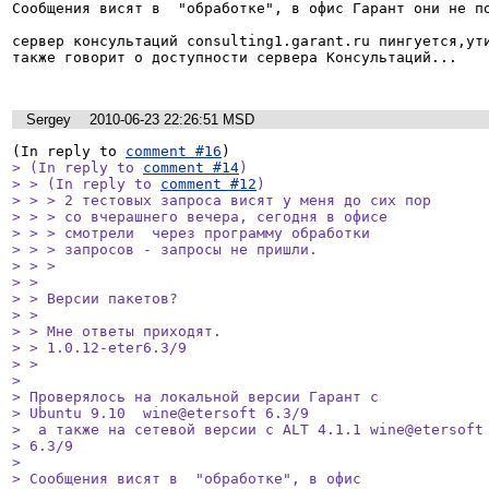
Сообщения висят в  "обработке", в офис Гарант они не по
сервер консультаций consulting1.garant.ru пингуется,ути
также говорит о доступности сервера Консультаций...

Sergey
2010-06-23 22:26:51 MSD
(In reply to 
comment #16
> (In reply to 
comment #14
)

> > (In reply to 
comment #12
)

> > > 2 тестовых запроса висят у меня до сих пор

> > > со вчерашнего вечера, сегодня в офисе

> > > смотрели  через программу обработки

> > > запросов - запросы не пришли.

> > > 

> > 

> > Версии пакетов?

> > 

> > Мне ответы приходят.

> > 1.0.12-eter6.3/9

> > 

> 

> Проверялось на локальной версии Гарант с

> Ubuntu 9.10  wine@etersoft 6.3/9

>  а также на сетевой версии с ALT 4.1.1 wine@etersoft

> 6.3/9

> 

> Сообщения висят в  "обработке", в офис
