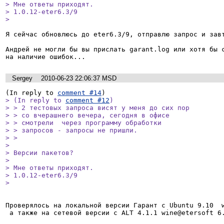
> Мне ответы приходят.

> 1.0.12-eter6.3/9

> 
Я сейчас обновлюсь до eter6.3/9, отправлю запрос и завт
Андрей не могли бы вы прислать garant.log или хотя бы c
Sergey
2010-06-23 22:06:37 MSD
(In reply to 
comment #14
> (In reply to 
comment #12
)

> > 2 тестовых запроса висят у меня до сих пор

> > со вчерашнего вечера, сегодня в офисе

> > смотрели  через программу обработки

> > запросов - запросы не пришли.

> > 

> 

> Версии пакетов?

> 

> Мне ответы приходят.

> 1.0.12-eter6.3/9

> 
Проверялось на локальной версии Гарант с Ubuntu 9.10  w
 а также на сетевой версии с ALT 4.1.1 wine@etersoft 6.3/9
