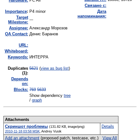
Hardware:
PC All
Связано с:
I
mportance
:
P4 minor
Дата
напоминания:
Target
---
Milestone:
Assignee:
Александр Морозов
QA Contact:
Денис Баранов
URL:
Whiteboard:
Keywords:
ИНТЕРРА
Duplicates
5621
(
view as bug list
)
(1)
:
Depends
on:
Blocks:
769
5633
Show dependency
tree
/
graph
Attachments
Скриншот проблемы
Details
(131.82 KB, image/png)
2010-11-18 03:58 MSK
,
Andrey Vusik
Add an attachment
(proposed patch, testcase, etc.)
View All