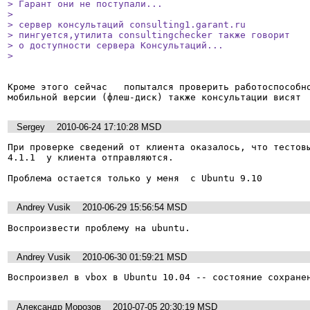
> Гарант они не поступали...

> 

> сервер консультаций consulting1.garant.ru

> пингуется,утилита consultingchecker также говорит

> о доступности сервера Консультаций...

> 
Кроме этого сейчас   попытался проверить работоспособнос
мобильной версии (флеш-диск) также консультации висят
Sergey
2010-06-24 17:10:28 MSD
При проверке сведений от клиента оказалось, что тестовы
4.1.1  у клиента отправляются.

Проблема остается только у меня  с Ubuntu 9.10
Andrey Vusik
2010-06-29 15:56:54 MSD
Воспроизвести проблему на ubuntu.
Andrey Vusik
2010-06-30 01:59:21 MSD
Воспроизвел в vbox в Ubuntu 10.04 -- состояние сохране
Александр Морозов
2010-07-05 20:30:19 MSD