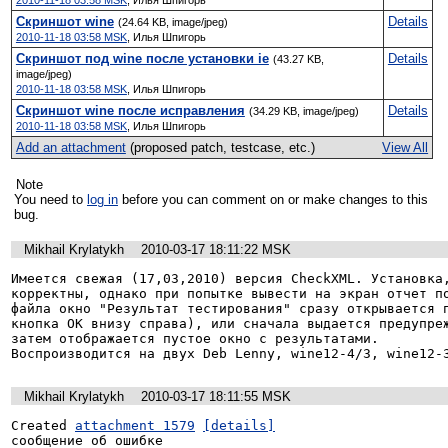
Скриншот wine
Details
(24.64 KB, image/jpeg)
2010-11-18 03:58 MSK
,
Илья Шпигорь
Скриншот под wine после установки ie
Details
(43.27 KB,
image/jpeg)
2010-11-18 03:58 MSK
,
Илья Шпигорь
Скриншот wine после исправления
Details
(34.29 KB, image/jpeg)
2010-11-18 03:58 MSK
,
Илья Шпигорь
Add an attachment
(proposed patch, testcase, etc.)
View All
Note
You need to
log in
before you can comment on or make changes to this
bug.
Mikhail Krylatykh
2010-03-17 18:11:22 MSK
Имеется свежая (17,03,2010) версия CheckXML. Установка,
корректны, однако при попытке вывести на экран отчет по
файла окно "Результат тестирования" сразу открывается п
кнопка ОК внизу справа), или сначала выдается предупреж
затем отображается пустое окно с результатами. 

Воспроизводится на двух Deb Lenny, wine12-4/3, wine12-
Mikhail Krylatykh
2010-03-17 18:11:55 MSK
Created 
attachment 1579
[details]
сообщение об ошибке