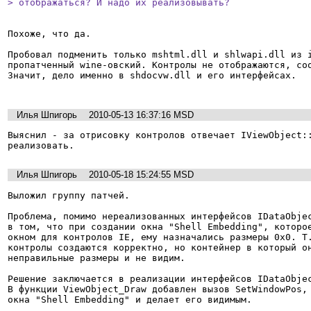
> отображаться? И надо их реализовывать? 
Похоже, что да. 

Пробовал подменить только mshtml.dll и shlwapi.dll из i
пропатченный wine-овский. Контролы не отображаются, соо
Значит, дело именно в shdocvw.dll и его интерфейсах.

Илья Шпигорь
2010-05-13 16:37:16 MSD
Выяснил - за отрисовку контролов отвечает IViewObject::
реализовать.
Илья Шпигорь
2010-05-18 15:24:55 MSD
Выложил группу патчей.

Проблема, помимо нереализованных интерфейсов IDataObjec
в том, что при создании окна "Shell Embedding", которое
окном для контролов IE, ему назначались размеры 0x0. Т.
контролы создаются корректно, но контейнер в который он
неправильные размеры и не видим.

Решение заключается в реализации интерфейсов IDataObjec
В функции ViewObject_Draw добавлен вызов SetWindowPos, 
окна "Shell Embedding" и делает его видимым.
