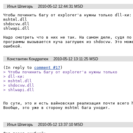
Илья Шпигорь
2010-05-12 12:44:31 MSD
Чтобы починить багу от explorer'а нужны только dll-ки:

mshtml.dll

shdocvw.dll

shlwapi.dll

Надо смотреть что в них не так. На самом деле, судя по 
программы вызывается куча заглушек из shdocvw. Это може
ошибкой.
Константин Кондратюк
2010-05-12 13:11:25 MSD
(In reply to 
comment #17
> Чтобы починить багу от explorer'а нужны только

> dll-ки:

> mshtml.dll

> shdocvw.dll

> shlwapi.dll
По сути, это и есть вайновская реализация почти всего h
Вообще, это уже в сторону mshtml бага уходит.

Илья Шпигорь
2010-05-12 13:37:10 MSD