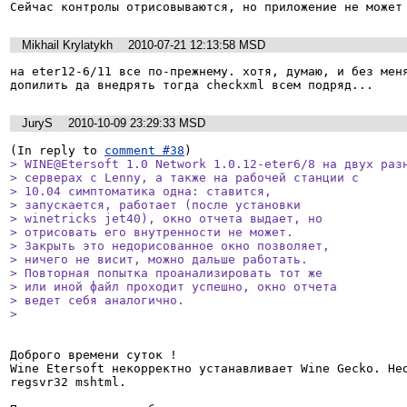
Сейчас контролы отрисовываются, но приложение не может
Mikhail Krylatykh
2010-07-21 12:13:58 MSD
на eter12-6/11 все по-прежнему. хотя, думаю, и без меня
допилить да внедрять тогда checkxml всем подряд...
JuryS
2010-10-09 23:29:33 MSD
(In reply to 
comment #38
> WINE@Etersoft 1.0 Network 1.0.12-eter6/8 на двух разн
> серверах с Lenny, а также на рабочей станции с

> 10.04 симптоматика одна: ставится,

> запускается, работает (после установки

> winetricks jet40), окно отчета выдает, но

> отрисовать его внутренности не может.

> Закрыть это недорисованное окно позволяет,

> ничего не висит, можно дальше работать.

> Повторная попытка проанализировать тот же

> или иной файл проходит успешно, окно отчета

> ведет себя аналогично.

> 
Доброго времени суток ! 

Wine Etersoft некорректно устанавливает Wine Gecko. Нео
regsvr32 mshtml. 
