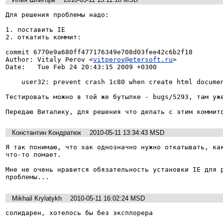
Для решения проблемы надо:

1. поставить IE

2. откатить коммит:

commit 6770e9a680ff477176349e708d03fee42c6b2f18

Author: Vitaly Perov <
vitperov@etersoft.ru
>

Date:   Tue Feb 24 20:43:15 2009 +0300

    user32: prevent crash 1c80 when create html document (eterbug #3130)

Тестировать можно в той же бутылке - bugs/5293, там уже
Передаю Виталику, для решения что делать с этим коммит
Константин Кондратюк
2010-05-11 13:34:43 MSD
Я так понимаю, что хак однозначно нужно откатывать, как
что-то ломает.

Мне не очень нравится обязательность установки IE для р
проблемы...
Mikhail Krylatykh
2010-05-11 16:02:24 MSD
солидарен, хотелось бы без эксплорера