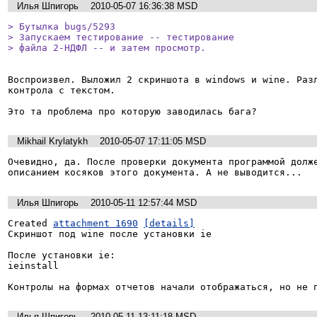
Илья Шпигорь
2010-05-07 16:36:38 MSD
> Бутылка bugs/5293

> Запускаем тестирование -- тестирование

> файла 2-НДФЛ -- и затем просмотр.
Воспроизвел. Выложил 2 скриншота в windows и wine. Разл
контрола с текстом.

Это та проблема про которую заводилась бага?
Mikhail Krylatykh
2010-05-07 17:11:05 MSD
Очевидно, да. После проверки документа программой долже
описанием косяков этого документа. А не выводится...
Илья Шпигорь
2010-05-11 12:57:44 MSD
Created 
attachment 1690
[details]
Скриншот под wine после установки ie

После установки ie:

ieinstall

Контролы на формах отчетов начали отображаться, но не 
Илья Шпигорь
2010-05-11 13:11:18 MSD