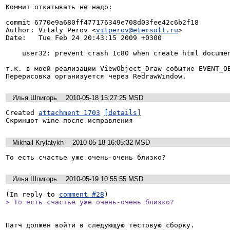
Коммит откатывать не надо:

commit 6770e9a680ff477176349e708d03fee42c6b2f18

Author: Vitaly Perov <
vitperov@etersoft.ru
>

Date:   Tue Feb 24 20:43:15 2009 +0300

    user32: prevent crash 1c80 when create html document (eterbug #3130)

т.к. в моей реализации ViewObject_Draw событие EVENT_OB
Перерисовка организуется через RedrawWindow.
Илья Шпигорь
2010-05-18 15:27:25 MSD
Created 
attachment 1703
[details]
Скриншот wine после исправления
Mikhail Krylatykh
2010-05-18 16:05:32 MSD
То есть счастье уже очень-очень близко?
Илья Шпигорь
2010-05-19 10:55:55 MSD
(In reply to 
comment #28
> То есть счастье уже очень-очень близко?
Патч должен войти в следующую тестовую сборку.
