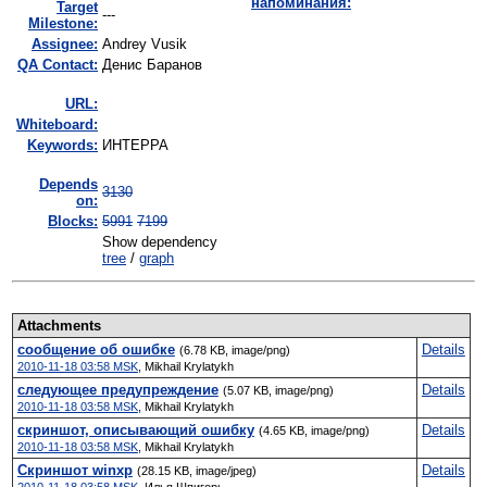
напоминания:
Target
---
Milestone:
Assignee:
Andrey Vusik
QA Contact:
Денис Баранов
URL:
Whiteboard:
Keywords:
ИНТЕРРА
Depends
3130
on:
Blocks:
5991
7199
Show dependency
tree
/
graph
Attachments
сообщение об ошибке
Details
(6.78 KB, image/png)
2010-11-18 03:58 MSK
,
Mikhail Krylatykh
следующее предупреждение
Details
(5.07 KB, image/png)
2010-11-18 03:58 MSK
,
Mikhail Krylatykh
скриншот, описывающий ошибку
Details
(4.65 KB, image/png)
2010-11-18 03:58 MSK
,
Mikhail Krylatykh
Скриншот winxp
Details
(28.15 KB, image/jpeg)
2010-11-18 03:58 MSK
,
Илья Шпигорь