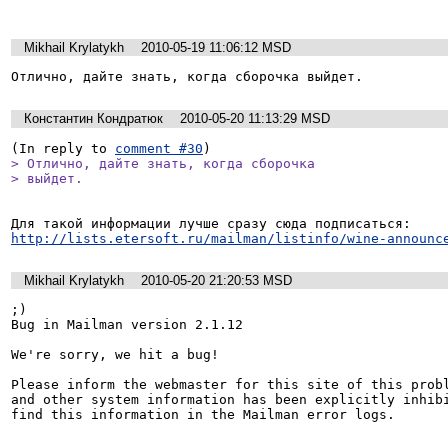
Mikhail Krylatykh
2010-05-19 11:06:12 MSD
Отлично, дайте знать, когда сборочка выйдет.
Константин Кондратюк
2010-05-20 11:13:29 MSD
(In reply to 
comment #30
> Отлично, дайте знать, когда сборочка

> выйдет.
http://lists.etersoft.ru/mailman/listinfo/wine-announc
Mikhail Krylatykh
2010-05-20 21:20:53 MSD
;)

Bug in Mailman version 2.1.12

We're sorry, we hit a bug!

Please inform the webmaster for this site of this probl
and other system information has been explicitly inhibi
find this information in the Mailman error logs.