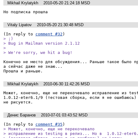
Mikhail Krylatykh
2010-05-20 21:24:18 MSD
Но подписка прошла
Vitaly Lipatov
2010-05-20 21:30:48 MSD
(In reply to 
comment #32
> ;)

> Bug in Mailman version 2.1.12

> 

> We're sorry, we hit a bug!
Конечно не место для обсуждения... Раньше такое было пр
а сейчас даже не знаю...

Прошла и раньше.
Mikhail Krylatykh
2010-06-30 11:42:26 MSD
Может, конечно, еще не перекочевало исправление из testi
1.0.12-eter6.1/9 (тестовая сборка, если я не ошибаюсь) 
не рисуется.
Денис Баранов
2010-07-01 03:43:52 MSD
(In reply to 
comment #35
> Может, конечно, еще не перекочевало

> исправление из testing в релиз... Но в  1.0.12-eter6.