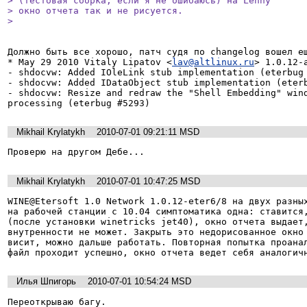
> (тестовая сборка, если я не ошибаюсь) на Lenny

> окно отчета так и не рисуется.

> 
Должно быть все хорошо, патч судя по changelog вошел ещ
* May 29 2010 Vitaly Lipatov <
lav@altlinux.ru
> 1.0.12-a
- shdocvw: Added IOleLink stub implementation (eterbug 
- shdocvw: Added IDataObject stub implementation (eterb
- shdocvw: Resize and redraw the "Shell Embedding" wind
processing (eterbug #5293)
Mikhail Krylatykh
2010-07-01 09:21:11 MSD
Проверю на другом Дебе...
Mikhail Krylatykh
2010-07-01 10:47:25 MSD
WINE@Etersoft 1.0 Network 1.0.12-eter6/8 на двух разных
на рабочей станции с 10.04 симптоматика одна: ставится,
(после установки winetricks jet40), окно отчета выдает,
внутренности не может. Закрыть это недорисованное окно 
висит, можно дальше работать. Повторная попытка проанал
файл проходит успешно, окно отчета ведет себя аналогич
Илья Шпигорь
2010-07-01 10:54:24 MSD
Переоткрываю багу.
