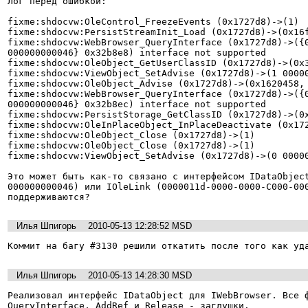
Лог перед ошибкой:

fixme:shdocvw:OleControl_FreezeEvents (0x1727d8)->(1)

fixme:shdocvw:PersistStreamInit_Load (0x1727d8)->(0x16f
fixme:shdocvw:WebBrowser_QueryInterface (0x1727d8)->({
000000000046} 0x32b8e8) interface not supported

fixme:shdocvw:OleObject_GetUserClassID (0x1727d8)->(0x3
fixme:shdocvw:ViewObject_SetAdvise (0x1727d8)->(1 00000
fixme:shdocvw:OleObject_Advise (0x1727d8)->(0x1620458, 
fixme:shdocvw:WebBrowser_QueryInterface (0x1727d8)->({
000000000046} 0x32b8ec) interface not supported

fixme:shdocvw:PersistStorage_GetClassID (0x1727d8)->(0x
fixme:shdocvw:OleInPlaceObject_InPlaceDeactivate (0x172
fixme:shdocvw:OleObject_Close (0x1727d8)->(1)

fixme:shdocvw:OleObject_Close (0x1727d8)->(1)

fixme:shdocvw:ViewObject_SetAdvise (0x1727d8)->(0 00000
Это может быть как-то связано с интерфейсом IDataObjec
000000000046) или IOleLink (0000011d-0000-0000-C000-000
поддерживаются?
Илья Шпигорь
2010-05-13 12:28:52 MSD
Коммит на багу #3130 решили откатить после того как уд
Илья Шпигорь
2010-05-13 14:28:30 MSD
Реализовал интерфейс IDataObject для IWebBrowser. Все ф
QueryInterface, AddRef и Release - заглушки.
