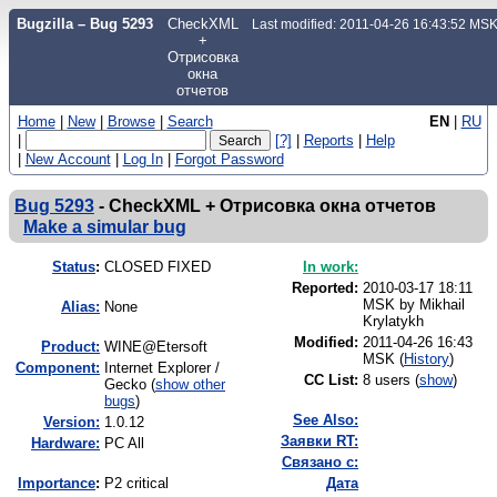
Bugzilla – Bug 5293
CheckXML
Last modified: 2011-04-26 16:43:52 MS
+
Отрисовка
окна
отчетов
Home
|
New
|
Browse
|
Search
EN
|
RU
|
[?]
|
Reports
|
Help
|
New Account
|
Log In
|
Forgot Password
Bug 5293
-
CheckXML + Отрисовка окна отчетов
Make a simular bug
Status
:
CLOSED FIXED
In work:
Reported:
2010-03-17 18:11
MSK by
Mikhail
Alias:
None
Krylatykh
Modified:
2011-04-26 16:43
Product:
WINE@Etersoft
MSK (
History
)
Component:
Internet Explorer /
CC List:
8 users
(
show
)
Gecko (
show other
bugs
)
See Also:
Version:
1.0.12
Заявки RT:
Hardware:
PC All
Связано с:
I
mportance
:
P2 critical
Дата