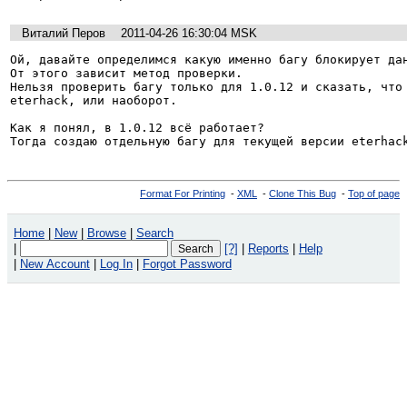
Виталий Перов
2011-04-26 16:30:04 MSK
Ой, давайте определимся какую именно багу блокирует дан
От этого зависит метод проверки.

Нельзя проверить багу только для 1.0.12 и сказать, что 
eterhack, или наоборот.

Как я понял, в 1.0.12 всё работает?

Тогда создаю отдельную багу для текущей версии eterhac
Format For Printing
-
XML
-
Clone This Bug
-
Top of page
Home
|
New
|
Browse
|
Search
|
[?]
|
Reports
|
Help
|
New Account
|
Log In
|
Forgot Password